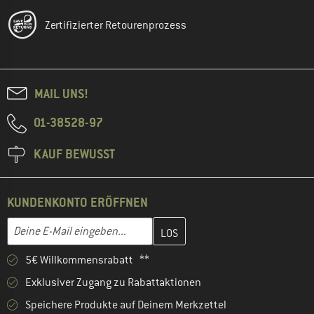
Zertifizierter Retourenprozess
MAIL UNS!
01-38528-97
KAUF BEWUSST
KUNDENKONTO ERÖFFNEN
Gib hier deine E-Mail-Adresse ein und erstelle im nächsten Schri
E-Mail-Adresse
5€ Willkommensrabatt **
Exklusiver Zugang zu Rabattaktionen
Speichere Produkte auf Deinem Merkzettel