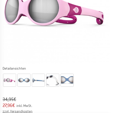
Detailansichten
Ursprünglicher Preis :
Preis:
34,95
€
27,96
€
inkl. MwSt.
Informationen zu den Versandkosten. Öffnet sich in ei
zzgl. Versandkosten