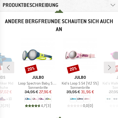
PRODUKTBESCHREIBUNG
ANDERE BERGFREUNDE SCHAUTEN SICH AUCH
AN
20%
20%
20
Rabatt
Rabatt
Raba
MARKE
MARKE
IDS
JULBO
JULBO
Artikel
Artikel
Artikel
 Hiker Mid
Loop Spectron Baby S4 (VLT 5%)
Kid's Loop S S4 (VLT 5%)
Kid's Walker Sp
ruppe
Produktgruppe
Produktgruppe
Pro
huhe
Sonnenbrille
Sonnenbrille
Son
eis
duzierter Preis
Preis
reduzierter Preis
Preis
reduzierter Preis
37,02 €
34,95 €
27,96 €
39,95 €
31,96 €
27,95
+
10
,3
(
29
)
4,7
(
3
)
0,0
(
0
)