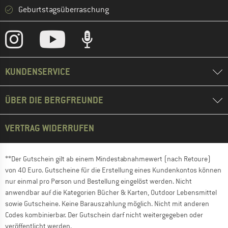
Geburtstagsüberraschung
KUNDENSERVICE
ÜBER DIE BERGFREUNDE
VERTRAG WIDERRUFEN
**Der Gutschein gilt ab einem Mindestabnahmewert (nach Retoure)
von 40 Euro. Gutscheine für die Erstellung eines Kundenkontos können
nur einmal pro Person und Bestellung eingelöst werden. Nicht
anwendbar auf die Kategorien Bücher & Karten, Outdoor Lebensmittel
sowie Gutscheine. Keine Barauszahlung möglich. Nicht mit anderen
Codes kombinierbar. Der Gutschein darf nicht weitergegeben oder
veröffentlicht werden.