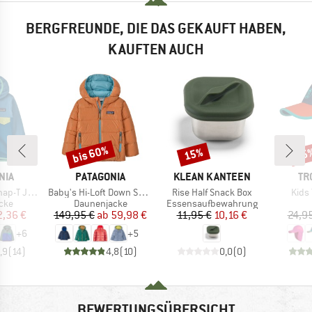
BERGFREUNDE, DIE DAS GEKAUFT HABEN,
KAUFTEN AUCH
bis 60%
15%
35
Rabatt
Rabatt
Raba
MARKE
MARKE
MA
NIA
PATAGONIA
KLEAN KANTEEN
TR
Artikel
Artikel
Artik
T Jacket
Baby's Hi-Loft Down Sweater Hoody
Rise Half Snack Box
Kids 
gruppe
Produktgruppe
Produktgruppe
cke
Daunenjacke
Essensaufbewahrung
eis
duzierter Preis
Preis
reduzierter Preis
Preis
reduzierter Preis
2,36 €
149,95 €
ab
59,98 €
11,95 €
10,16 €
24,9
+
6
+
5
,9
(
14
)
4,8
(
10
)
0,0
(
0
)
BEWERTUNGSÜBERSICHT