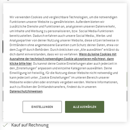
Farbe:
Rose / Rose
Wir verwenden Cookies und vergleichbare Technologien, um die notwendigen
Funktionen unserer Website zu gewährleisten. Außerdem bieten wir
zusätzliche Dienste und Funktionen an, analysieren unseren Datenverkehr,
20%
20%
um Inhalte und Werbung zu personalisieren, bzw. Social Media-Funktionen
bereitzustellen. Dadurch erfahren auch unsere Social Media-, Werbe- und
Größe:
1-3 Years
Analysepartner von deiner Nutzung unserer Website; diese sitzen teilweise in
Drittländern ohne angemessene Garantien zum Schutz deiner Daten, etwa vor
1-3 Years
dem Zugriff durch Behörden. Durch Anklicken von „Alle auswählen“ erklärst du
dich damit einverstanden, dass wir so verfahren.
Wenn du keine Cookies mit
Ausnahme der technisch notwendigen Cookie akzeptieren möchtest, dann
Der Link öffnet sich in einer Infobox und beinhaltet
Lieferzeit: 2-4 Werktage
klicke bitte hier
. Du kannst deine Cookie Einstellungen aber auch jederzeit in
Menge:
den „Einstellungen“ anpassen und einzelne Kategorien auswählen. Deine
Einwilligung ist freiwillig, für die Nutzung dieser Website nicht notwendig und
kann jederzeit unter „Cookie Einstellungen“ im unteren Bereich unserer
IN DEN WARENKORB
Webseite widerrufen oder erstmals vergeben werden. Weitere Informationen,
auch zu Risiken der Drittlandstransfers, findest du in unseren
Datenschutzhinweisen
.
MERKEN
VERGLEICHEN
EINSTELLUNGEN
ALLE AUSWÄHLEN
Finde mehr Informationen zu den Versand
Portofrei ab 69 € (AT)
Gehe hier zu den Rückgabe-Richtlinie
100 Tage Rückgaberecht
Finde die Zahlungs-Infos hier! Öffnet sich 
Kauf auf Rechnung