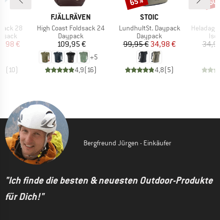
65%
60
KE
MARKE
MARKE
C
FJÄLLRÄVEN
STOIC
Artikel
Artikel
Artikel
kpack 28
High Coast Foldsack 24
LundhultSt. Daypack
HeladagenSt. Insulate
uppe
Produktgruppe
Produktgruppe
Pro
ksack
Daypack
Daypack
Isol
eis
duzierter Preis
Preis
Preis
reduzierter Preis
8,98 €
109,95 €
99,95 €
34,98 €
34,9
+
5
,9
(
10
)
4,9
(
16
)
4,8
(
5
)
Bergfreund Jürgen - Einkäufer
"Ich finde die besten & neuesten Outdoor-Produkte
für Dich!"