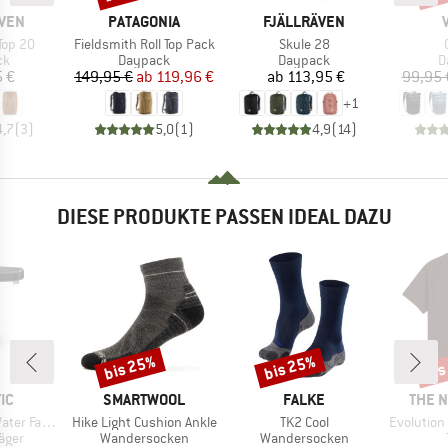
MARKE
MARKE
ÄVEN
PATAGONIA
FJÄLLRÄVEN
Artikel
Artikel
A
Top 20
Fieldsmith Roll Top Pack
Skule 28
tgruppe
Produktgruppe
Produktgruppe
P
ck
Daypack
Daypack
D
eis
Preis
reduzierter Preis
Preis
5 €
149,95 €
ab
119,96 €
ab
113,95 €
99,95 
+
1
4,7
(
3
)
5,0
(
1
)
4,9
(
14
)
DIESE PRODUKTE PASSEN IDEAL DAZU
bis 25%
bis 25%
bis
Rabatt
Rabatt
Raba
MARKE
MARKE
MARK
IC
SMARTWOOL
FALKE
THE 
Artikel
Artikel
Artikel
r Faucet
Hike Light Cushion Ankle
TK2 Cool
Evolution Simpl
ruppe
Produktgruppe
Produktgruppe
äger
Wandersocken
Wandersocken