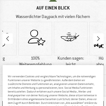
AUF EINEN BLICK
Wasserdichter Daypack mit vielen Fächern
0 g
100%
Kunden sagen:
Hüf
Weiterempfehlung
leicht
abne
Wir verwenden Cookies und vergleichbare Technologien, um die notwendigen
MATERIALINFOS & FEATURES
Funktionen unserer Website zu gewährleisten. Außerdem bieten wir
zusätzliche Dienste und Funktionen an, analysieren unseren Datenverkehr,
um Inhalte und Werbung zu personalisieren, bzw. Social Media-Funktionen
PRODUKTBESCHREIBUNG
bereitzustellen. Dadurch erfahren auch unsere Social Media-, Werbe- und
Analysepartner von deiner Nutzung unserer Website; diese sitzen teilweise in
Drittländern ohne angemessene Garantien zum Schutz deiner Daten, etwa vor
dem Zugriff durch Behörden. Durch Anklicken von „Alle auswählen“ erklärst du