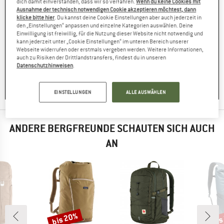
dich damit einverstanden, dass wir so verfahren.
Wenn du keine Cookies mit
Ausnahme der technisch notwendigen Cookie akzeptieren möchtest, dann
klicke bitte hier
. Du kannst deine Cookie Einstellungen aber auch jederzeit in
den „Einstellungen“ anpassen und einzelne Kategorien auswählen. Deine
Einwilligung ist freiwillig, für die Nutzung dieser Website nicht notwendig und
kann jederzeit unter „Cookie Einstellungen“ im unteren Bereich unserer
Webseite widerrufen oder erstmals vergeben werden. Weitere Informationen,
auch zu Risiken der Drittlandstransfers, findest du in unseren
Datenschutzhinweisen
.
EINSTELLUNGEN
ALLE AUSWÄHLEN
ANDERE BERGFREUNDE SCHAUTEN SICH AUCH
AN
bis 20%
bis
Rabatt
Raba