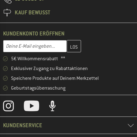
KAUF BEWUSST
KUNDENKONTO ERÖFFNEN
Gib hier deine E-Mail-Adresse ein und erstelle im nächsten Schri
E-Mail-Adresse
5€ Willkommensrabatt **
Exklusiver Zugang zu Rabattaktionen
Speichere Produkte auf Deinem Merkzettel
Geburtstagsüberraschung
KUNDENSERVICE