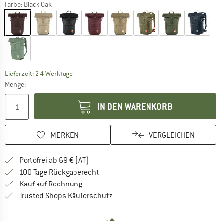
Farbe:
Black Oak
Der Link öffnet sich in einer Infobox und beinhaltet
Lieferzeit: 2-4 Werktage
Menge:
IN DEN WARENKORB
MERKEN
VERGLEICHEN
Finde mehr Informationen zu den Versand
Portofrei ab 69 € (AT)
Gehe hier zu den Rückgabe-Richtlinie
100 Tage Rückgaberecht
Finde die Zahlungs-Infos hier! Öffnet sich 
Kauf auf Rechnung
Finde alle Infos hier!
Trusted Shops Käuferschutz