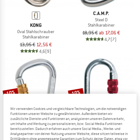
C.A.M.P.
Steel D
KONG
Stahlkarabiner
Oval Stahlschrauber
18,95 €
ab 17,06 €
Stahlkarabiner
4,7
(7)
13,95 €
12,56 €
4,6
(9)
10%
10%
Wir verwenden Cookies und vergleichbare Technologien, um die notwendigen
Funktionen unserer Website zu gewährleisten. Außerdem bieten wir
zusätzliche Dienste und Funktionen an, analysieren unseren Datenverkehr,
um Inhalte und Werbung zu personalisieren, bzw. Social Media-Funktionen
bereitzustellen. Dadurch erfahren auch unsere Social Media-, Werbe- und
Analysepartner von deiner Nutzung unserer Website; diese sitzen teilweise in
EDELRID
C.A.M.P.
Drittländern ohne angemessene Garantien zum Schutz deiner Daten, etwa vor