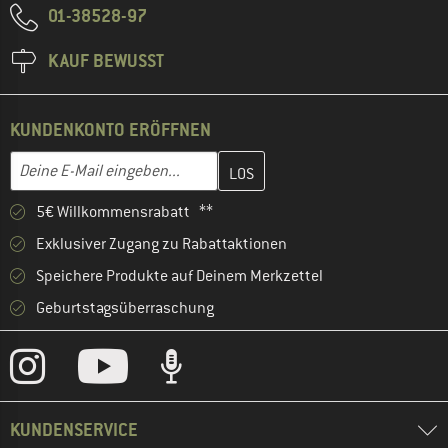
01-38528-97
KAUF BEWUSST
KUNDENKONTO ERÖFFNEN
Gib hier deine E-Mail-Adresse ein und erstelle im nächsten Schri
E-Mail-Adresse
5€ Willkommensrabatt **
Exklusiver Zugang zu Rabattaktionen
Speichere Produkte auf Deinem Merkzettel
Geburtstagsüberraschung
KUNDENSERVICE