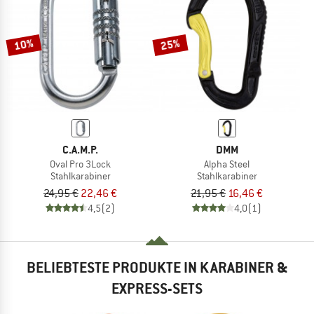
ZUM SOMMER SALE
10%
25%
C.A.M.P.
DMM
Oval Pro 3Lock
Alpha Steel
Stahlkarabiner
Stahlkarabiner
24,95 €
22,46 €
21,95 €
16,46 €
4,5
(2)
4,0
(1)
BELIEBTESTE PRODUKTE IN KARABINER &
EXPRESS-SETS