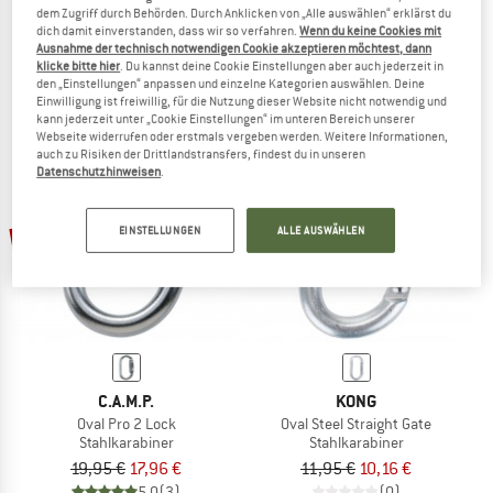
dem Zugriff durch Behörden. Durch Anklicken von „Alle auswählen“ erklärst du
Steel HMS Screw
Steel Oval Lock -Stahlkarabiner
dich damit einverstanden, dass wir so verfahren.
Wenn du keine Cookies mit
Stahlkarabiner
Stahlkarabiner
Ausnahme der technisch notwendigen Cookie akzeptieren möchtest, dann
21,95 €
19,76 €
9,30 €
8,37 €
klicke bitte hier
. Du kannst deine Cookie Einstellungen aber auch jederzeit in
den „Einstellungen“ anpassen und einzelne Kategorien auswählen. Deine
4,8
(13)
4,3
(20)
Einwilligung ist freiwillig, für die Nutzung dieser Website nicht notwendig und
kann jederzeit unter „Cookie Einstellungen“ im unteren Bereich unserer
Webseite widerrufen oder erstmals vergeben werden. Weitere Informationen,
auch zu Risiken der Drittlandstransfers, findest du in unseren
Datenschutzhinweisen
.
10%
15%
EINSTELLUNGEN
ALLE AUSWÄHLEN
C.A.M.P.
KONG
Oval Pro 2 Lock
Oval Steel Straight Gate
Stahlkarabiner
Stahlkarabiner
19,95 €
17,96 €
11,95 €
10,16 €
5,0
(3)
(0)