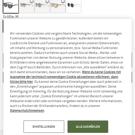
Größe:
M
M
Wir verwenden Cookies und vergleichbare Technologien, um die notwendigen
Funktionen unserer Website zu gewährleisten. Außerdem bieten wir
Der Link öffnet sich in einer Infobox und beinhaltet
Lieferzeit: 2-4 Werktage
zusätzliche Dienste und Funktionen an, analysieren unseren Datenverkehr,
Menge:
um Inhalte und Werbung zu personalisieren, bzw. Social Media-Funktionen
bereitzustellen. Dadurch erfahren auch unsere Social Media-, Werbe- und
Analysepartner von deiner Nutzung unserer Website; diese sitzen teilweise in
IN DEN WARENKORB
Drittländern ohne angemessene Garantien zum Schutz deiner Daten, etwa vor
dem Zugriff durch Behörden. Durch Anklicken von „Alle auswählen“ erklärst du
dich damit einverstanden, dass wir so verfahren.
Wenn du keine Cookies mit
Ausnahme der technisch notwendigen Cookie akzeptieren möchtest, dann
MERKEN
VERGLEICHEN
klicke bitte hier
. Du kannst deine Cookie Einstellungen aber auch jederzeit in
den „Einstellungen“ anpassen und einzelne Kategorien auswählen. Deine
Einwilligung ist freiwillig, für die Nutzung dieser Website nicht notwendig und
Finde mehr Informationen zu den Versand
Portofrei ab 69 € (AT)
kann jederzeit unter „Cookie Einstellungen“ im unteren Bereich unserer
Gehe hier zu den Rückgabe-Richtlinie
100 Tage Rückgaberecht
Webseite widerrufen oder erstmals vergeben werden. Weitere Informationen,
auch zu Risiken der Drittlandstransfers, findest du in unseren
Finde die Zahlungs-Infos hier! Öffnet sich 
Kauf auf Rechnung
Datenschutzhinweisen
.
Finde alle Infos hier!
Trusted Shops Käuferschutz
EINSTELLUNGEN
ALLE AUSWÄHLEN