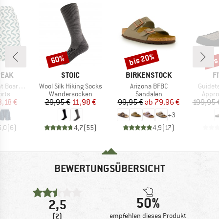
bis 20%
bis
60%
Rabatt
Rabatt
Raba
MARKE
MARKE
M
PEAK
STOIC
BIRKENSTOCK
F
Artikel
Artikel
Artikel
ardshorts
Wool Silk Hiking Socks
Arizona BFBC
Guidet
gruppe
Produktgruppe
Produktgruppe
Produ
orts
Wandersocken
Sandalen
Appr
eis
duzierter Preis
Preis
reduzierter Preis
Preis
reduzierter Preis
3,18 €
29,95 €
11,98 €
99,95 €
ab
79,96 €
199,95 
+
3
5,0
(
6
)
4,7
(
55
)
4,9
(
17
)
BEWERTUNGSÜBERSICHT
50%
2,5
(2)
empfehlen dieses Produkt