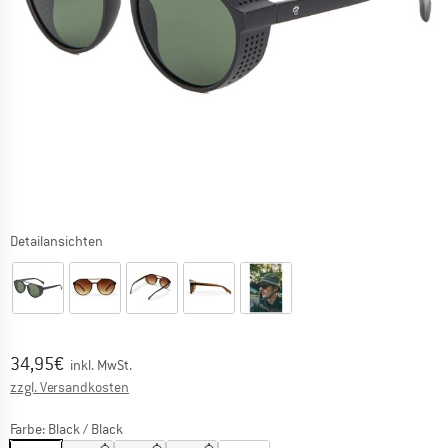
Detailansichten
Preis:
34,95
€
inkl. MwSt.
Informationen zu den Versandkosten. Öffnet sich in ei
zzgl. Versandkosten
Farbe:
Black / Black