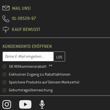
MAIL UNS!
01-38528-97
KAUF BEWUSST
KUNDENKONTO ERÖFFNEN
Gib hier deine E-Mail-Adresse ein und erstelle im nächsten Schri
E-Mail-Adresse
5€ Willkommensrabatt **
Exklusiver Zugang zu Rabattaktionen
Speichere Produkte auf Deinem Merkzettel
Geburtstagsüberraschung