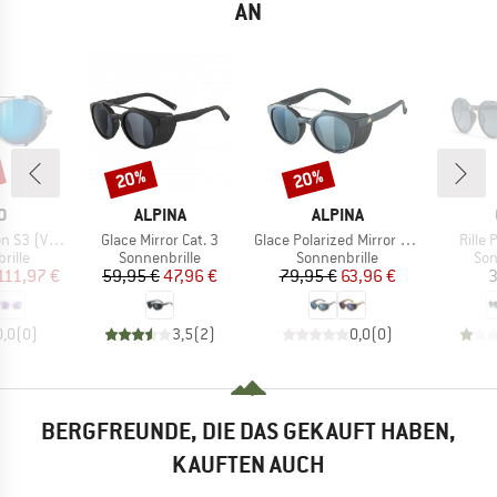
AN
20%
20%
Rabatt
Rabatt
E
MARKE
MARKE
O
ALPINA
ALPINA
Artikel
Artikel
Artike
(VLT 12%)
Glace Mirror Cat. 3
Glace Polarized Mirror Cat. 3
Rille 
ruppe
Produktgruppe
Produktgruppe
Pro
rille
Sonnenbrille
Sonnenbrille
Son
eis
duzierter Preis
Preis
reduzierter Preis
Preis
reduzierter Preis
111,97 €
59,95 €
47,96 €
79,95 €
63,96 €
3
0,0
(
0
)
3,5
(
2
)
0,0
(
0
)
BERGFREUNDE, DIE DAS GEKAUFT HABEN,
KAUFTEN AUCH