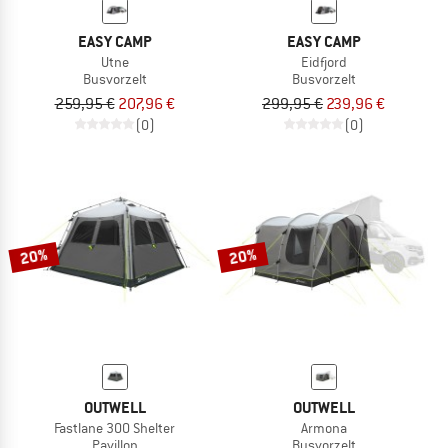
EASY CAMP
EASY CAMP
Utne
Eidfjord
Busvorzelt
Busvorzelt
259,95 €
207,96 €
299,95 €
239,96 €
(0)
(0)
20%
20%
OUTWELL
OUTWELL
Fastlane 300 Shelter
Armona
Pavillon
Busvorzelt