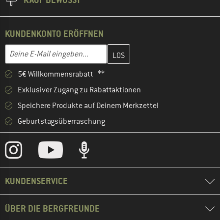
KUNDENKONTO ERÖFFNEN
Gib hier deine E-Mail-Adresse ein und erstelle im nächsten Schri
E-Mail-Adresse
5€ Willkommensrabatt **
Exklusiver Zugang zu Rabattaktionen
Speichere Produkte auf Deinem Merkzettel
Geburtstagsüberraschung
KUNDENSERVICE
ÜBER DIE BERGFREUNDE