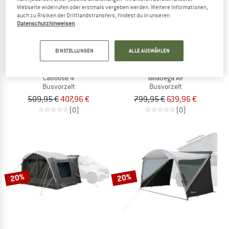
Webseite widerrufen oder erstmals vergeben werden. Weitere Informationen,
auch zu Risiken der Drittlandstransfers, findest du in unseren
Datenschutzhinweisen
.
EINSTELLUNGEN
ALLE AUSWÄHLEN
KELTY
OUTWELL
Caboose 4
Talladega Air
Busvorzelt
Busvorzelt
509,95 €
407,96 €
799,95 €
639,96 €
(0)
(0)
20%
20%