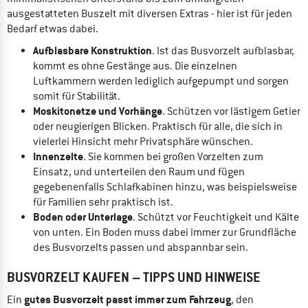
ausgestatteten Buszelt mit diversen Extras - hier ist für jeden
Bedarf etwas dabei.
Aufblasbare Konstruktion
. Ist das Busvorzelt aufblasbar,
kommt es ohne Gestänge aus. Die einzelnen
Luftkammern werden lediglich aufgepumpt und sorgen
somit für Stabilität.
Moskitonetze und Vorhänge
. Schützen vor lästigem Getier
oder neugierigen Blicken. Praktisch für alle, die sich in
vielerlei Hinsicht mehr Privatsphäre wünschen.
Innenzelte
. Sie kommen bei großen Vorzelten zum
Einsatz, und unterteilen den Raum und fügen
gegebenenfalls Schlafkabinen hinzu, was beispielsweise
für Familien sehr praktisch ist.
Boden oder Unterlage
. Schützt vor Feuchtigkeit und Kälte
von unten. Ein Boden muss dabei immer zur Grundfläche
des Busvorzelts passen und abspannbar sein.
BUSVORZELT KAUFEN – TIPPS UND HINWEISE
gutes Busvorzelt passt immer zum Fahrzeug
Ein
, den