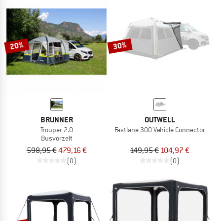
20%
30%
BRUNNER
OUTWELL
Trouper 2.0
Fastlane 300 Vehicle Connector
Busvorzelt
598,95 €
479,16 €
149,95 €
104,97 €
(0)
(0)