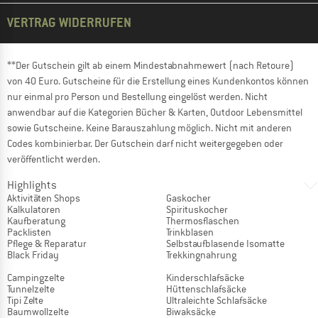
VERTRAG WIDERRUFEN
**Der Gutschein gilt ab einem Mindestabnahmewert (nach Retoure)
von 40 Euro. Gutscheine für die Erstellung eines Kundenkontos können
nur einmal pro Person und Bestellung eingelöst werden. Nicht
anwendbar auf die Kategorien Bücher & Karten, Outdoor Lebensmittel
sowie Gutscheine. Keine Barauszahlung möglich. Nicht mit anderen
Codes kombinierbar. Der Gutschein darf nicht weitergegeben oder
veröffentlicht werden.
Highlights
Aktivitäten Shops
Gaskocher
Kalkulatoren
Spirituskocher
Kaufberatung
Thermosflaschen
Packlisten
Trinkblasen
Pflege & Reparatur
Selbstaufblasende Isomatte
Black Friday
Trekkingnahrung
Campingzelte
Kinderschlafsäcke
Tunnelzelte
Hüttenschlafsäcke
Tipi Zelte
Ultraleichte Schlafsäcke
Baumwollzelte
Biwaksäcke