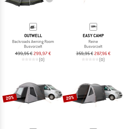
OUTWELL
EASY CAMP
Backroads Awning Room
Reine
Busvorzelt
Busvorzelt
499,95 €
299,97 €
359,95 €
287,96 €
(0)
(0)
20%
20%