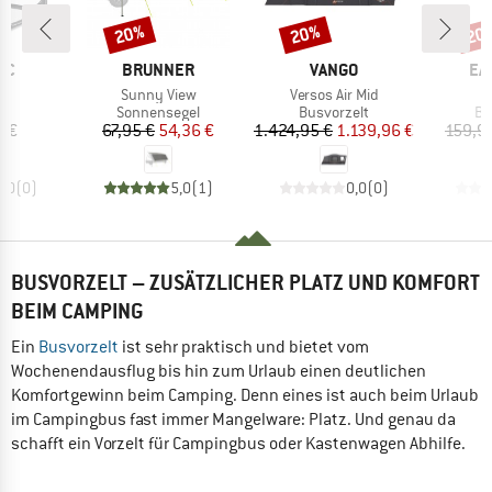
20%
20%
20
Rabatt
Rabatt
Raba
MARKE
MARKE
MA
IC
BRUNNER
VANGO
EA
el
Artikel
Artikel
A
Sunny View
Versos Air Mid
K
ktgruppe
Produktgruppe
Produktgruppe
Pr
on
Sonnensegel
Busvorzelt
Bu
eis
Preis
reduzierter Preis
Preis
reduzierter Preis
5 €
67,95 €
54,36 €
1.424,95 €
1.139,96 €
159,9
0,0
(
0
)
5,0
(
1
)
0,0
(
0
)
BUSVORZELT – ZUSÄTZLICHER PLATZ UND KOMFORT
BEIM CAMPING
Ein
Busvorzelt
ist sehr praktisch und bietet vom
Wochenendausflug bis hin zum Urlaub einen deutlichen
Komfortgewinn beim Camping. Denn eines ist auch beim Urlaub
im Campingbus fast immer Mangelware: Platz. Und genau da
schafft ein Vorzelt für Campingbus oder Kastenwagen Abhilfe.