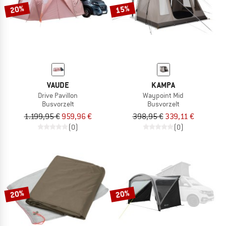
20%
15%
VAUDE
KAMPA
Drive Pavillon
Waypoint Mid
Busvorzelt
Busvorzelt
1.199,95 €
959,96 €
398,95 €
339,11 €
(0)
(0)
20%
20%