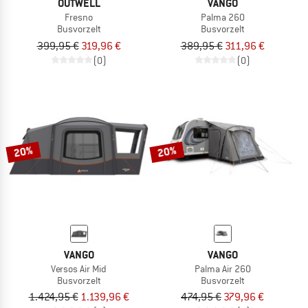
OUTWELL
VANGO
Fresno
Palma 260
Busvorzelt
Busvorzelt
399,95 €
319,96 €
389,95 €
311,96 €
(0)
(0)
20%
20%
VANGO
VANGO
Versos Air Mid
Palma Air 260
Busvorzelt
Busvorzelt
1.424,95 €
1.139,96 €
474,95 €
379,96 €