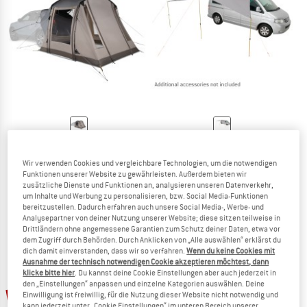
ZUM SOMMER SALE
KAMPA
EASY CAMP
Tailnest
Lom Tri-Vordach
Wir verwenden Cookies und vergleichbare Technologien, um die notwendigen
Busvorzelt
Busvorzelt
Funktionen unserer Website zu gewährleisten. Außerdem bieten wir
zusätzliche Dienste und Funktionen an, analysieren unseren Datenverkehr,
298,95 €
159,95 €
um Inhalte und Werbung zu personalisieren, bzw. Social Media-Funktionen
(0)
5,0
(1)
bereitzustellen. Dadurch erfahren auch unsere Social Media-, Werbe- und
Analysepartner von deiner Nutzung unserer Website; diese sitzen teilweise in
Drittländern ohne angemessene Garantien zum Schutz deiner Daten, etwa vor
dem Zugriff durch Behörden. Durch Anklicken von „Alle auswählen“ erklärst du
dich damit einverstanden, dass wir so verfahren.
Wenn du keine Cookies mit
Ausnahme der technisch notwendigen Cookie akzeptieren möchtest, dann
klicke bitte hier
. Du kannst deine Cookie Einstellungen aber auch jederzeit in
den „Einstellungen“ anpassen und einzelne Kategorien auswählen. Deine
20%
20%
Einwilligung ist freiwillig, für die Nutzung dieser Website nicht notwendig und
kann jederzeit unter „Cookie Einstellungen“ im unteren Bereich unserer