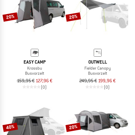
20%
20%
EASY CAMP
OUTWELL
Krossbu
Fielder Canopy
Busvorzelt
Busvorzelt
159,95 €
127,96 €
249,95 €
199,96 €
(0)
(0)
40%
20%