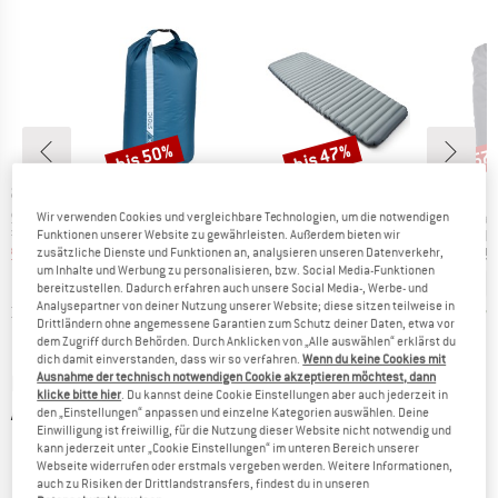
bis 50%
bis 47%
57
Rabatt
Rabatt
Raba
E
MARKE
MARKE
NS
STOIC
STOIC
Artikel
Artikel
Artikel
-20°C
HarnosandSt. II Ultra Lite Dry Bag
NijakSt. II Sleeping Mat
HarnosandSt. C
Wir verwenden Cookies und vergleichbare Technologien, um die notwendigen
ppe
Produktgruppe
Produktgruppe
P
afsack
Packsack
Isomatte
P
Funktionen unserer Website zu gewährleisten. Außerdem bieten wir
eis
duzierter Preis
Preis
reduzierter Preis
Preis
reduzierter Preis
223,97 €
12,95 €
ab
6,48 €
149,95 €
ab
84,77 €
19,95
zusätzliche Dienste und Funktionen an, analysieren unseren Datenverkehr,
um Inhalte und Werbung zu personalisieren, bzw. Social Media-Funktionen
bereitzustellen. Dadurch erfahren auch unsere Social Media-, Werbe- und
Analysepartner von deiner Nutzung unserer Website; diese sitzen teilweise in
0,0
(
0
)
3,7
(
6
)
4,3
(
23
)
Drittländern ohne angemessene Garantien zum Schutz deiner Daten, etwa vor
dem Zugriff durch Behörden. Durch Anklicken von „Alle auswählen“ erklärst du
dich damit einverstanden, dass wir so verfahren.
Wenn du keine Cookies mit
Ausnahme der technisch notwendigen Cookie akzeptieren möchtest, dann
BAUMWOLLSCHLAFSÄCKE FÜR HÜTTENTOUREN UND
klicke bitte hier
. Du kannst deine Cookie Einstellungen aber auch jederzeit in
ALS INNENSCHLAFSACK
den „Einstellungen“ anpassen und einzelne Kategorien auswählen. Deine
Einwilligung ist freiwillig, für die Nutzung dieser Website nicht notwendig und
kann jederzeit unter „Cookie Einstellungen“ im unteren Bereich unserer
Webseite widerrufen oder erstmals vergeben werden. Weitere Informationen,
auch zu Risiken der Drittlandstransfers, findest du in unseren