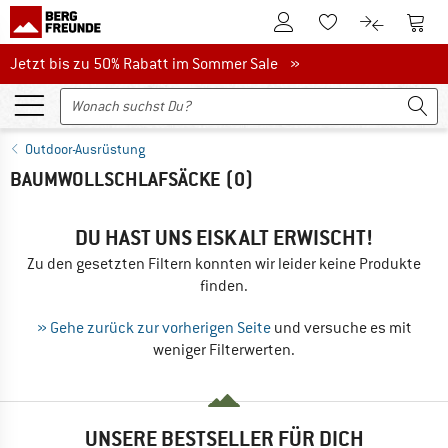
Zum Kundenkonto
Zum 
Zum Merkzettel.
Zum Produk
Jetzt bis zu 50% Rabatt im Sommer Sale
Jetzt bis zu 50% Rabatt im Sommer Sale »
Outdoor-Ausrüstung
BAUMWOLLSCHLAFSÄCKE
(0)
DU HAST UNS EISKALT ERWISCHT!
Zu den gesetzten Filtern konnten wir leider keine Produkte
finden.
» Gehe zurück zur vorherigen Seite
und versuche es mit
weniger Filterwerten.
UNSERE BESTSELLER FÜR DICH