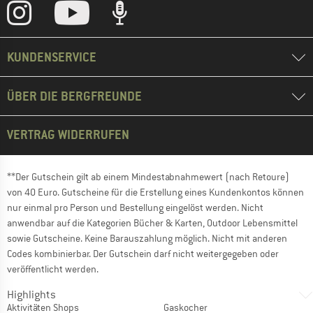
KUNDENSERVICE
ÜBER DIE BERGFREUNDE
VERTRAG WIDERRUFEN
**Der Gutschein gilt ab einem Mindestabnahmewert (nach Retoure)
von 40 Euro. Gutscheine für die Erstellung eines Kundenkontos können
nur einmal pro Person und Bestellung eingelöst werden. Nicht
anwendbar auf die Kategorien Bücher & Karten, Outdoor Lebensmittel
sowie Gutscheine. Keine Barauszahlung möglich. Nicht mit anderen
Codes kombinierbar. Der Gutschein darf nicht weitergegeben oder
veröffentlicht werden.
Highlights
Aktivitäten Shops
Gaskocher