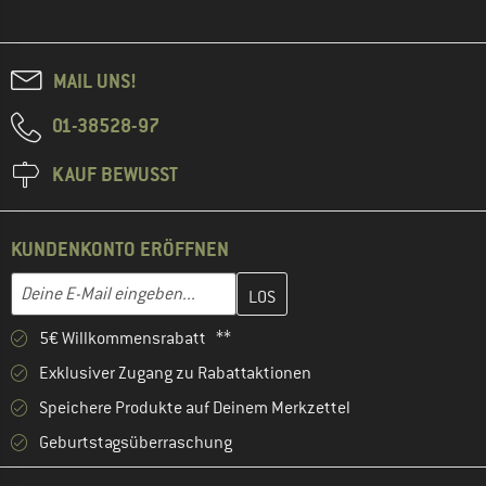
MAIL UNS!
01-38528-97
KAUF BEWUSST
KUNDENKONTO ERÖFFNEN
Gib hier deine E-Mail-Adresse ein und erstelle im nächsten Schri
E-Mail-Adresse
5€ Willkommensrabatt **
Exklusiver Zugang zu Rabattaktionen
Speichere Produkte auf Deinem Merkzettel
Geburtstagsüberraschung