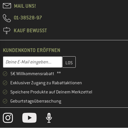
MAIL UNS!
01-38528-97
KAUF BEWUSST
KUNDENKONTO ERÖFFNEN
Gib hier deine E-Mail-Adresse ein und erstelle im nächsten Schri
E-Mail-Adresse
5€ Willkommensrabatt **
Exklusiver Zugang zu Rabattaktionen
Speichere Produkte auf Deinem Merkzettel
Geburtstagsüberraschung