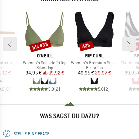
bis 43%
bis
40%
Rabatt
Rabatt
Raba
KE
MARKE
MARKE
M
Y
O'NEILL
RIP CURL
SE
Artikel
Artikel
Artikel
ndreya
Women's Seaside Tri Top
Women's Premium Surf Deep V
Clubhouse Zi
tgruppe
Produktgruppe
Produktgruppe
P
en
Bikini-Top
Bikini-Top
Bi
eis
duzierter Preis
Preis
reduzierter Preis
Preis
reduzierter Preis
1,16 €
34,95 €
ab
19,92 €
49,95 €
29,97 €
89,95 
0,0
(
0
)
5,0
(
2
)
5,0
(
2
)
WAS SAGST DU DAZU?
STELLE EINE FRAGE