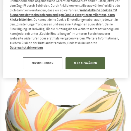
ROXY
-
Drittländern ohne angemessene Garantien zum Schutz deiner Daten, etwa vor
Women's Printed Beach Classics
dem Zugriff durch Behörden. Durch Anklicken von „Alle auswählen“ erklärst du
Strappy Bra - Bikini-Top
dich damit einverstanden, dass wir so verfahren.
Wenn du keine Cookies mit
Ausnahme der technisch notwendigen Cookie akzeptieren möchtest, dann
klicke bitte hier
. Du kannst deine Cookie Einstellungen aber auch jederzeit in
(0)
den „Einstellungen“ anpassen und einzelne Kategorien auswählen. Deine
Einwilligung ist freiwillig, für die Nutzung dieser Website nicht notwendig und
kann jederzeit unter „Cookie Einstellungen“ im unteren Bereich unserer
Webseite widerrufen oder erstmals vergeben werden. Weitere Informationen,
auch zu Risiken der Drittlandstransfers, findest du in unseren
Datenschutzhinweisen
.
EINSTELLUNGEN
ALLE AUSWÄHLEN