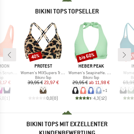
BIKINI TOPS TOPSELLER
bis 60%
40%
15
Rabatt
Rabatt
Raba
MARKE
MARKE
M
MOON
PROTEST
HEBER PEAK
I
Artikel
Artikel
Artikel
Scrunchy
Women's MIXSupers Triangle Bikini Top
Women's SeapineHe. Bikini Triangle Top
Women
tgruppe
Produktgruppe
Produktgruppe
P
Top
Bikini-Top
Bikini-Top
Bi
eis
duzierter Preis
Preis
reduzierter Preis
Preis
reduzierter Preis
8,17 €
39,95 €
23,97 €
29,95 €
ab
11,98 €
69,95
+
1
5,0
(
1
)
0,0
(
0
)
4,3
(
12
)
BIKINI TOPS MIT EXZELLENTER
KUNDENBEWERTUNG