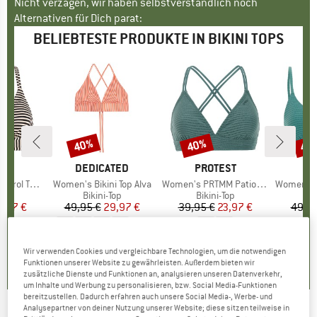
Nicht verzagen, wir haben selbstverständlich noch
Alternativen für Dich parat:
BELIEBTESTE PRODUKTE IN BIKINI TOPS
40%
40%
40
Rabatt
Rabatt
Raba
E
ST
MARKE
DEDICATED
MARKE
PROTEST
M
P
e Bikini Top
Artikel
Women's Bikini Top Alva
Artikel
Women's PRTMM Patio Triangle
Artikel
Women's MIXCame
tgruppe
Top
Produktgruppe
Bikini-Top
Produktgruppe
Bikini-Top
P
Bi
eis
duzierter Preis
5,97 €
49,95 €
Preis
reduzierter Preis
29,97 €
39,95 €
Preis
reduzierter Preis
23,97 €
49,95
+
6
0,0
(
0
)
4,6
(
23
)
4,9
(
23
)
Wir verwenden Cookies und vergleichbare Technologien, um die notwendigen
Funktionen unserer Website zu gewährleisten. Außerdem bieten wir
zusätzliche Dienste und Funktionen an, analysieren unseren Datenverkehr,
um Inhalte und Werbung zu personalisieren, bzw. Social Media-Funktionen
bereitzustellen. Dadurch erfahren auch unsere Social Media-, Werbe- und
Analysepartner von deiner Nutzung unserer Website; diese sitzen teilweise in