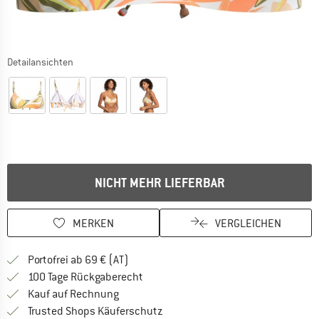
Detailansichten
NICHT MEHR LIEFERBAR
MERKEN
VERGLEICHEN
Finde mehr Informationen zu den Versand
Portofrei ab 69 € (AT)
Gehe hier zu den Rückgabe-Richtlinie
100 Tage Rückgaberecht
Finde die Zahlungs-Infos hier! Öffnet sich 
Kauf auf Rechnung
Finde alle Infos hier!
Trusted Shops Käuferschutz