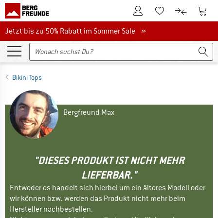
Zum Kundenkonto
Zum 
Zum Merkzettel.
Zum Produk
Jetzt bis zu 50% Rabatt im Sommer Sale
Jetzt bis zu 50% Rabatt im Sommer Sale »
Bikini Tops
Bergfreund Max
"DIESES PRODUKT IST NICHT MEHR
LIEFERBAR."
Entweder es handelt sich hierbei um ein älteres Modell oder
wir können bzw. werden das Produkt nicht mehr beim
Hersteller nachbestellen.