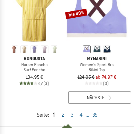
bis 40%
BONGUSTA
MYMARINI
Naram Poncho
Women's Sport Bra
Surf Poncho
Bikini-Top
134,95 €
124,95 €
ab 74,97 €
3,7
(3)
(0)
NÄCHSTE
1
Seite:
2
3
4
...
35