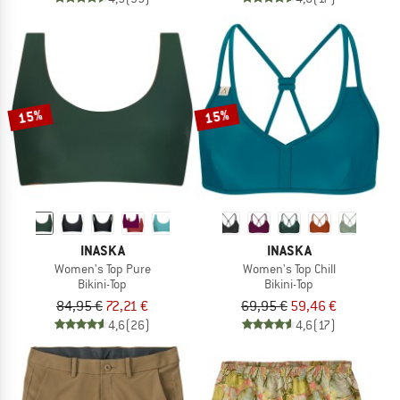
15%
15%
INASKA
INASKA
Women's Top Pure
Women's Top Chill
Bikini-Top
Bikini-Top
84,95 €
72,21 €
69,95 €
59,46 €
4,6
(26)
4,6
(17)