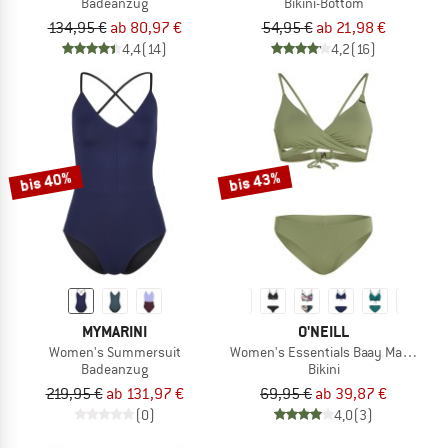
Badeanzug
Bikini-Bottom
134,95 €
ab 80,97 €
54,95 €
ab 21,98 €
4,4
(14)
4,2
(16)
bis 40%
bis 43%
MYMARINI
O'NEILL
Women's Summersuit
Women's Essentials Baay Maoi Bikini
Badeanzug
Bikini
219,95 €
ab 131,97 €
69,95 €
ab 39,87 €
(0)
4,0
(3)