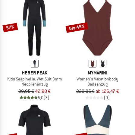
bis 45%
57%
HEBER PEAK
MYMARINI
Kids SeapineHe. Wet Suit 3mm
Women's Vacationbody
Neoprenanzug
Badeanzug
99,95 €
42,98 €
229,95 €
ab 126,47 €
5,0
(3)
(0)