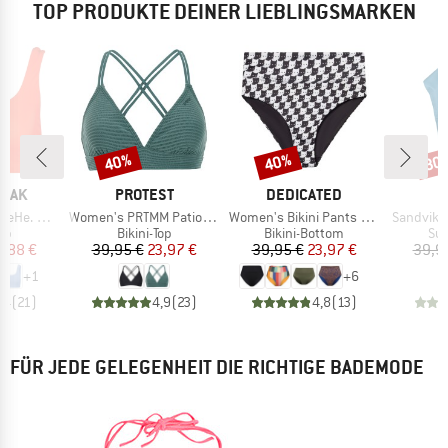
TOP PRODUKTE DEINER LIEBLINGSMARKEN
40%
40%
30
Rabatt
Rabatt
Raba
MARKE
MARKE
PEAK
PROTEST
DEDICATED
Artikel
Artikel
Artikel
ikini Top
Women's PRTMM Patio Triangle
Women's Bikini Pants Slite
SandvikS
tgruppe
Produktgruppe
Produktgruppe
Pro
Top
Bikini-Top
Bikini-Bottom
Sur
eis
duzierter Preis
Preis
reduzierter Preis
Preis
reduzierter Preis
2,88 €
39,95 €
23,97 €
39,95 €
23,97 €
39,9
+
1
+
6
,4
(
21
)
4,9
(
23
)
4,8
(
13
)
FÜR JEDE GELEGENHEIT DIE RICHTIGE BADEMODE