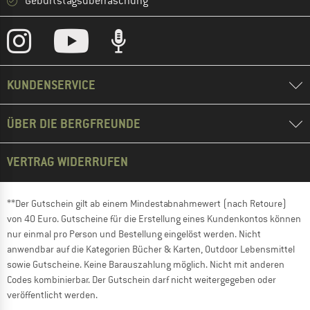
Geburtstagsüberraschung
KUNDENSERVICE
ÜBER DIE BERGFREUNDE
VERTRAG WIDERRUFEN
**Der Gutschein gilt ab einem Mindestabnahmewert (nach Retoure)
von 40 Euro. Gutscheine für die Erstellung eines Kundenkontos können
nur einmal pro Person und Bestellung eingelöst werden. Nicht
anwendbar auf die Kategorien Bücher & Karten, Outdoor Lebensmittel
sowie Gutscheine. Keine Barauszahlung möglich. Nicht mit anderen
Codes kombinierbar. Der Gutschein darf nicht weitergegeben oder
veröffentlicht werden.