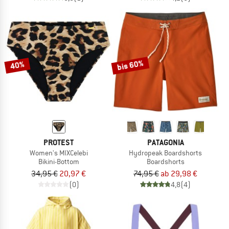
bis 60%
40%
PROTEST
PATAGONIA
Women's MIXCelebi
Hydropeak Boardshorts
Bikini-Bottom
Boardshorts
34,95 €
20,97 €
74,95 €
ab 29,98 €
(0)
4,8
(4)