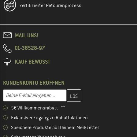
Zertifizierter Retourenprozess
MAIL UNS!
01-38528-97
KAUF BEWUSST
KUNDENKONTO ERÖFFNEN
Gib hier deine E-Mail-Adresse ein und erstelle im nächsten Schri
E-Mail-Adresse
5€ Willkommensrabatt **
Exklusiver Zugang zu Rabattaktionen
Speichere Produkte auf Deinem Merkzettel