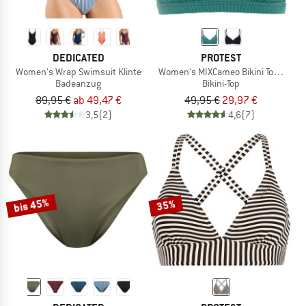
DEDICATED
PROTEST
Women's Wrap Swimsuit Klinte
Women's MIXCameo Bikini Top BCD-C
Badeanzug
Bikini-Top
89,95 €
ab 49,47 €
49,95 €
29,97 €
3,5
(2)
4,6
(7)
bis 45%
35%