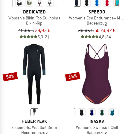
DEDICATED
SPEEDO
Women's Bikini Top Gullholma
Women's Eco Endurance+ Medalist
Bikini-Top
Badeanzug
49,95 €
29,97 €
39,95 €
ab 23,97 €
5,0
(2)
4,8
(24)
52%
15%
HEBER PEAK
INASKA
SeapineHe. Wet Suit 3mm
Women's Swimsuit Chill
Neoprenanzug
Badeanzug