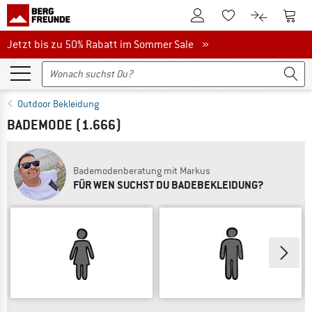
Zum Kundenkonto
Zum 
Zum Merkzettel.
Zum Produk
Jetzt bis zu 50% Rabatt im Sommer Sale
Jetzt bis zu 50% Rabatt im Sommer Sale »
Outdoor Bekleidung
BADEMODE
(1.666)
Bademodenberatung mit Markus
FÜR WEN SUCHST DU BADEBEKLEIDUNG?