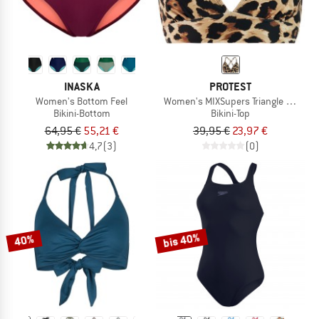
INASKA
PROTEST
Women's Bottom Feel
Women's MIXSupers Triangle Bikini T
Bikini-Bottom
Bikini-Top
64,95 €
55,21 €
39,95 €
23,97 €
4,7
(3)
(0)
bis 40%
40%