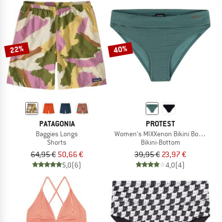
22%
40%
PATAGONIA
PROTEST
Baggies Longs
Women's MIXXenon Bikini Bottom
Shorts
Bikini-Bottom
64,95 €
50,66 €
39,95 €
23,97 €
5,0
(6)
4,0
(4)