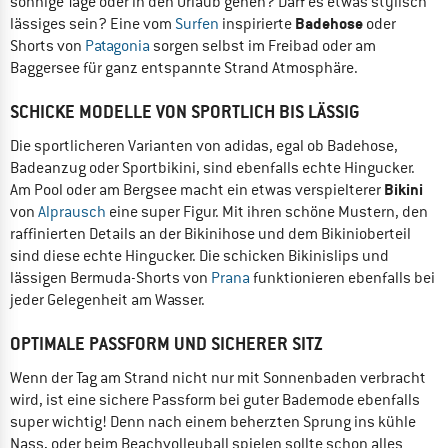
sonnige Tage oder in den Urlaub gehen? Darf es etwas stylisch
Badehose
lässiges sein? Eine vom
Surfen
inspirierte
oder
Shorts von
Patagonia
sorgen selbst im Freibad oder am
Baggersee für ganz entspannte Strand Atmosphäre.
SCHICKE MODELLE VON SPORTLICH BIS LÄSSIG
Die sportlicheren Varianten von adidas, egal ob Badehose,
Badeanzug oder Sportbikini, sind ebenfalls echte Hingucker.
Bikini
Am Pool oder am Bergsee macht ein etwas verspielterer
von
Alprausch
eine super Figur. Mit ihren schöne Mustern, den
raffinierten Details an der Bikinihose und dem Bikinioberteil
sind diese echte Hingucker. Die schicken Bikinislips und
lässigen Bermuda-Shorts von
Prana
funktionieren ebenfalls bei
jeder Gelegenheit am Wasser.
OPTIMALE PASSFORM UND SICHERER SITZ
Wenn der Tag am Strand nicht nur mit Sonnenbaden verbracht
wird, ist eine sichere Passform bei guter Bademode ebenfalls
super wichtig! Denn nach einem beherzten Sprung ins kühle
Nass, oder beim Beachvolleyball spielen sollte schon alles