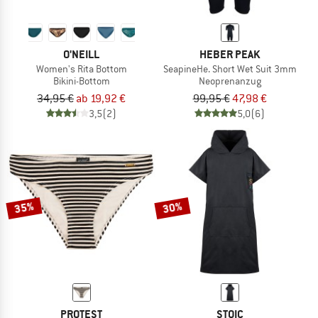
O'NEILL
HEBER PEAK
Women's Rita Bottom
SeapineHe. Short Wet Suit 3mm
Bikini-Bottom
Neoprenanzug
34,95 €
ab 19,92 €
99,95 €
47,98 €
3,5
(2)
5,0
(6)
35%
30%
PROTEST
STOIC