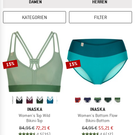
ANTWORT
ANTWORT
DAMEN
HERREN
KATEGORIEN
FILTER
15%
15%
INASKA
INASKA
Women's Top Wild
Women's Bottom Flow
Bikini-Top
Bikini-Bottom
84,95 €
72,21 €
64,95 €
55,21 €
4,5
(35)
4,6
(17)