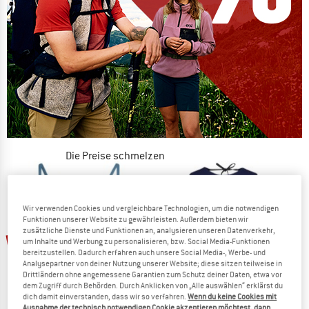
Die Preise schmelzen
JETZT BIS ZU 50% RABATT
ZUM SOMMER SALE
Wir verwenden Cookies und vergleichbare Technologien, um die notwendigen
Funktionen unserer Website zu gewährleisten. Außerdem bieten wir
zusätzliche Dienste und Funktionen an, analysieren unseren Datenverkehr,
bis 43%
um Inhalte und Werbung zu personalisieren, bzw. Social Media-Funktionen
bereitzustellen. Dadurch erfahren auch unsere Social Media-, Werbe- und
Analysepartner von deiner Nutzung unserer Website; diese sitzen teilweise in
Drittländern ohne angemessene Garantien zum Schutz deiner Daten, etwa vor
dem Zugriff durch Behörden. Durch Anklicken von „Alle auswählen“ erklärst du
dich damit einverstanden, dass wir so verfahren.
Wenn du keine Cookies mit
Ausnahme der technisch notwendigen Cookie akzeptieren möchtest, dann