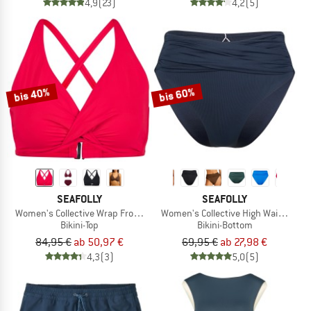
4,9
(23)
4,2
(5)
bis 40%
bis 60%
SEAFOLLY
SEAFOLLY
Women's Collective Wrap Front F Cup Bra
Women's Collective High Waist Wrap
Bikini-Top
Bikini-Bottom
84,95 €
ab 50,97 €
69,95 €
ab 27,98 €
4,3
(3)
5,0
(5)