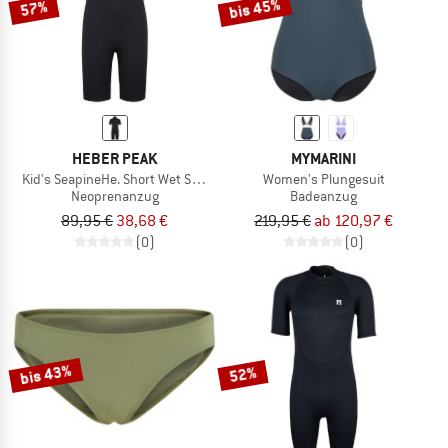
bis 45%
57%
HEBER PEAK
MYMARINI
Kid's SeapineHe. Short Wet Suit 3mm
Women's Plungesuit
Neoprenanzug
Badeanzug
89,95 €
38,68 €
219,95 €
ab 120,97 €
(0)
(0)
bis 43%
52%