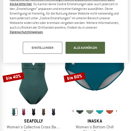
klicke bitte hier
. Du kannst deine Cookie Einstellungen aber auch jederzeit in
den „Einstellungen“ anpassen und einzelne Kategorien auswählen. Deine
O'NEILL
MYMARINI
Einwilligung ist freiwillig, für die Nutzung dieser Website nicht notwendig und
kann jederzeit unter „Cookie Einstellungen“ im unteren Bereich unserer
Women's Baay Top
Women's Outfit-Onepiece
Webseite widerrufen oder erstmals vergeben werden. Weitere Informationen,
Bikini-Top
Badeanzug
auch zu Risiken der Drittlandstransfers, findest du in unseren
49,95 €
ab 28,47 €
219,95 €
Datenschutzhinweisen
.
4,5
(19)
5,0
(1)
EINSTELLUNGEN
ALLE AUSWÄHLEN
bis 40%
bis 60%
SEAFOLLY
INASKA
Women's Collective Cross Back One Piece
Women's Bottom Chill