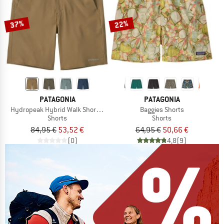
37%
22%
PATAGONIA
PATAGONIA
Hydropeak Hybrid Walk Shorts 18''
Baggies Shorts
Shorts
Shorts
84,95 €
53,52 €
64,95 €
50,66 €
(0)
4,8
(9)