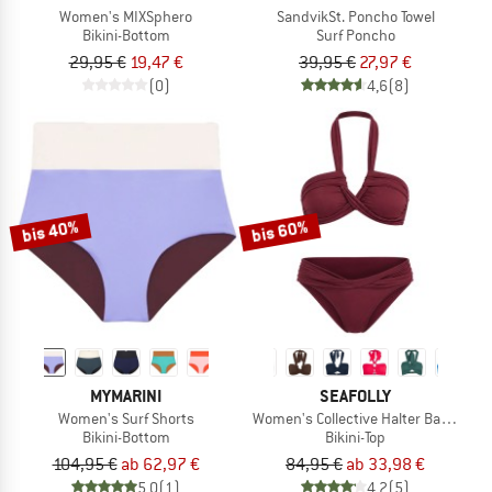
Women's MIXSphero
SandvikSt. Poncho Towel
Bikini-Bottom
Surf Poncho
29,95 €
19,47 €
39,95 €
27,97 €
(0)
4,6
(8)
bis 40%
bis 60%
MYMARINI
SEAFOLLY
Women's Surf Shorts
Women's Collective Halter Bandeau
Bikini-Bottom
Bikini-Top
104,95 €
ab 62,97 €
84,95 €
ab 33,98 €
5,0
(1)
4,2
(5)