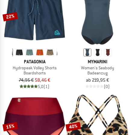
22%
PATAGONIA
MYMARINI
Hydropeak Volley Shorts
Women's Seabody
Boardshorts
Badeanzug
74,95 €
58,46 €
ab 219,95 €
5,0
(1)
(0)
15%
40%