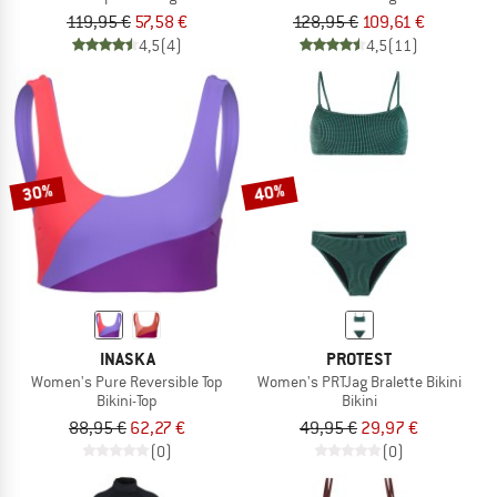
119,95 €
57,58 €
128,95 €
109,61 €
4,5
(4)
4,5
(11)
30%
40%
INASKA
PROTEST
Women's Pure Reversible Top
Women's PRTJag Bralette Bikini
Bikini-Top
Bikini
88,95 €
62,27 €
49,95 €
29,97 €
(0)
(0)