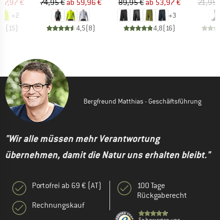
eis
duzierter Preis
Preis
reduzierter Preis
Preis
reduzierter Preis
77,97 €
74,95 €
ab
59,96 €
89,95 €
ab
53,97 €
21,95 
+
2
+
3
,6
(
15
)
4,5
(
8
)
4,8
(
16
)
Bergfreund Matthias - Geschäftsführung
"Wir alle müssen mehr Verantwortung
übernehmen, damit die Natur uns erhalten bleibt."
Portofrei ab 69 € (AT)
100 Tage
Rückgaberecht
Rechnungskauf