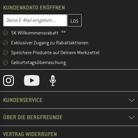
KUNDENKONTO ERÖFFNEN
Gib hier deine E-Mail-Adresse ein und erstelle im nächsten Schri
E-Mail-Adresse
5€ Willkommensrabatt **
Exklusiver Zugang zu Rabattaktionen
Speichere Produkte auf Deinem Merkzettel
Geburtstagsüberraschung
KUNDENSERVICE
ÜBER DIE BERGFREUNDE
VERTRAG WIDERRUFEN