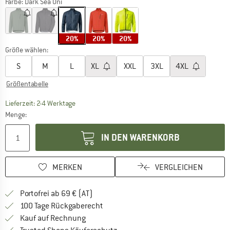
Farbe:
Dark Sea Uni
20%
20%
20%
Größe wählen:
S
M
L
XL
XXL
3XL
4XL
Größentabelle
Der Link öffnet sich in einer Infobox und beinhaltet
Lieferzeit: 2-4 Werktage
Menge:
IN DEN WARENKORB
MERKEN
VERGLEICHEN
Finde mehr Informationen zu den Versand
Portofrei ab 69 € (AT)
Gehe hier zu den Rückgabe-Richtlinie
100 Tage Rückgaberecht
Finde die Zahlungs-Infos hier! Öffnet sich 
Kauf auf Rechnung