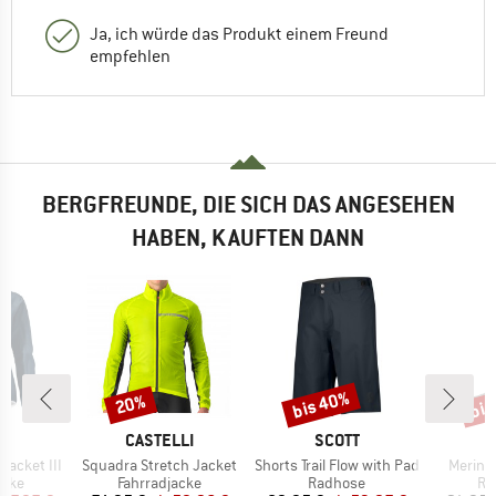
Ja, ich würde das Produkt einem Freund
empfehlen
BERGFREUNDE, DIE SICH DAS ANGESEHEN
HABEN, KAUFTEN DANN
bis 40%
bis
20%
Rabatt
Rabatt
Raba
E
MARKE
MARKE
E
CASTELLI
SCOTT
Artikel
Artikel
Artikel
acket III
Squadra Stretch Jacket
Shorts Trail Flow with Pad
Merino
gruppe
Produktgruppe
Produktgruppe
Pr
acke
Fahrradjacke
Radhose
Ra