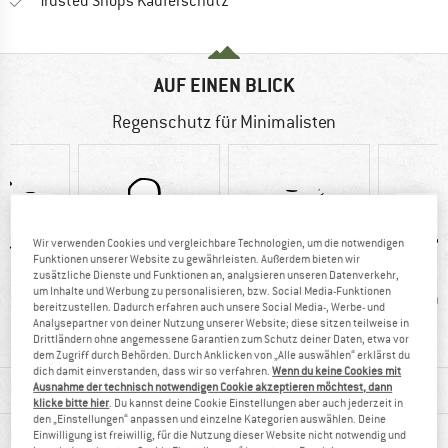
Finde alle Infos hier!
Trusted Shops Käuferschutz
AUF EINEN BLICK
Regenschutz für Minimalisten
Wir verwenden Cookies und vergleichbare Technologien, um die notwendigen
Funktionen unserer Website zu gewährleisten. Außerdem bieten wir
zusätzliche Dienste und Funktionen an, analysieren unseren Datenverkehr,
um Inhalte und Werbung zu personalisieren, bzw. Social Media-Funktionen
0 g
90%
Kunden sagen:
wind
bereitzustellen. Dadurch erfahren auch unsere Social Media-, Werbe- und
Weiterempfehlung
leicht
Analysepartner von deiner Nutzung unserer Website; diese sitzen teilweise in
Drittländern ohne angemessene Garantien zum Schutz deiner Daten, etwa vor
dem Zugriff durch Behörden. Durch Anklicken von „Alle auswählen“ erklärst du
dich damit einverstanden, dass wir so verfahren.
Wenn du keine Cookies mit
MATERIALINFOS & FEATURES
Ausnahme der technisch notwendigen Cookie akzeptieren möchtest, dann
klicke bitte hier
. Du kannst deine Cookie Einstellungen aber auch jederzeit in
den „Einstellungen“ anpassen und einzelne Kategorien auswählen. Deine
PRODUKTBESCHREIBUNG
Einwilligung ist freiwillig, für die Nutzung dieser Website nicht notwendig und