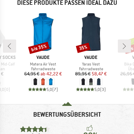
DIESE PRODUKTE PASSEN IDEAL DAZU
bis 35%
bis
35%
Rabatt
Rabatt
Raba
MARKE
MARKE
Y SOCKS
VAUDE
VAUDE
Artikel
Artikel
Artike
 Mid-Calf
Matera Air Vest
Yaras Vest
Bike 
gruppe
Produktgruppe
Produktgruppe
Pro
ken
Fahrradweste
Fahrradweste
Üb
eis
Preis
reduzierter Preis
Preis
reduzierter Preis
 €
64,95 €
ab
42,22 €
89,95 €
58,47 €
26,95 
0,0
(
0
)
5,0
(
7
)
5,0
(
3
)
BEWERTUNGSÜBERSICHT