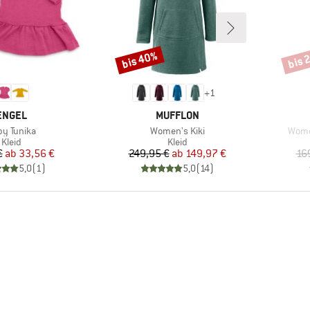
bis 40%
bis 
Rabatt
Rabat
+
1
MARKE
MARKE
ENGEL
MUFFLON
ikel
Artikel
Artike
y Tunika
Women's Kiki
Women
Produktgruppe
Produktgruppe
Kleid
Kleid
Preis
reduzierter Preis
Preis
reduzierter Preis
€
ab
33,56 €
249,95 €
ab
149,97 €
16
5,0
(
1
)
5,0
(
14
)