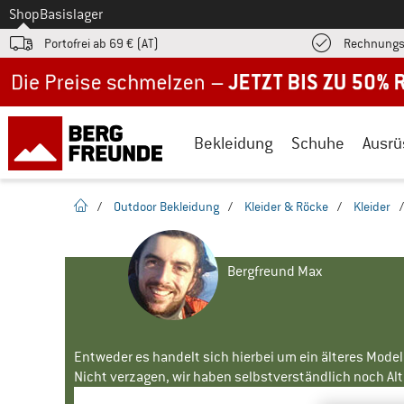
Zum
Shop
Basislager
Portofrei ab 69 € (AT)
Rechnungs
Jetzt bis zu 50% Rabatt im Sommer Sale
Bekleidung
Schuhe
Ausrü
Startseite
/
Outdoor Bekleidung
/
Kleider & Röcke
/
Kleider
Bergfreund Max
Entweder es handelt sich hierbei um ein älteres Mode
Nicht verzagen, wir haben selbstverständlich noch Alte