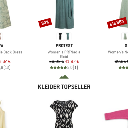
bis 38%
30%
Rabatt
Rabatt
E
MARKE
M
PA
PROTEST
S
Artikel
Artikel
e Back Dress
Women's PRTNadia
Women's Ne
uktgruppe
Produktgruppe
Kleid
eis
duzierter Preis
Preis
reduzierter Preis
2,37 €
59,95 €
41,97 €
89,95 
,8
(
13
)
5,0
(
1
)
KLEIDER TOPSELLER