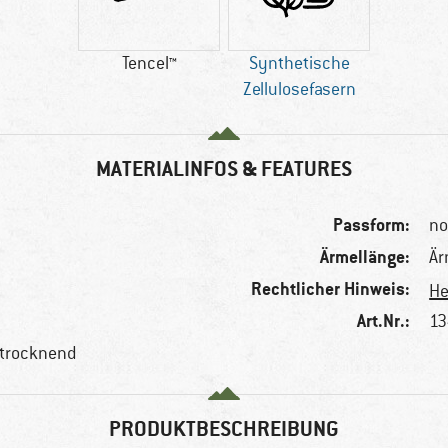
Tencel™
Synthetische
Zellulosefasern
MATERIALINFOS & FEATURES
Passform:
no
Ärmellänge:
Är
Rechtlicher Hinweis:
He
Art.Nr.:
13
ltrocknend
PRODUKTBESCHREIBUNG