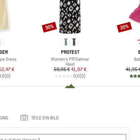
30%
20%
Rabatt
Rabatt
MARKE
GER
PROTEST
Artikel
Art
pe Dress
Women's PRTDelmar
Bab
uktgruppe
Produktgruppe
Kleid
eis
duzierter Preis
Preis
reduzierter Preis
52,47 €
59,95 €
41,97 €
41,95 
0,0
(
0
)
0,0
(
0
)
TUNG
TEILE EIN BILD