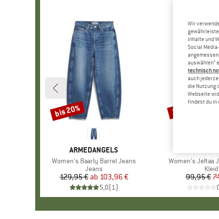
Wir verwende
gewährleiste
Inhalte und 
Social Media-
angemessene 
auswählen“ e
technisch no
auch jederzei
die Nutzung 
Webseite wid
findest du i
bis 20%
25%
Rabatt
Rabatt
MARKE
ARMEDANGELS
MARKE
ARMEDAN
Artikel
Women's Baarly Barrel Jeans
Artikel
Women's Jeltaa 
Produktgruppe
Jeans
Prod
Kleid
129,95 €
ab
Preis
reduzierter Preis
103,96 €
99,95 €
Pr
re
7
5,0
(
1
)