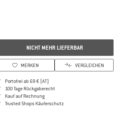
NICHT MEHR LIEFERBAR
MERKEN
VERGLEICHEN
Finde mehr Informationen zu den Versandkos
Portofrei ab 69 € (AT)
Gehe hier zu den Rückgabe-Richtlinien Öf
100 Tage Rückgaberecht
Finde die Zahlungs-Infos hier! Öffnet sich in 
Kauf auf Rechnung
Finde alle Infos hier!
Trusted Shops Käuferschutz