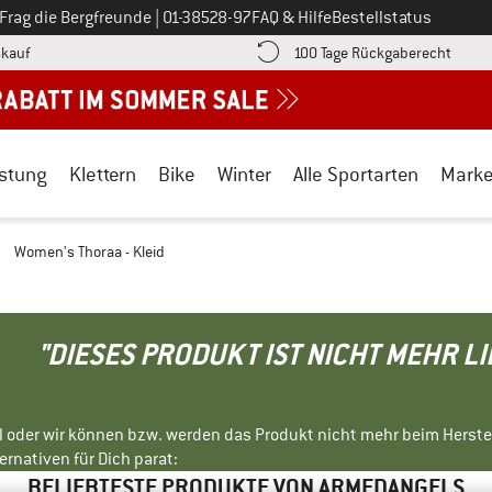
Ruf uns an unter
Frag die Bergfreunde
|
01-38528-97
FAQ & Hilfe
Bestellstatus
Finde die Zahlungs-Infos hier! Öffnet sich in einer Infobox
Gehe h
kauf
100 Tage Rückgaberecht
stung
Klettern
Bike
Winter
Alle Sportarten
Mark
/
Women's Thoraa - Kleid
"DIESES PRODUKT IST NICHT MEHR L
ll oder wir können bzw. werden das Produkt nicht mehr beim Herste
rnativen für Dich parat:
BELIEBTESTE PRODUKTE VON ARMEDANGELS