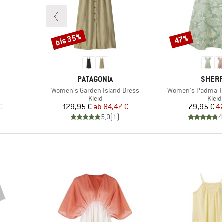
bis 35%
47%
Rabatt
Rabatt
MARKE
MARK
PATAGONIA
SHER
Artikel
Artikel
Women's Garden Island Dress
Women's Padma Ti
uppe
Produktgruppe
Prod
Kleid
Kleid
rter Preis
Preis
reduzierter Preis
Pr
re
€
129,95 €
ab
84,47 €
79,95 €
4
)
5,0
(
1
)
4