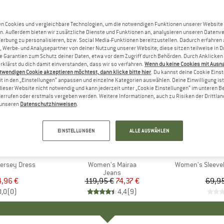
n Cookies und vergleichbare Technologien, um die notwendigen Funktionen unserer Website
n. Außerdem bieten wir zusätzliche Dienste und Funktionen an, analysieren unseren Datenv
Werbung zu personalisieren, bzw. Social Media-Funktionen bereitzustellen. Dadurch erfahren
, Werbe- und Analysepartner von deiner Nutzung unserer Website; diese sitzen teilweise in D
Garantien zum Schutz deiner Daten, etwa vor dem Zugriff durch Behörden. Durch Anklicken 
rklärst du dich damit einverstanden, dass wir so verfahren.
Wenn du keine Cookies mit Ausn
twendigen Cookie akzeptieren möchtest, dann klicke bitte hier
. Du kannst deine Cookie Eins
t in den „Einstellungen“ anpassen und einzelne Kategorien auswählen. Deine Einwilligung ist f
dieser Website nicht notwendig und kann jederzeit unter „Cookie Einstellungen“ im unteren B
errufen oder erstmals vergeben werden. Weitere Informationen, auch zu Risiken der Drittlan
n unseren
Datenschutzhinweisen
.
38%
30%
Rabatt
Rabatt
EINSTELLUNGEN
ALLE AUSWÄHLEN
GELS
MARKE
ARMEDANGELS
MAR
ARM
Jersey Dress
Artikel
Women's Mairaa
Artikel
Women's Sleevel
uktgruppe
Produktgruppe
Jeans
eis
duzierter Preis
4,96 €
119,95 €
Preis
reduzierter Preis
74,37 €
69,95
0,0
(
0
)
4,4
(
9
)