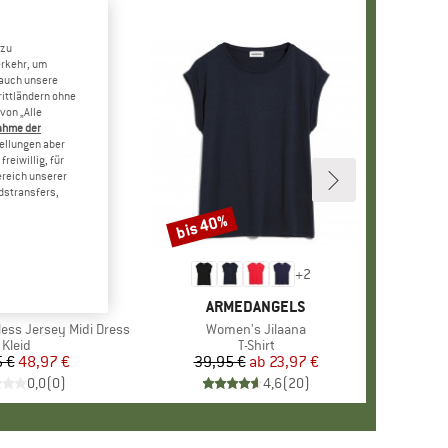
 zu
erkehr, um
 auch unsere
rittländern ohne
von „Alle
ahme der
tellungen aber
reiwillig, für
ereich unserer
dstransfers,
bis 40%
Rabatt
+
2
KE
EDANGELS
MARKE
ARMEDANGELS
ess Jersey Midi Dress
Artikel
Women's Jilaana
Produktgruppe
Kleid
Produktgruppe
T-Shirt
 €
Preis
reduzierter Preis
48,97 €
39,95 €
ab
Preis
reduzierter Preis
23,97 €
0,0
(
0
)
4,6
(
20
)