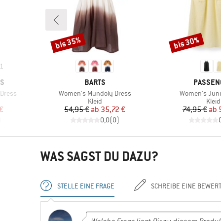
bis 35%
bis 30%
Rabatt
Rabatt
1
MARKE
MARKE
S
BARTS
PASSEN
Artikel
Artikel
 Dress
Women's Mundoly Dress
Women's Juni
uppe
Produktgruppe
Prod
Kleid
Kleid
rter Preis
Preis
reduzierter Preis
Pr
re
 €
54,95 €
ab
35,72 €
74,95 €
ab
)
0,0
(
0
)
WAS SAGST DU DAZU?
STELLE EINE FRAGE
SCHREIBE EINE BEWER