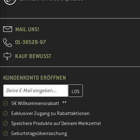
MAIL UNS!
01-38528-97
KAUF BEWUSST
KUNDENKONTO ERÖFFNEN
Gib hier deine E-Mail-Adresse ein und erstelle im nächsten Schri
E-Mail-Adresse
5€ Willkommensrabatt **
Exklusiver Zugang zu Rabattaktionen
Speichere Produkte auf Deinem Merkzettel
Geburtstagsüberraschung