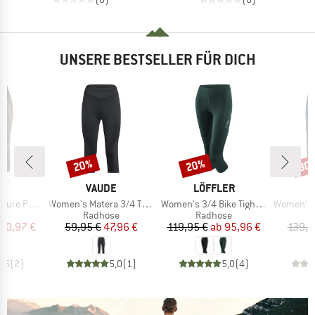
UNSERE BESTSELLER FÜR DICH
20%
20%
30
Rabatt
Rabatt
Raba
E
MARKE
MARKE
O
VAUDE
LÖFFLER
Artikel
Artikel
Artikel
Pants 3/4
Women's Matera 3/4 Tights
Women's 3/4 Bike Tights Tour II
Women's Ya
tgruppe
Produktgruppe
Produktgruppe
P
se
Radhose
Radhose
R
eis
duzierter Preis
Preis
reduzierter Preis
Preis
reduzierter Preis
90,97 €
59,95 €
47,96 €
119,95 €
ab
95,96 €
139,9
4,5
(
2
)
5,0
(
1
)
5,0
(
4
)