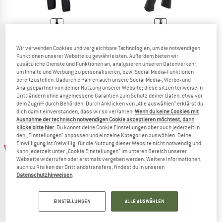
SCOTT
NORTHWAVE
Wir verwenden Cookies und vergleichbare Technologien, um die notwendigen
Knickers Endurance +
Active Bibknicker
Funktionen unserer Website zu gewährleisten. Außerdem bieten wir
Radhose
Radhose
zusätzliche Dienste und Funktionen an, analysieren unseren Datenverkehr,
89,95 €
46,77 €
76,95 €
69,26 €
um Inhalte und Werbung zu personalisieren, bzw. Social Media-Funktionen
bereitzustellen. Dadurch erfahren auch unsere Social Media-, Werbe- und
5,0
(1)
(0)
Analysepartner von deiner Nutzung unserer Website; diese sitzen teilweise in
Drittländern ohne angemessene Garantien zum Schutz deiner Daten, etwa vor
dem Zugriff durch Behörden. Durch Anklicken von „Alle auswählen“ erklärst du
dich damit einverstanden, dass wir so verfahren.
Wenn du keine Cookies mit
Ausnahme der technisch notwendigen Cookie akzeptieren möchtest, dann
klicke bitte hier
. Du kannst deine Cookie Einstellungen aber auch jederzeit in
den „Einstellungen“ anpassen und einzelne Kategorien auswählen. Deine
bis 30%
Einwilligung ist freiwillig, für die Nutzung dieser Website nicht notwendig und
29%
kann jederzeit unter „Cookie Einstellungen“ im unteren Bereich unserer
Webseite widerrufen oder erstmals vergeben werden. Weitere Informationen,
auch zu Risiken der Drittlandstransfers, findest du in unseren
Datenschutzhinweisen
.
EINSTELLUNGEN
ALLE AUSWÄHLEN
ENDURA
LÖFFLER