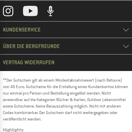
KUNDENSERVICE
ÜBER DIE BERGFREUNDE
VERTRAG WIDERRUFEN
**Der Gutschein gilt ab einem Mindestabnahmewert (nach Retoure)
von 40 Euro. Gutscheine für die Erstellung eines Kundenkontos können
nur einmal pro Person und Bestellung eingelöst werden. Nicht
anwendbar auf die Kategorien Bücher & Karten, Outdoor Lebensmittel
sowie Gutscheine. Keine Barauszahlung möglich. Nicht mit anderen
Codes kombinierbar. Der Gutschein darf nicht weitergegeben oder
veröffentlicht werden.
Highlights