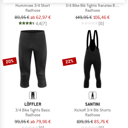
Hummvee 3/4 Short
3/4 Bike Bib Tights Transtex Basic Gel
Radhose
Radhose
89,95 €
ab 62,97 €
149,95 €
106,46 €
4,4
(7)
(0)
20%
22%
LÖFFLER
SANTINI
3/4 Bike Tights Basic
Kickoff 3/4 Bib Shorts
Radhose
Radhose
99,95 €
ab 79,96 €
109,95 €
85,76 €
(0)
(0)