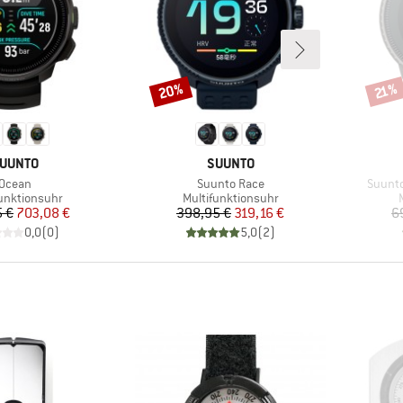
20%
Rabatt
Rabat
21%
ARKE
MARKE
UUNTO
SUUNTO
Artikel
Artikel
Artikel
Ocean
Suunto Race
Suunto
ktgruppe
Produktgruppe
funktionsuhr
Multifunktionsuhr
Preis
reduzierter Preis
Preis
reduzierter Preis
 €
703,08 €
398,95 €
319,16 €
6
0,0
(
0
)
5,0
(
2
)