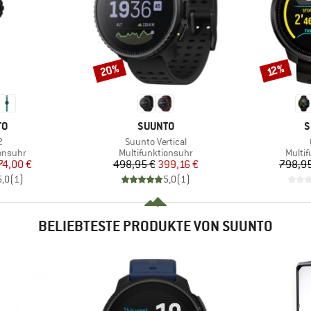
20%
Rabatt
Rabatt
12%
E
MARKE
M
TO
SUUNTO
S
Artikel
2
Suunto Vertical
ppe
Produktgruppe
Produ
onsuhr
Multifunktionsuhr
Multi
eis
duzierter Preis
Preis
reduzierter Preis
74,00 €
498,95 €
399,16 €
798,95
5,0
(
1
)
5,0
(
1
)
BELIEBTESTE PRODUKTE VON SUUNTO