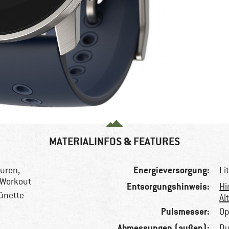
MATERIALINFOS & FEATURES
Energieversorgung:
uren,
Li
, Workout
Entsorgungshinweis:
Hi
Lünette
Al
Pulsmesser:
Op
Abmessungen (außen):
Du