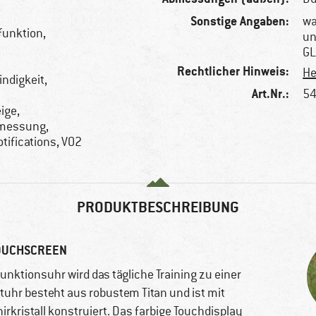
Sonstige Angaben:
wa
mfunktion,
un
,
GL
Rechtlicher Hinweis:
He
ndigkeit,
Art.Nr.:
54
ige,
messung,
otifications, VO2
PRODUKTBESCHREIBUNG
OUCHSCREEN
unktionsuhr wird das tägliche Training zu einer
tuhr besteht aus robustem Titan und ist mit
rkristall konstruiert. Das farbige Touchdisplay