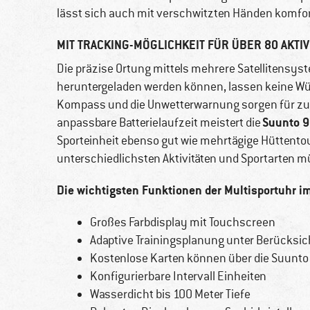
lässt sich auch mit verschwitzten Händen komfor
MIT TRACKING-MÖGLICHKEIT FÜR ÜBER 80 AKTI
Die präzise Ortung mittels mehrere Satellitensyst
heruntergeladen werden können, lassen keine W
Kompass und die Unwetterwarnung sorgen für zusä
Suunto 9
anpassbare Batterielaufzeit meistert die
Sporteinheit ebenso gut wie mehrtägige Hüttentou
unterschiedlichsten Aktivitäten und Sportarten m
Die wichtigsten Funktionen der Multisportuhr im
Großes Farbdisplay mit Touchscreen
Adaptive Trainingsplanung unter Berücksich
Kostenlose Karten können über die Suunto 
Konfigurierbare Intervall Einheiten
Wasserdicht bis 100 Meter Tiefe