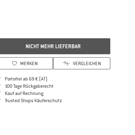
NICHT MEHR LIEFERBAR
MERKEN
VERGLEICHEN
Finde mehr Informationen zu den Versandkos
Portofrei ab 69 € (AT)
Gehe hier zu den Rückgabe-Richtlinien Öf
100 Tage Rückgaberecht
Finde die Zahlungs-Infos hier! Öffnet sich in 
Kauf auf Rechnung
Finde alle Infos hier!
Trusted Shops Käuferschutz