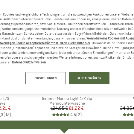
n Cookies und vergleichbare Technologien, um die notwendigen Funktionen unserer Website
n. Außerdem bieten wir zusätzliche Dienste und Funktionen an, analysieren unseren Datenv
Werbung zu personalisieren, bzw. Social Media-Funktionen bereitzustellen. Dadurch erfahren
, Werbe- und Analysepartner von deiner Nutzung unserer Website; diese sitzen teilweise in D
Garantien zum Schutz deiner Daten, etwa vor dem Zugriff durch Behörden. Durch Anklicken 
rklärst du dich damit einverstanden, dass wir so verfahren.
Wenn du keine Cookies mit Ausn
twendigen Cookie akzeptieren möchtest, dann klicke bitte hier
. Du kannst deine Cookie Eins
t in den „Einstellungen“ anpassen und einzelne Kategorien auswählen. Deine Einwilligung ist f
dieser Website nicht notwendig und kann jederzeit unter „Cookie Einstellungen“ im unteren B
errufen oder erstmals vergeben werden. Weitere Informationen, auch zu Risiken der Drittlan
n unseren
Datenschutzhinweisen
.
bis 40%
35%
Rabatt
Rabatt
EINSTELLUNGEN
ALLE AUSWÄHLEN
ÄVEN
MARKE
LUNDHAGS
MAR
MAIE
l L/S
Artikel
Gimmer Merino Light 1/2 Zip
gruppe
eve
Produktgruppe
Merinounterwäsche
eis
duzierter Preis
2,21 €
124,95 €
Preis
reduzierter Preis
81,22 €
34,95 
,3
(
17
)
4,5
(
2
)