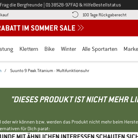
Ruf uns an unter
Frag die Bergfreunde
|
01-38528-97
FAQ & Hilfe
Bestellstatus
Finde die Zahlungs-Infos hier! Öffnet sich in einer Infobox
Gehe h
kauf
100 Tage Rückgaberecht
stung
Klettern
Bike
Winter
Alle Sportarten
Mark
n
/
Suunto 9 Peak Titanium - Multifunktionsuhr
"DIESES PRODUKT IST NICHT MEHR L
ll oder wir können bzw. werden das Produkt nicht mehr beim Herste
rnativen für Dich parat:
NDE MIT ÄHNLICHEN INTERESSEN SCHAUTEN SIC