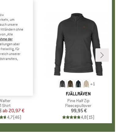
 zu
erkehr, um
 auch unsere
rittländern ohne
von „Alle
ahme der
tellungen aber
reiwillig, für
ereich unserer
dstransfers,
+
7
+
1
KE
R SPORTS
MARKE
FJÄLLRÄVEN
Artikel
Walter
Artikel
Pine Half Zip
Produktgruppe
T-Shirt
Produktgruppe
Fleecepullover
€
ab
Preis
reduzierter Preis
20,97 €
99,95 €
Preis
4,7
(
46
)
4,8
(
15
)