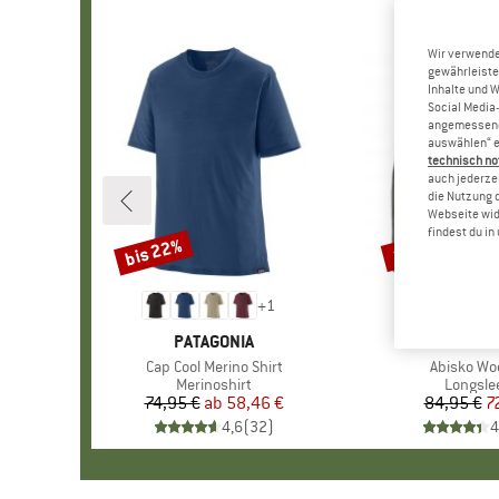
Wir verwende
gewährleiste
Inhalte und 
Social Media-
angemessene 
auswählen“ e
technisch no
auch jederzei
die Nutzung 
Webseite wid
findest du i
bis 22%
15%
Rabatt
Rabatt
+
1
MARKE
PATAGONIA
MARKE
FJÄLLR
Artikel
Cap Cool Merino Shirt
Artikel
Abisko Woo
Produktgruppe
Merinoshirt
Produkt
Longsle
74,95 €
ab
Preis
reduzierter Preis
58,46 €
84,95 €
Pr
re
7
4,6
(
32
)
4