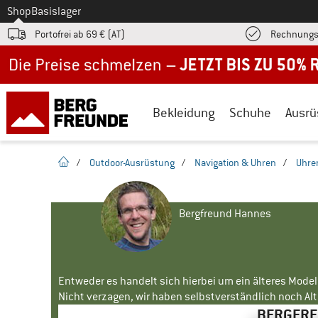
Zum
Shop
Basislager
Portofrei ab 69 € (AT)
Rechnungs
Jetzt bis zu 50% Rabatt im Sommer Sale
Bekleidung
Schuhe
Ausrü
Startseite
/
Outdoor-Ausrüstung
/
Navigation & Uhren
/
Uhre
Bergfreund Hannes
Entweder es handelt sich hierbei um ein älteres Mode
Nicht verzagen, wir haben selbstverständlich noch Alte
BERGFREU