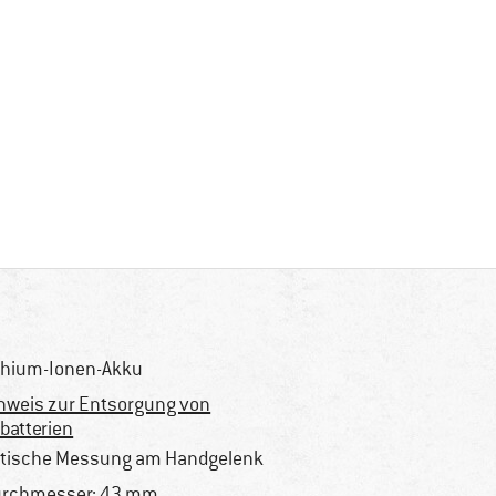
thium-Ionen-Akku
nweis zur Entsorgung von
tbatterien
tische Messung am Handgelenk
rchmesser: 43 mm