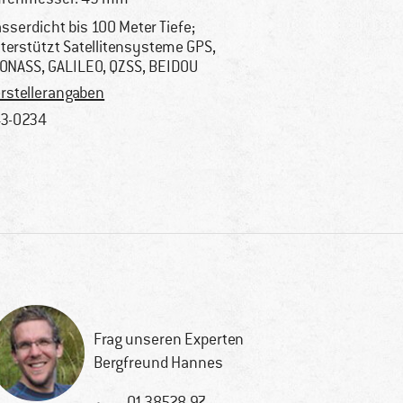
sserdicht bis 100 Meter Tiefe;
terstützt Satellitensysteme GPS,
ONASS, GALILEO, QZSS, BEIDOU
rstellerangaben
3-0234
Frag unseren Experten
Bergfreund Hannes
01-38528-97