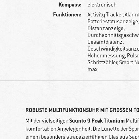
Kompass:
elektronisch
Funktionen:
Activity-Tracker, Alar
Batteriestatusanzeige
Distanzanzeige,
Durchschnittsgeschwi
Gesamtdistanz,
Geschwindigkeitsanze
Höhenmessung, Puls
Schrittzähler, Smart-N
max
ROBUSTE MULTIFUNKTIONSUHR MIT GROSSEM T
Suunto 9 Peak Titanium
Mit der vielseitigen
Multif
komfortablen Angelegenheit. Die Lünette der Spor
einem besonders strapazierfähigen Glas aus Saphi