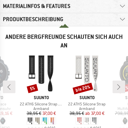
MATERIALINFOS & FEATURES
PRODUKTBESCHREIBUNG
ANDERE BERGFREUNDE SCHAUTEN SICH AUCH
AN
bis 20%
Rabatt
Rabatt
Raba
12
5%
E
MARKE
MARKE
M
TO
SUUNTO
SUUNTO
S
Artikel
Artikel
Race
22 ATH6 Silicone Strap UTMB WS
22 ATH5 Silicone Strap
ppe
Produktgruppe
Produktgruppe
Produ
onsuhr
Armband
Armband
Multi
eis
duzierter Preis
Preis
reduzierter Preis
Preis
reduzierter Preis
19,16 €
38,95 €
37,00 €
38,95 €
ab
37,00 €
798,95