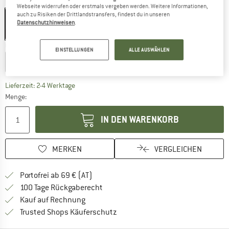
Farbe:
Black
Webseite widerrufen oder erstmals vergeben werden. Weitere Informationen,
auch zu Risiken der Drittlandstransfers, findest du in unseren
Black
Datenschutzhinweisen
.
5%
Größe wählen:
EINSTELLUNGEN
ALLE AUSWÄHLEN
Size L - 96-160 cm
Size M - 70-110 cm
Size S - 56-82 cm
Der Link öffnet sich in einer Infobox und beinhaltet
Lieferzeit: 2-4 Werktage
Menge:
IN DEN WARENKORB
MERKEN
VERGLEICHEN
Finde mehr Informationen zu den Versand
Portofrei ab 69 € (AT)
Gehe hier zu den Rückgabe-Richtlinie
100 Tage Rückgaberecht
Finde die Zahlungs-Infos hier! Öffnet sich 
Kauf auf Rechnung
Finde alle Infos hier!
Trusted Shops Käuferschutz