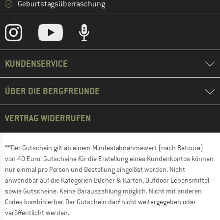
Geburtstagsüberraschung
KUNDENSERVICE
ÜBER DIE BERGFREUNDE
VERTRAG WIDERRUFEN
**Der Gutschein gilt ab einem Mindestabnahmewert (nach Retoure)
von 40 Euro. Gutscheine für die Erstellung eines Kundenkontos können
nur einmal pro Person und Bestellung eingelöst werden. Nicht
anwendbar auf die Kategorien Bücher & Karten, Outdoor Lebensmittel
sowie Gutscheine. Keine Barauszahlung möglich. Nicht mit anderen
Codes kombinierbar. Der Gutschein darf nicht weitergegeben oder
veröffentlicht werden.