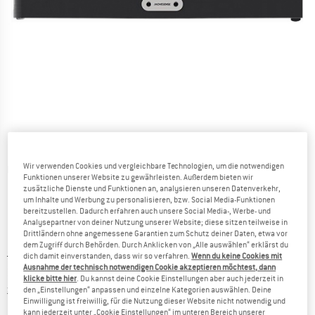
Wir verwenden Cookies und vergleichbare Technologien, um die notwendigen
Detailansichten
Funktionen unserer Website zu gewährleisten. Außerdem bieten wir
zusätzliche Dienste und Funktionen an, analysieren unseren Datenverkehr,
um Inhalte und Werbung zu personalisieren, bzw. Social Media-Funktionen
bereitzustellen. Dadurch erfahren auch unsere Social Media-, Werbe- und
Analysepartner von deiner Nutzung unserer Website; diese sitzen teilweise in
Drittländern ohne angemessene Garantien zum Schutz deiner Daten, etwa vor
dem Zugriff durch Behörden. Durch Anklicken von „Alle auswählen“ erklärst du
Ursprünglicher Preis :
Preis:
38,95
€
dich damit einverstanden, dass wir so verfahren.
Wenn du keine Cookies mit
Ausnahme der technisch notwendigen Cookie akzeptieren möchtest, dann
37,00
€
inkl. MwSt.
klicke bitte hier
. Du kannst deine Cookie Einstellungen aber auch jederzeit in
Informationen zu den Versandkosten. Öffnet sich in ei
zzgl. Versandkosten
den „Einstellungen“ anpassen und einzelne Kategorien auswählen. Deine
Einwilligung ist freiwillig, für die Nutzung dieser Website nicht notwendig und
kann jederzeit unter „Cookie Einstellungen“ im unteren Bereich unserer