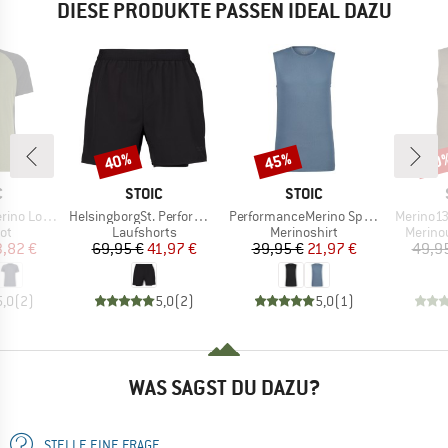
DIESE PRODUKTE PASSEN IDEAL DAZU
40%
45%
50
Rabatt
Rabatt
Raba
KE
MARKE
MARKE
C
STOIC
STOIC
Artikel
Artikel
Artikel
nSt. MTB S/S
HelsingborgSt. Performance 2in1 Shorts II
PerformanceMerino SpikenSt. Tank
Merino13
tgruppe
Produktgruppe
Produktgruppe
Produk
ot
Laufshorts
Merinoshirt
Merino
eis
duzierter Preis
Preis
reduzierter Preis
Preis
reduzierter Preis
3,82 €
69,95 €
41,97 €
39,95 €
21,97 €
49,9
5,0
(
2
)
5,0
(
2
)
5,0
(
1
)
WAS SAGST DU DAZU?
STELLE EINE FRAGE