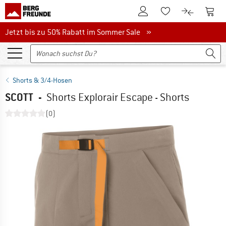
Zum Kundenkonto
Zum 
Zum Merkzettel.
Zum Produk
Jetzt bis zu 50% Rabatt im Sommer Sale
Jetzt bis zu 50% Rabatt im Sommer Sale »
Shorts & 3/4-Hosen
SCOTT
-
Shorts Explorair Escape - Shorts
(0)