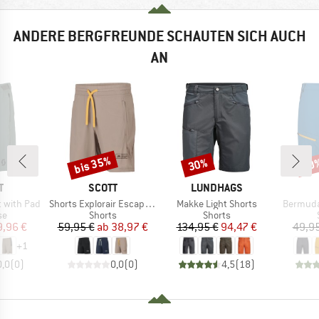
ANDERE BERGFREUNDE SCHAUTEN SICH AUCH
AN
bis 35%
30%
30
Rabatt
Rabatt
Raba
E
MARKE
MARKE
T
SCOTT
LUNDHAGS
Artikel
Artikel
Artikel
t with Pad
Shorts Explorair Escape Lt
Makke Light Shorts
Bermuda 
tgruppe
Produktgruppe
Produktgruppe
se
Shorts
Shorts
eis
duzierter Preis
Preis
reduzierter Preis
Preis
reduzierter Preis
9,96 €
59,95 €
ab
38,97 €
134,95 €
94,47 €
49,95
+
1
0,0
(
0
)
0,0
(
0
)
4,5
(
18
)