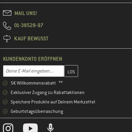
MAIL UNS!
01-38528-97
KAUF BEWUSST
KUNDENKONTO ERÖFFNEN
Gib hier deine E-Mail-Adresse ein und erstelle im nächsten Schri
E-Mail-Adresse
5€ Willkommensrabatt **
Exklusiver Zugang zu Rabattaktionen
Speichere Produkte auf Deinem Merkzettel
Geburtstagsüberraschung