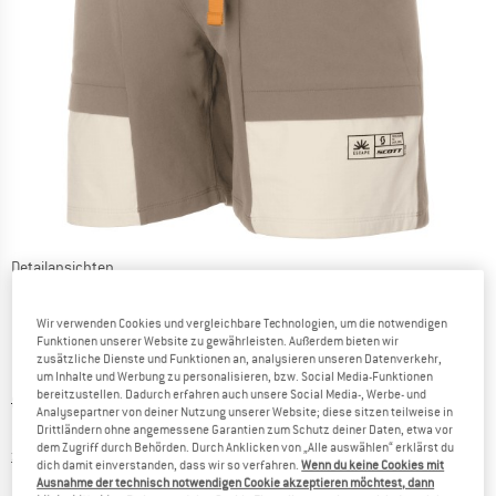
Detailansichten
Wir verwenden Cookies und vergleichbare Technologien, um die notwendigen
Funktionen unserer Website zu gewährleisten. Außerdem bieten wir
zusätzliche Dienste und Funktionen an, analysieren unseren Datenverkehr,
um Inhalte und Werbung zu personalisieren, bzw. Social Media-Funktionen
bereitzustellen. Dadurch erfahren auch unsere Social Media-, Werbe- und
Ursprünglicher Preis :
Preis:
89,95
€
Analysepartner von deiner Nutzung unserer Website; diese sitzen teilweise in
53,97
€
inkl. MwSt.
Drittländern ohne angemessene Garantien zum Schutz deiner Daten, etwa vor
dem Zugriff durch Behörden. Durch Anklicken von „Alle auswählen“ erklärst du
Informationen zu den Versandkosten. Öffnet sich in ei
zzgl. Versandkosten
dich damit einverstanden, dass wir so verfahren.
Wenn du keine Cookies mit
Ausnahme der technisch notwendigen Cookie akzeptieren möchtest, dann