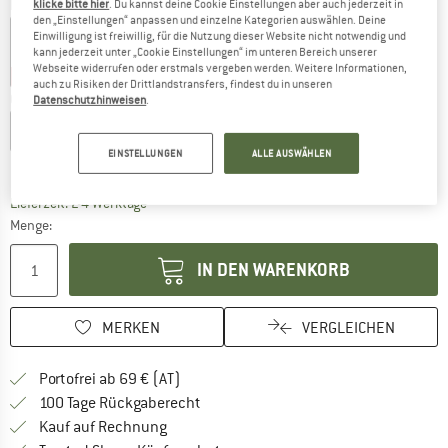
Farbe:
Toast Beige / Cotton White
klicke bitte hier
. Du kannst deine Cookie Einstellungen aber auch jederzeit in
den „Einstellungen“ anpassen und einzelne Kategorien auswählen. Deine
Einwilligung ist freiwillig, für die Nutzung dieser Website nicht notwendig und
kann jederzeit unter „Cookie Einstellungen“ im unteren Bereich unserer
Webseite widerrufen oder erstmals vergeben werden. Weitere Informationen,
30%
35%
40%
auch zu Risiken der Drittlandstransfers, findest du in unseren
Größe wählen:
Datenschutzhinweisen
.
S
M
L
XL
XXL
EINSTELLUNGEN
ALLE AUSWÄHLEN
Größentabelle
Der Link öffnet sich in einer Infobox und beinhaltet
Lieferzeit: 2-4 Werktage
Menge:
IN DEN WARENKORB
MERKEN
VERGLEICHEN
Finde mehr Informationen zu den Versand
Portofrei ab 69 € (AT)
Gehe hier zu den Rückgabe-Richtlinie
100 Tage Rückgaberecht
Finde die Zahlungs-Infos hier! Öffnet sich 
Kauf auf Rechnung