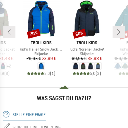
bis
70%
60%
Rabatt
Rabatt
Raba
MARKE
MARKE
IDS
TROLLKIDS
TROLLKIDS
Artikel
Artikel
Artik
ord Jacket
Kid's Hafjell Snow Jacket XT
Kid's Norefjell Jacket
Kid's
gruppe
Produktgruppe
Produktgruppe
Pr
cke
Skijacke
Skijacke
Wi
eis
duzierter Preis
Preis
reduzierter Preis
Preis
reduzierter Preis
31,48 €
79,95 €
23,99 €
89,95 €
35,98 €
169,95
+
2
4,9
(
8
)
5,0
(
1
)
5,0
(
3
)
WAS SAGST DU DAZU?
STELLE EINE FRAGE
SCHREIBE EINE BEWERTUNG