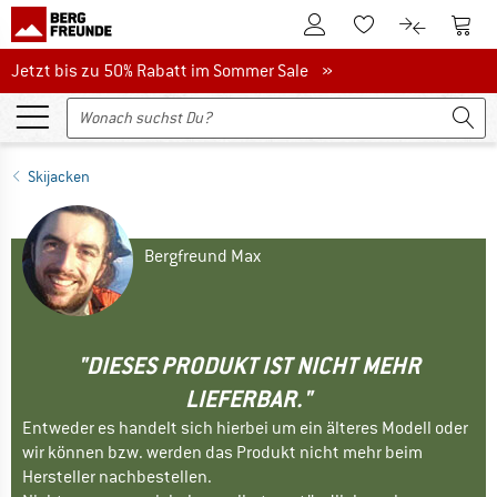
Zum Kundenkonto
Zum 
Zum Merkzettel.
Zum Produk
Jetzt bis zu 50% Rabatt im Sommer Sale
Jetzt bis zu 50% Rabatt im Sommer Sale »
Skijacken
Bergfreund Max
"DIESES PRODUKT IST NICHT MEHR
LIEFERBAR."
Entweder es handelt sich hierbei um ein älteres Modell oder
wir können bzw. werden das Produkt nicht mehr beim
Hersteller nachbestellen.