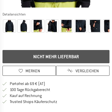
Detailansichten
NICHT MEHR LIEFERBAR
MERKEN
VERGLEICHEN
Finde mehr Informationen zu den Versand
Portofrei ab 69 € (AT)
Gehe hier zu den Rückgabe-Richtlinie
100 Tage Rückgaberecht
Finde die Zahlungs-Infos hier! Öffnet sich 
Kauf auf Rechnung
Finde alle Infos hier!
Trusted Shops Käuferschutz