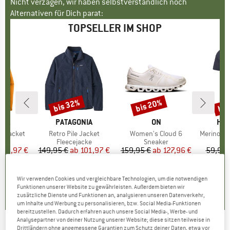
Nicht verzagen, wir haben selbstverständlich noch
Alternativen für Dich parat:
TOPSELLER IM SHOP
bis 32%
bis 20%
bis
Rabatt
Rabatt
Raba
NIA
MARKE
PATAGONIA
MARKE
ON
MA
HEB
3L Jacket
Artikel
Retro Pile Jacket
Artikel
Women's Cloud 6
Artikel
MerinoMix150 Pi
gruppe
cke
Produktgruppe
Fleecejacke
Produktgruppe
Sneaker
Pr
Me
eis
duzierter Preis
139,97 €
149,95 €
ab
Preis
reduzierter Preis
101,97 €
159,95 €
ab
Preis
reduzierter Preis
127,96 €
59,95 
+
8
+
1
+
9
,7
(
79
)
4,6
(
71
)
4,7
(
48
)
Wir verwenden Cookies und vergleichbare Technologien, um die notwendigen
Funktionen unserer Website zu gewährleisten. Außerdem bieten wir
zusätzliche Dienste und Funktionen an, analysieren unseren Datenverkehr,
um Inhalte und Werbung zu personalisieren, bzw. Social Media-Funktionen
bereitzustellen. Dadurch erfahren auch unsere Social Media-, Werbe- und
Analysepartner von deiner Nutzung unserer Website; diese sitzen teilweise in
Drittländern ohne angemessene Garantien zum Schutz deiner Daten, etwa vor