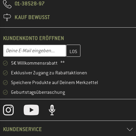
01-38528-97
KAUF BEWUSST
KUNDENKONTO ERÖFFNEN
Gib hier deine E-Mail-Adresse ein und erstelle im nächsten Schri
E-Mail-Adresse
5€ Willkommensrabatt **
Exklusiver Zugang zu Rabattaktionen
Speichere Produkte auf Deinem Merkzettel
Geburtstagsüberraschung
KUNDENSERVICE