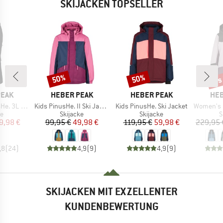
SKIJACKEN TOPSELLER
bis
50%
50%
Rabatt
Rabatt
Raba
MARKE
MARKE
MA
PEAK
HEBER PEAK
HEBER PEAK
HEB
Artikel
Artikel
Artikel
 Ski Pants
Kids PinusHe. II Ski Jacket
Kids PinusHe. Ski Jacket
Women's Pinus
ktgruppe
Produktgruppe
Produktgruppe
P
se
Skijacke
Skijacke
S
eis
duzierter Preis
Preis
reduzierter Preis
Preis
reduzierter Preis
9,98 €
99,95 €
49,98 €
119,95 €
59,98 €
229,95 
,8
(
24
)
4,9
(
9
)
4,9
(
9
)
SKIJACKEN MIT EXZELLENTER
KUNDENBEWERTUNG