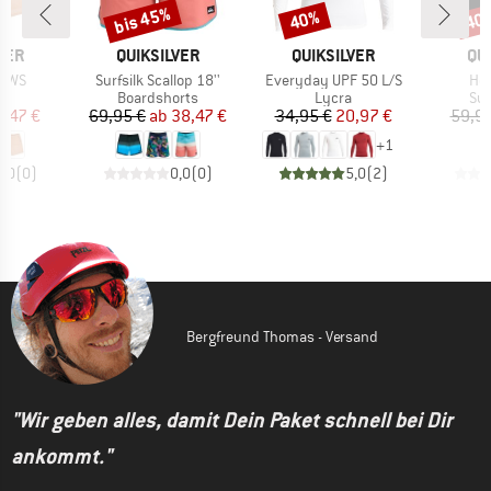
bis 45%
40%
40
Rabatt
Rabatt
Raba
MARKE
MARKE
MA
VER
QUIKSILVER
QUIKSILVER
QU
Artikel
Artikel
Arti
d WS
Surfsilk Scallop 18''
Everyday UPF 50 L/S
Hoo
ktgruppe
Produktgruppe
Produktgruppe
Pro
s
Boardshorts
Lycra
Sur
eis
duzierter Preis
Preis
reduzierter Preis
Preis
reduzierter Preis
8,47 €
69,95 €
ab
38,47 €
34,95 €
20,97 €
59,95
+
1
0,0
(
0
)
0,0
(
0
)
5,0
(
2
)
Bergfreund Thomas - Versand
"Wir geben alles, damit Dein Paket schnell bei Dir
ankommt."