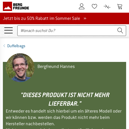
Zum Kundenkonto
Zum 
Zum Merkzettel.
Zum Produk
Jetzt bis zu 50% Rabatt im Sommer Sale
Jetzt bis zu 50% Rabatt im Sommer Sale »
Duffelbags
Bergfreund Hannes
"DIESES PRODUKT IST NICHT MEHR
LIEFERBAR."
Entweder es handelt sich hierbei um ein älteres Modell oder
wir können bzw. werden das Produkt nicht mehr beim
Hersteller nachbestellen.