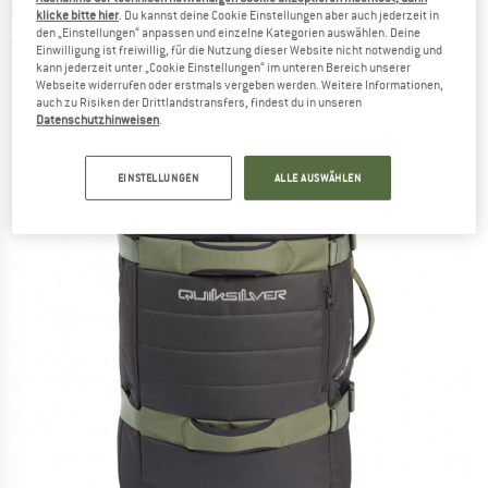
QUIKSILVER
-
Reach - Reisetasche
klicke bitte hier
. Du kannst deine Cookie Einstellungen aber auch jederzeit in
den „Einstellungen“ anpassen und einzelne Kategorien auswählen. Deine
(0)
Einwilligung ist freiwillig, für die Nutzung dieser Website nicht notwendig und
kann jederzeit unter „Cookie Einstellungen“ im unteren Bereich unserer
Webseite widerrufen oder erstmals vergeben werden. Weitere Informationen,
auch zu Risiken der Drittlandstransfers, findest du in unseren
Datenschutzhinweisen
.
EINSTELLUNGEN
ALLE AUSWÄHLEN