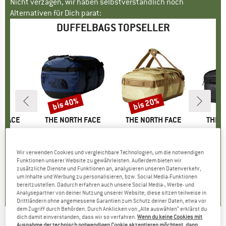
Nicht verzagen, wir haben selbstverständlich noch
Alternativen für Dich parat:
DUFFELBAGS TOPSELLER
bis 40%
bis 20%
Rabatt
Rabatt
 FACE
MARKE
THE NORTH FACE
MARKE
THE NORTH FACE
MARK
THE 
9 Roller
Artikel
Base Camp Duffel Recycled Small
Artikel
Base Camp Voyager Duffel 42L
Artikel
Base Camp Vo
gruppe
sche
Produktgruppe
Reisetasche
Produktgruppe
Reisetasche
Pr
Rei
eis
duzierter Preis
46,46 €
144,95 €
ab
Preis
reduzierter Preis
86,97 €
139,95 €
ab
Preis
reduzierter Preis
111,96 €
1
Wir verwenden Cookies und vergleichbare Technologien, um die notwendigen
+
14
+
5
Funktionen unserer Website zu gewährleisten. Außerdem bieten wir
zusätzliche Dienste und Funktionen an, analysieren unseren Datenverkehr,
5,0
(
2
)
4,9
(
10
)
5,0
(
1
)
um Inhalte und Werbung zu personalisieren, bzw. Social Media-Funktionen
bereitzustellen. Dadurch erfahren auch unsere Social Media-, Werbe- und
Analysepartner von deiner Nutzung unserer Website; diese sitzen teilweise in
Drittländern ohne angemessene Garantien zum Schutz deiner Daten, etwa vor
dem Zugriff durch Behörden. Durch Anklicken von „Alle auswählen“ erklärst du
dich damit einverstanden, dass wir so verfahren.
Wenn du keine Cookies mit
Ausnahme der technisch notwendigen Cookie akzeptieren möchtest, dann