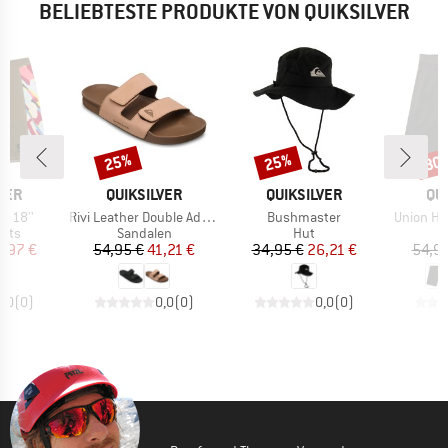
BELIEBTESTE PRODUKTE VON QUIKSILVER
25%
25%
30
Rabatt
Rabatt
Raba
MARKE
MARKE
MA
VER
QUIKSILVER
QUIKSILVER
QU
Artikel
Artikel
Artikel
ch 18''
Rivi Leather Double Adjust
Bushmaster
Union He
gruppe
Produktgruppe
Produktgruppe
orts
Sandalen
Hut
eis
duzierter Preis
Preis
reduzierter Preis
Preis
reduzierter Preis
1,97 €
54,95 €
41,21 €
34,95 €
26,21 €
54,95
0,0
(
0
)
0,0
(
0
)
0,0
(
0
)