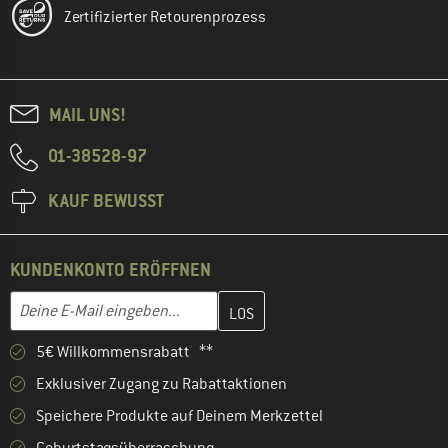
Zertifizierter Retourenprozess
MAIL UNS!
01-38528-97
KAUF BEWUSST
KUNDENKONTO ERÖFFNEN
Gib hier deine E-Mail-Adresse ein und erstelle im nächsten Schri
E-Mail-Adresse
5€ Willkommensrabatt **
Exklusiver Zugang zu Rabattaktionen
Speichere Produkte auf Deinem Merkzettel