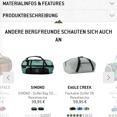
MATERIALINFOS & FEATURES
PRODUKTBESCHREIBUNG
ANDERE BERGFREUNDE SCHAUTEN SICH AUCH
AN
MARKE
MARKE
 FACE
SIMOND
EAGLE CREEK
Artikel
Artikel
Artik
Extra Large
SIMOND - Duffel Bag 500 30-40
Packable Duffel 38
Kid'
gruppe
Produktgruppe
Produktgruppe
Pro
sche
Reisetasche
Reisetasche
Rei
eis
Preis
Preis
5 €
39,95 €
59,95 €
5,0
(
3
)
0,0
(
0
)
5,0
(
1
)