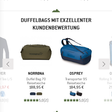
DUFFELBAGS MIT EXZELLENTER
KUNDENBEWERTUNG
MARKE
MARKE
M
VER
NORRØNA
OSPREY
O
Artikel
Artikel
Artikel
 Tee L/S
Duffel Bag 70
Transporter 95
Rolling 
uktgruppe
Produktgruppe
Produktgruppe
Pro
a
Reisetasche
Reisetasche
Rei
eis
duzierter Preis
Preis
Preis
3,97 €
188,95 €
184,95 €
2
0,0
(
0
)
5,0
(
2
)
5,0
(
2
)