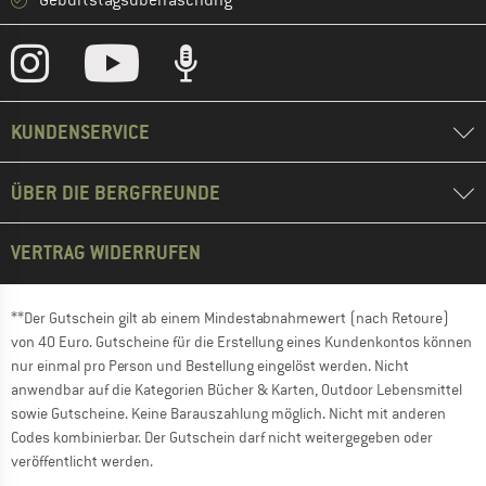
Geburtstagsüberraschung
KUNDENSERVICE
ÜBER DIE BERGFREUNDE
VERTRAG WIDERRUFEN
**Der Gutschein gilt ab einem Mindestabnahmewert (nach Retoure)
von 40 Euro. Gutscheine für die Erstellung eines Kundenkontos können
nur einmal pro Person und Bestellung eingelöst werden. Nicht
anwendbar auf die Kategorien Bücher & Karten, Outdoor Lebensmittel
sowie Gutscheine. Keine Barauszahlung möglich. Nicht mit anderen
Codes kombinierbar. Der Gutschein darf nicht weitergegeben oder
veröffentlicht werden.