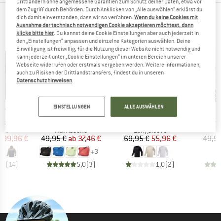
Drittländern ohne angemessene Garantien zum Schutz deiner Daten, etwa vor
dem Zugriff durch Behörden. Durch Anklicken von „Alle auswählen“ erklärst du
dich damit einverstanden, dass wir so verfahren.
Wenn du keine Cookies mit
UNSERE BESTSELLER FÜR DICH
Ausnahme der technisch notwendigen Cookie akzeptieren möchtest, dann
klicke bitte hier
. Du kannst deine Cookie Einstellungen aber auch jederzeit in
den „Einstellungen“ anpassen und einzelne Kategorien auswählen. Deine
Einwilligung ist freiwillig, für die Nutzung dieser Website nicht notwendig und
kann jederzeit unter „Cookie Einstellungen“ im unteren Bereich unserer
Webseite widerrufen oder erstmals vergeben werden. Weitere Informationen,
auch zu Risiken der Drittlandstransfers, findest du in unseren
Datenschutzhinweisen
.
bis 25%
20%
30
Rabatt
Rabatt
Raba
EINSTELLUNGEN
ALLE AUSWÄHLEN
MARKE
MARKE
MA
RYX
ARC'TERYX
ARC'TERYX
AR
Artikel
Artikel
Artik
ket
Mantis 2
Kragg SL Cotton L/S
Bir
gruppe
Produktgruppe
Produktgruppe
cke
Hüfttasche
Longsleeve
eis
duzierter Preis
Preis
reduzierter Preis
Preis
reduzierter Preis
299,96 €
49,95 €
ab
37,46 €
69,95 €
55,96 €
49,95
+
3
,8
(
14
)
5,0
(
3
)
1,0
(
2
)