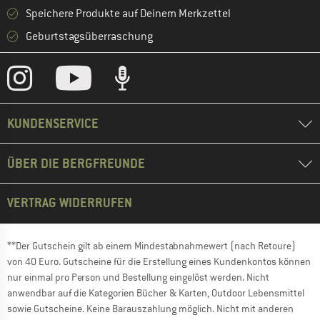
Speichere Produkte auf Deinem Merkzettel
Geburtstagsüberraschung
KUNDENSERVICE
ÜBER DIE BERGFREUNDE
VERTRAG WIDERRUFEN
**Der Gutschein gilt ab einem Mindestabnahmewert (nach Retoure)
von 40 Euro. Gutscheine für die Erstellung eines Kundenkontos können
nur einmal pro Person und Bestellung eingelöst werden. Nicht
anwendbar auf die Kategorien Bücher & Karten, Outdoor Lebensmittel
sowie Gutscheine. Keine Barauszahlung möglich. Nicht mit anderen