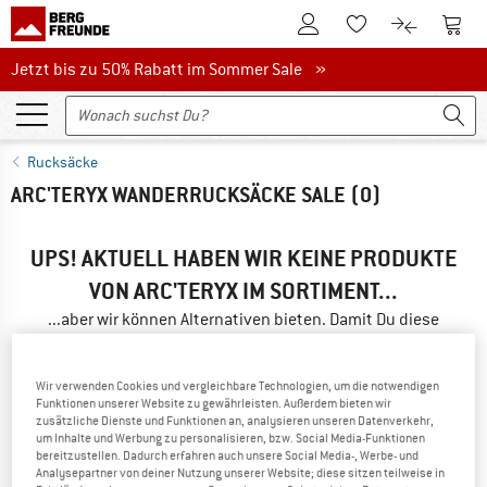
Zum Kundenkonto
Zum 
Zum Merkzettel.
Zum Produk
Jetzt bis zu 50% Rabatt im Sommer Sale
Jetzt bis zu 50% Rabatt im Sommer Sale »
Rucksäcke
ARC'TERYX WANDERRUCKSÄCKE SALE
(0)
UPS! AKTUELL HABEN WIR KEINE PRODUKTE
VON ARC'TERYX IM SORTIMENT...
...aber wir können Alternativen bieten. Damit Du diese
schnell findest, kannst Du eine der folgenden Möglichkeiten
nutzen:
Wir verwenden Cookies und vergleichbare Technologien, um die notwendigen
Funktionen unserer Website zu gewährleisten. Außerdem bieten wir
» Gehe zurück zur vorherigen Seite
und versuche es mit
zusätzliche Dienste und Funktionen an, analysieren unseren Datenverkehr,
weniger Filterwerten.
um Inhalte und Werbung zu personalisieren, bzw. Social Media-Funktionen
bereitzustellen. Dadurch erfahren auch unsere Social Media-, Werbe- und
Analysepartner von deiner Nutzung unserer Website; diese sitzen teilweise in