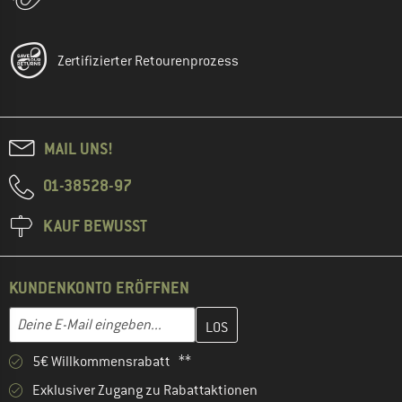
Zertifizierter Retourenprozess
MAIL UNS!
01-38528-97
KAUF BEWUSST
KUNDENKONTO ERÖFFNEN
Gib hier deine E-Mail-Adresse ein und erstelle im nächsten Schri
E-Mail-Adresse
5€ Willkommensrabatt **
Exklusiver Zugang zu Rabattaktionen