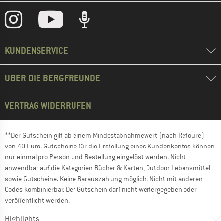
KUNDENSERVICE
ÜBER DIE BERGFREUNDE
VERTRAG WIDERRUFEN
**Der Gutschein gilt ab einem Mindestabnahmewert (nach Retoure)
von 40 Euro. Gutscheine für die Erstellung eines Kundenkontos können
nur einmal pro Person und Bestellung eingelöst werden. Nicht
anwendbar auf die Kategorien Bücher & Karten, Outdoor Lebensmittel
sowie Gutscheine. Keine Barauszahlung möglich. Nicht mit anderen
Codes kombinierbar. Der Gutschein darf nicht weitergegeben oder
veröffentlicht werden.
Highlights