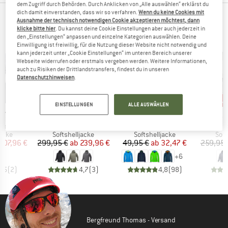
dem Zugriff durch Behörden. Durch Anklicken von „Alle auswählen“ erklärst du
dich damit einverstanden, dass wir so verfahren.
Wenn du keine Cookies mit
TOP PRODUKTE DEINER LIEBLINGSMARKEN
Ausnahme der technisch notwendigen Cookie akzeptieren möchtest, dann
klicke bitte hier
. Du kannst deine Cookie Einstellungen aber auch jederzeit in
den „Einstellungen“ anpassen und einzelne Kategorien auswählen. Deine
Einwilligung ist freiwillig, für die Nutzung dieser Website nicht notwendig und
kann jederzeit unter „Cookie Einstellungen“ im unteren Bereich unserer
Webseite widerrufen oder erstmals vergeben werden. Weitere Informationen,
auch zu Risiken der Drittlandstransfers, findest du in unseren
Datenschutzhinweisen
.
bis 20%
bis 35%
bis
Rabatt
Rabatt
Raba
EINSTELLUNGEN
ALLE AUSWÄHLEN
MARKE
MARKE
MA
RYX
ARC'TERYX
TROLLKIDS
AR
Artikel
Artikel
Artikel
ight Hoody
Gamma Hoody
Kid's Trollfjord Jacket
Gamma Ligh
ruppe
Produktgruppe
Produktgruppe
Pro
jacke
Softshelljacke
Softshelljacke
Soft
eis
duzierter Preis
Preis
reduzierter Preis
Preis
reduzierter Preis
207,96 €
299,95 €
ab
239,96 €
49,95 €
ab
32,47 €
259,95 
+
6
4,5
(
2
)
4,7
(
3
)
4,8
(
98
)
Bergfreund Thomas - Versand