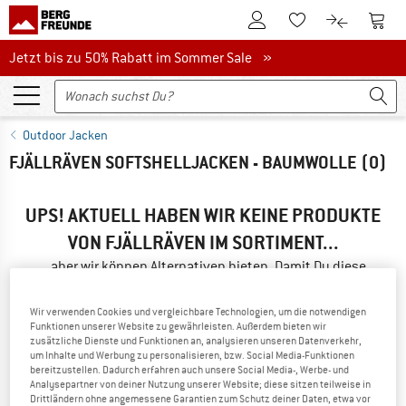
Zum Kundenkonto
Zum 
Zum Merkzettel.
Zum Produk
Jetzt bis zu 50% Rabatt im Sommer Sale
Jetzt bis zu 50% Rabatt im Sommer Sale »
Outdoor Jacken
FJÄLLRÄVEN SOFTSHELLJACKEN - BAUMWOLLE
(0)
UPS! AKTUELL HABEN WIR KEINE PRODUKTE
VON FJÄLLRÄVEN IM SORTIMENT...
...aber wir können Alternativen bieten. Damit Du diese
schnell findest, kannst Du eine der folgenden Möglichkeiten
nutzen:
Wir verwenden Cookies und vergleichbare Technologien, um die notwendigen
Funktionen unserer Website zu gewährleisten. Außerdem bieten wir
zusätzliche Dienste und Funktionen an, analysieren unseren Datenverkehr,
» Gehe zurück zur vorherigen Seite
und versuche es mit
um Inhalte und Werbung zu personalisieren, bzw. Social Media-Funktionen
weniger Filterwerten.
bereitzustellen. Dadurch erfahren auch unsere Social Media-, Werbe- und
Analysepartner von deiner Nutzung unserer Website; diese sitzen teilweise in
Drittländern ohne angemessene Garantien zum Schutz deiner Daten, etwa vor