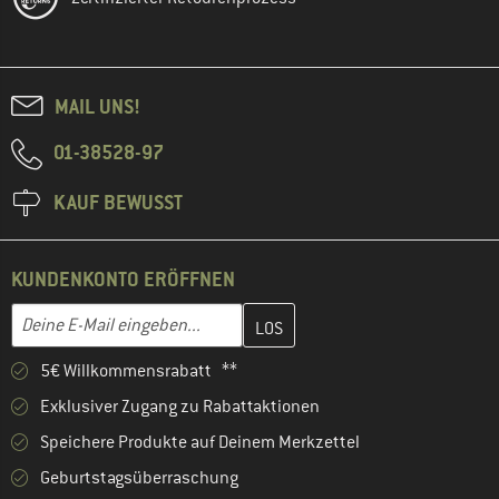
MAIL UNS!
01-38528-97
KAUF BEWUSST
KUNDENKONTO ERÖFFNEN
Gib hier deine E-Mail-Adresse ein und erstelle im nächsten Schri
E-Mail-Adresse
5€ Willkommensrabatt **
Exklusiver Zugang zu Rabattaktionen
Speichere Produkte auf Deinem Merkzettel
Geburtstagsüberraschung