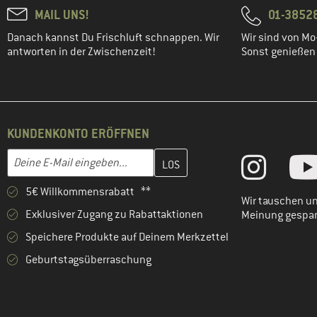
MAIL UNS!
01-3852
(1)
Icebreaker
Danach kannst Du Frischluft schnappen. Wir
Wir sind von Mo-
(2)
Isbjörn
antworten in der Zwischenzeit!
Sonst genießen w
(1)
Jack Wolfskin
(6)
Joha
(1)
La Sportiva
(28)
Leki
KUNDENKONTO ERÖFFNEN
(11)
LEVEL
Gib hier deine E-Mail-Adresse ein und erstelle im nächsten Schri
E-Mail-Adresse
(3)
Mammut
5€ Willkommensrabatt **
(4)
Mavic
Wir tauschen un
Exklusiver Zugang zu Rabattaktionen
Meinung gespa
(1)
maximo
Speichere Produkte auf Deinem Merkzettel
(4)
Mikk-Line
Geburtstagsüberraschung
(2)
Mini A Ture
(1)
Minymo
(3)
Mountain Equipment