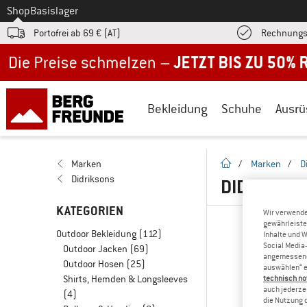
Zum
Shop
Basislager
Portofrei ab 69 € (AT)
Rechnungs
Jetzt bis zu 50% Rabatt im Sommer Sale
Bekleidung
Schuhe
Ausrü
Startseite
Marken
/
Marken
/
D
Didriksons
DIDRIKSO
KATEGORIEN
Wir verwende
gewährleiste
Outdoor Bekleidung
(112)
Inhalte und 
Social Media-
Outdoor Jacken
(69)
angemessene 
Outdoor Hosen
(25)
auswählen“ e
Shirts, Hemden & Longsleeves
technisch no
auch jederzei
(4)
die Nutzung 