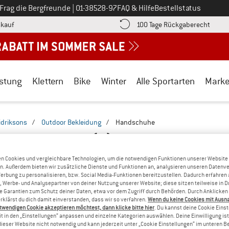
Ruf uns an unter
Frag die Bergfreunde
|
01-38528-97
FAQ & Hilfe
Bestellstatus
Finde die Zahlungs-Infos hier! Öffnet sich in einer Infobox
Gehe h
kauf
100 Tage Rückgaberecht
stung
Klettern
Bike
Winter
Alle Sportarten
Mark
idriksons
/
Outdoor Bekleidung
/
Handschuhe
NS HANDSCHUHE
(1)
n Cookies und vergleichbare Technologien, um die notwendigen Funktionen unserer Website
n. Außerdem bieten wir zusätzliche Dienste und Funktionen an, analysieren unseren Datenv
Werbung zu personalisieren, bzw. Social Media-Funktionen bereitzustellen. Dadurch erfahren
, Werbe- und Analysepartner von deiner Nutzung unserer Website; diese sitzen teilweise in D
Garantien zum Schutz deiner Daten, etwa vor dem Zugriff durch Behörden. Durch Anklicken 
rklärst du dich damit einverstanden, dass wir so verfahren.
Wenn du keine Cookies mit Ausn
twendigen Cookie akzeptieren möchtest, dann klicke bitte hier
. Du kannst deine Cookie Eins
t in den „Einstellungen“ anpassen und einzelne Kategorien auswählen. Deine Einwilligung ist f
dieser Website nicht notwendig und kann jederzeit unter „Cookie Einstellungen“ im unteren B