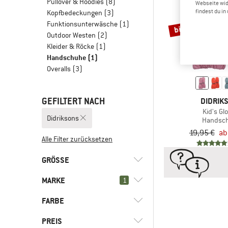
Pullover & Hoodies
(8)
Webseite wid
findest du i
Kopfbedeckungen
(3)
Funktionsunterwäsche
(1)
bis 35%
Outdoor Westen
(2)
Kleider & Röcke
(1)
Handschuhe
(1)
Overalls
(3)
GEFILTERT NACH
DIDRIK
Kid's Gl
Didriksons
Handsc
19,95 €
ab
Alle Filter zurücksetzen
GRÖSSE
MARKE
1
XS
S
M
L
FARBE
PREIS