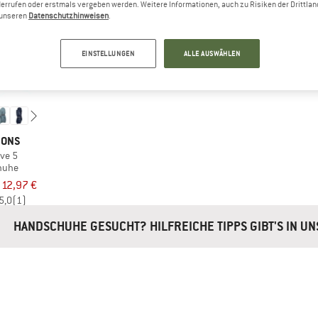
errufen oder erstmals vergeben werden. Weitere Informationen, auch zu Risiken der Drittlan
n unseren
Datenschutzhinweisen
.
EINSTELLUNGEN
ALLE AUSWÄHLEN
SONS
ove 5
huhe
 12,97 €
5,0
(1)
HANDSCHUHE GESUCHT? HILFREICHE TIPPS GIBT'S IN U