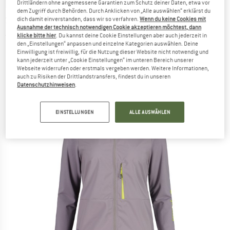
MALOJA
-
Women's SennesM. -
Drittländern ohne angemessene Garantien zum Schutz deiner Daten, etwa vor
dem Zugriff durch Behörden. Durch Anklicken von „Alle auswählen“ erklärst du
Softshelljacke
dich damit einverstanden, dass wir so verfahren.
Wenn du keine Cookies mit
Ausnahme der technisch notwendigen Cookie akzeptieren möchtest, dann
klicke bitte hier
. Du kannst deine Cookie Einstellungen aber auch jederzeit in
(0)
den „Einstellungen“ anpassen und einzelne Kategorien auswählen. Deine
Einwilligung ist freiwillig, für die Nutzung dieser Website nicht notwendig und
kann jederzeit unter „Cookie Einstellungen“ im unteren Bereich unserer
Webseite widerrufen oder erstmals vergeben werden. Weitere Informationen,
auch zu Risiken der Drittlandstransfers, findest du in unseren
Datenschutzhinweisen
.
EINSTELLUNGEN
ALLE AUSWÄHLEN