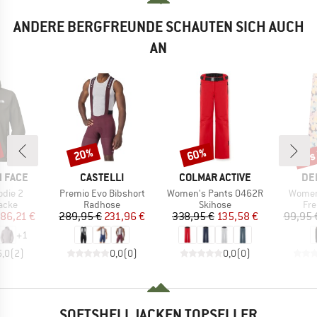
ANDERE BERGFREUNDE SCHAUTEN SICH AUCH
AN
bis
20%
60%
Rabatt
Rabatt
Raba
MARKE
MARKE
MA
 FACE
CASTELLI
COLMAR ACTIVE
DE
Artikel
Artikel
Artikel
odie 2
Premio Evo Bibshort
Women's Pants 0462R
Women'
ruppe
Produktgruppe
Produktgruppe
Pro
jacke
Radhose
Skihose
Fre
eis
duzierter Preis
Preis
reduzierter Preis
Preis
reduzierter Preis
86,21 €
289,95 €
231,96 €
338,95 €
135,58 €
99,95 
+
1
5,0
(
2
)
0,0
(
0
)
0,0
(
0
)
SOFTSHELLJACKEN TOPSELLER