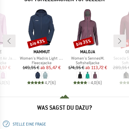
bis 43%
bis 35%
bis
Rabatt
Rabatt
Raba
E
MARKE
MARKE
M
E
MAMMUT
MALOJA
O
Artikel
Artikel
Artikel
ir Jacket
Women's Madris Light Midlayer Hooded Jacket
Women's SennesM.
Seceda S
gruppe
Produktgruppe
Produktgruppe
Pro
acke
Fleecejacke
Softshelljacke
Soft
eis
duzierter Preis
Preis
reduzierter Preis
Preis
reduzierter Preis
4,97 €
149,95 €
ab
85,47 €
174,95 €
ab
113,72 €
289,95 
5,0
(
5
)
4,7
(
6
)
4,0
(
6
)
WAS SAGST DU DAZU?
STELLE EINE FRAGE