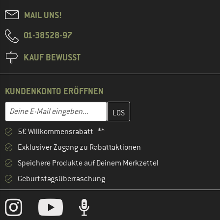
MAIL UNS!
01-38528-97
KAUF BEWUSST
KUNDENKONTO ERÖFFNEN
Gib hier deine E-Mail-Adresse ein und erstelle im nächsten Schri
E-Mail-Adresse
5€ Willkommensrabatt **
Exklusiver Zugang zu Rabattaktionen
Speichere Produkte auf Deinem Merkzettel
Geburtstagsüberraschung