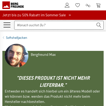
Zum Kundenkonto
Zum 
Zum Merkzettel.
Zum Produk
Jetzt bis zu 50% Rabatt im Sommer Sale
Jetzt bis zu 50% Rabatt im Sommer Sale »
Softshelljacken
Bergfreund Max
"DIESES PRODUKT IST NICHT MEHR
LIEFERBAR."
Entweder es handelt sich hierbei um ein älteres Modell oder
wir können bzw. werden das Produkt nicht mehr beim
Hersteller nachbestellen.