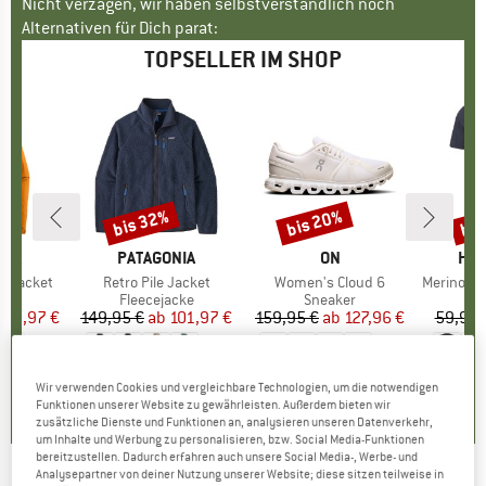
Nicht verzagen, wir haben selbstverständlich noch
Alternativen für Dich parat:
TOPSELLER IM SHOP
bis 32%
bis 20%
bis
Rabatt
Rabatt
Raba
NIA
MARKE
PATAGONIA
MARKE
ON
MA
HEB
3L Jacket
Artikel
Retro Pile Jacket
Artikel
Women's Cloud 6
Artikel
MerinoMix150 Pi
gruppe
cke
Produktgruppe
Fleecejacke
Produktgruppe
Sneaker
Pr
Me
eis
duzierter Preis
139,97 €
149,95 €
ab
Preis
reduzierter Preis
101,97 €
159,95 €
ab
Preis
reduzierter Preis
127,96 €
59,95 
+
8
+
1
+
9
,7
(
79
)
4,6
(
71
)
4,7
(
48
)
Wir verwenden Cookies und vergleichbare Technologien, um die notwendigen
Funktionen unserer Website zu gewährleisten. Außerdem bieten wir
zusätzliche Dienste und Funktionen an, analysieren unseren Datenverkehr,
um Inhalte und Werbung zu personalisieren, bzw. Social Media-Funktionen
bereitzustellen. Dadurch erfahren auch unsere Social Media-, Werbe- und
Analysepartner von deiner Nutzung unserer Website; diese sitzen teilweise in