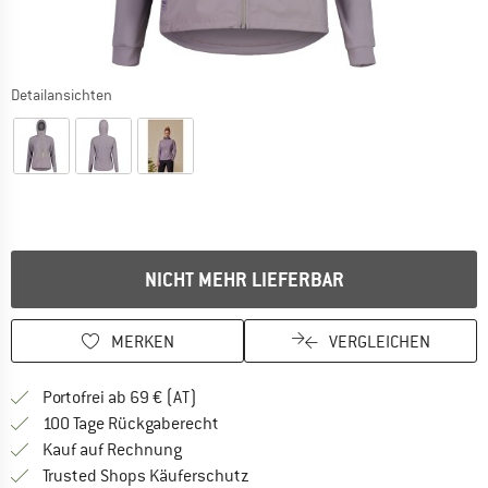
Detailansichten
NICHT MEHR LIEFERBAR
MERKEN
VERGLEICHEN
Finde mehr Informationen zu den Versand
Portofrei ab 69 € (AT)
Gehe hier zu den Rückgabe-Richtlinie
100 Tage Rückgaberecht
Finde die Zahlungs-Infos hier! Öffnet sich 
Kauf auf Rechnung
Finde alle Infos hier!
Trusted Shops Käuferschutz