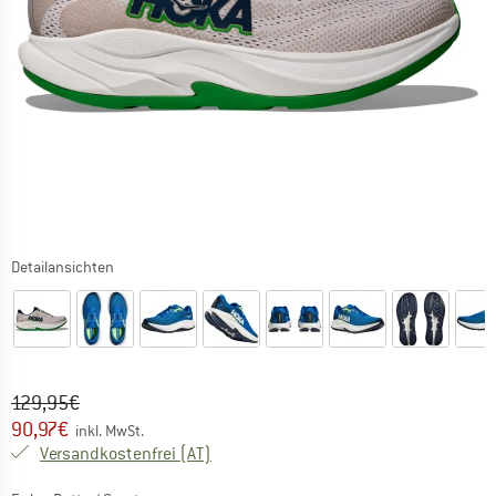
Detailansichten
Ursprünglicher Preis :
Preis:
129,95
€
90,97
€
inkl. MwSt.
Österreich. Informationen zu den Versa
Versandkostenfrei
(AT)