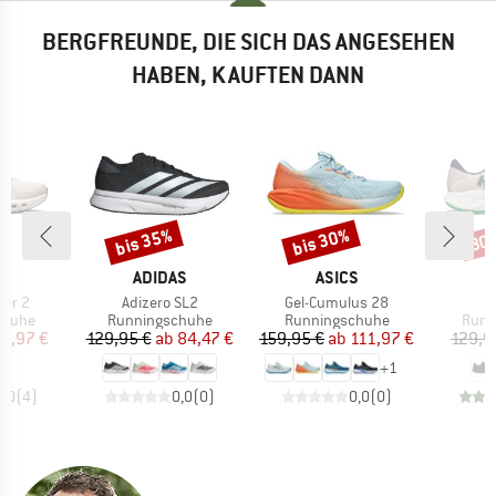
BERGFREUNDE, DIE SICH DAS ANGESEHEN
HABEN, KAUFTEN DANN
bis 35%
bis 30%
30
Rabatt
Rabatt
Raba
RKE
MARKE
MARKE
ADIDAS
ASICS
Artikel
Artikel
Ar
ner 2
Adizero SL2
Gel-Cumulus 28
R
uppe
Produktgruppe
Produktgruppe
Prod
chuhe
Runningschuhe
Runningschuhe
Runn
eis
duzierter Preis
Preis
reduzierter Preis
Preis
reduzierter Preis
11,97 €
129,95 €
ab
84,47 €
159,95 €
ab
111,97 €
129,9
+
1
5,0
(
4
)
0,0
(
0
)
0,0
(
0
)