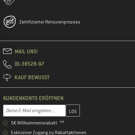
Zertifizierter Retourenprozess
MAIL UNS!
01-38528-97
KAUF BEWUSST
KUNDENKONTO ERÖFFNEN
Gib hier deine E-Mail-Adresse ein und erstelle im nächsten Schri
E-Mail-Adresse
5€ Willkommensrabatt **
Exklusiver Zugang zu Rabattaktionen