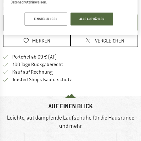
Der Link öffnet sich in einer Infobox und beinhaltet
Lieferzeit: 2-4 Werktage
Datenschutzhinweisen
.
Menge:
EINSTELLUNGEN
ALLE AUSWÄHLEN
IN DEN WARENKORB
MERKEN
VERGLEICHEN
Finde mehr Informationen zu den Versand
Portofrei ab 69 € (AT)
Gehe hier zu den Rückgabe-Richtlinie
100 Tage Rückgaberecht
Finde die Zahlungs-Infos hier! Öffnet sich 
Kauf auf Rechnung
Finde alle Infos hier!
Trusted Shops Käuferschutz
AUF EINEN BLICK
Leichte, gut dämpfende Laufschuhe für die Hausrunde
und mehr