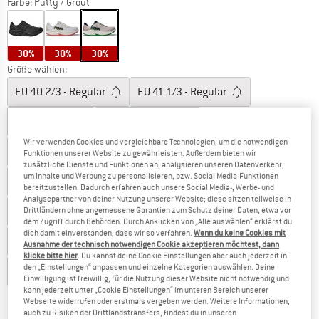
Farbe:
Putty / Grout
30%
30%
30%
Größe wählen:
EU
40 2/3 - Regular
EU
41 1/3 - Regular
EU
42 - Regular
EU
42 2/3 - Regular
Wir verwenden Cookies und vergleichbare Technologien, um die notwendigen
EU
43 1/3 - Regular
EU
44 - Regular
Funktionen unserer Website zu gewährleisten. Außerdem bieten wir
zusätzliche Dienste und Funktionen an, analysieren unseren Datenverkehr,
um Inhalte und Werbung zu personalisieren, bzw. Social Media-Funktionen
EU
44 2/3 - Regular
EU
45 1/3 - Regular
bereitzustellen. Dadurch erfahren auch unsere Social Media-, Werbe- und
Analysepartner von deiner Nutzung unserer Website; diese sitzen teilweise in
EU
46 - Regular
EU
46 2/3 - Regular
Drittländern ohne angemessene Garantien zum Schutz deiner Daten, etwa vor
dem Zugriff durch Behörden. Durch Anklicken von „Alle auswählen“ erklärst du
dich damit einverstanden, dass wir so verfahren.
Wenn du keine Cookies mit
EU
47 1/3 - Regular
EU
48 - Regular
Ausnahme der technisch notwendigen Cookie akzeptieren möchtest, dann
klicke bitte hier
. Du kannst deine Cookie Einstellungen aber auch jederzeit in
den „Einstellungen“ anpassen und einzelne Kategorien auswählen. Deine
EU
49 1/3 - Regular
Einwilligung ist freiwillig, für die Nutzung dieser Website nicht notwendig und
kann jederzeit unter „Cookie Einstellungen“ im unteren Bereich unserer
Größentabelle
Webseite widerrufen oder erstmals vergeben werden. Weitere Informationen,
auch zu Risiken der Drittlandstransfers, findest du in unseren