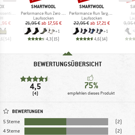
MARKE
MARKE
M
OX
SMARTWOOL
SMARTWOOL
S
Artikel
Artikel
Ar
Sports Top
Performance Run Zero Cushion Ankle
Performance Run Targeted Cushion Ankle
Ae
tgruppe
Produktgruppe
Produktgruppe
Pr
BH
Laufsocken
Laufsocken
La
eis
duzierter Preis
Preis
reduzierter Preis
Preis
reduzierter Preis
1,96 €
21,95 €
ab
17,56 €
22,95 €
ab
17,21 €
9,95 
+
1
+
1
,6
(
54
)
4,3
(
15
)
4,6
(
14
)
BEWERTUNGSÜBERSICHT
75%
4,5
(4)
empfehlen dieses Produkt
BEWERTUNGEN
5 Sterne
(2)
4 Sterne
(2)