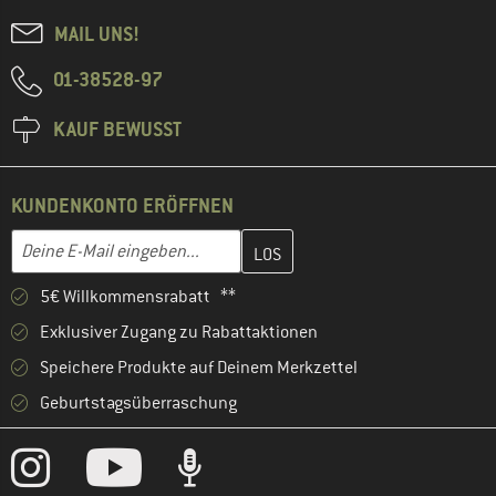
MAIL UNS!
01-38528-97
KAUF BEWUSST
KUNDENKONTO ERÖFFNEN
Gib hier deine E-Mail-Adresse ein und erstelle im nächsten Schri
E-Mail-Adresse
5€ Willkommensrabatt **
Exklusiver Zugang zu Rabattaktionen
Speichere Produkte auf Deinem Merkzettel
Geburtstagsüberraschung