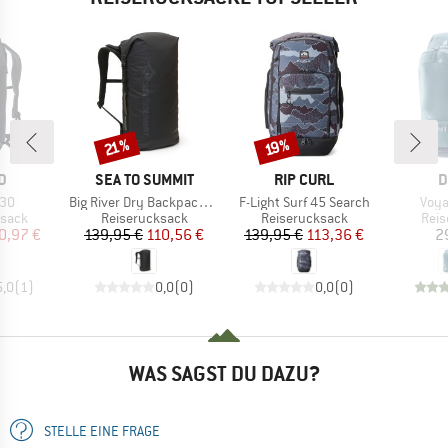
Rabatt
Rabatt
21%
19%
E
MARKE
MARKE
M
D
SEA TO SUMMIT
RIP CURL
D
Artikel
Artikel
Artik
 30
Big River Dry Backpack 30
F-Light Surf 45 Search
Voya
ruppe
Produktgruppe
Produktgruppe
Prod
ksack
Reiserucksack
Reiserucksack
Reis
eis
duzierter Preis
Preis
reduzierter Preis
Preis
reduzierter Preis
0,97 €
139,95 €
110,56 €
139,95 €
113,36 €
2
5,0
(
1
)
0,0
(
0
)
0,0
(
0
)
WAS SAGST DU DAZU?
STELLE EINE FRAGE