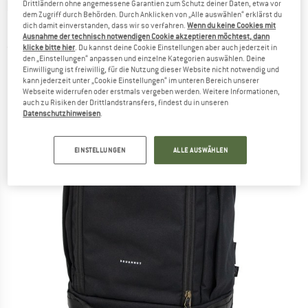
DOUGHNUT
-
Navigator Light Reborn
Drittländern ohne angemessene Garantien zum Schutz deiner Daten, etwa vor
dem Zugriff durch Behörden. Durch Anklicken von „Alle auswählen“ erklärst du
Backpack 30 - Reiserucksack
dich damit einverstanden, dass wir so verfahren.
Wenn du keine Cookies mit
Ausnahme der technisch notwendigen Cookie akzeptieren möchtest, dann
klicke bitte hier
. Du kannst deine Cookie Einstellungen aber auch jederzeit in
(0)
den „Einstellungen“ anpassen und einzelne Kategorien auswählen. Deine
Einwilligung ist freiwillig, für die Nutzung dieser Website nicht notwendig und
kann jederzeit unter „Cookie Einstellungen“ im unteren Bereich unserer
Webseite widerrufen oder erstmals vergeben werden. Weitere Informationen,
auch zu Risiken der Drittlandstransfers, findest du in unseren
Datenschutzhinweisen
.
EINSTELLUNGEN
ALLE AUSWÄHLEN