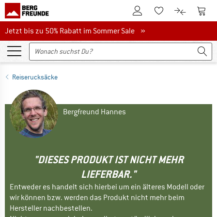
Zum Kundenkonto
Zum 
Zum Merkzettel.
Zum Produk
Jetzt bis zu 50% Rabatt im Sommer Sale
Jetzt bis zu 50% Rabatt im Sommer Sale »
Reiserucksäcke
Bergfreund Hannes
"DIESES PRODUKT IST NICHT MEHR
LIEFERBAR."
Entweder es handelt sich hierbei um ein älteres Modell oder
wir können bzw. werden das Produkt nicht mehr beim
Hersteller nachbestellen.