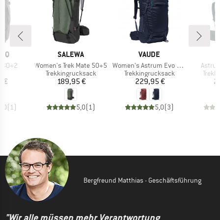
MARKE
MARKE
ONQ
SALEWA
VAUDE
Artikel
Artikel
Artikel
e 30+2
Women's Trek Mate 50+5
Women's Astrum Evo 55+10
Astru
tgruppe
Produktgruppe
Produktgruppe
Produ
ck
Trekkingrucksack
Trekkingrucksack
Trekk
eis
Preis
Preis
5 €
189,95 €
229,95 €
2
5,0
(
1
)
5,0
(
1
)
5,0
(
3
)
Bergfreund Matthias - Geschäftsführung
"Wir alle müssen mehr Verantwortung