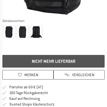
Detailansichten
NICHT MEHR LIEFERBAR
MERKEN
VERGLEICHEN
Finde mehr Informationen zu den Versand
Portofrei ab 69 € (AT)
Gehe hier zu den Rückgabe-Richtlinie
100 Tage Rückgaberecht
Finde die Zahlungs-Infos hier! Öffnet sich 
Kauf auf Rechnung
Finde alle Infos hier!
Trusted Shops Käuferschutz