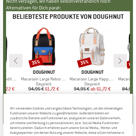
Nicht verzagen, wir haben selbstverständlich noch
Alternativen für Dich parat:
BELIEBTESTE PRODUKTE VON DOUGHNUT
bis
35%
35%
Rabatt
Rabatt
Raba
NUT
MARKE
DOUGHNUT
MARKE
DOUGHNUT
MA
DO
k Backpack 20
Artikel
Macaroon Large Reborn Backpack 20
Artikel
Macaroon Large Happy Camper 18
Artikel
Macaroon Medita
tgruppe
ck
Produktgruppe
Daypack
Produktgruppe
Daypack
P
D
eis
duzierter Preis
52,22 €
94,95 €
Preis
reduzierter Preis
61,72 €
94,95 €
ab
Preis
reduzierter Preis
61,72 €
84,95 
0,0
(
0
)
5,0
(
1
)
0,0
(
0
)
Wir verwenden Cookies und vergleichbare Technologien, um die notwendigen
Funktionen unserer Website zu gewährleisten. Außerdem bieten wir
zusätzliche Dienste und Funktionen an, analysieren unseren Datenverkehr,
um Inhalte und Werbung zu personalisieren, bzw. Social Media-Funktionen
bereitzustellen. Dadurch erfahren auch unsere Social Media-, Werbe- und
Analysepartner von deiner Nutzung unserer Website; diese sitzen teilweise in