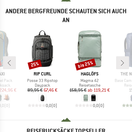
ANDERE BERGFREUNDE SCHAUTEN SICH AUCH
AN
bis 25%
25%
Rabatt
Rabatt
MARKE
MARKE
MARK
XI
RIP CURL
HAGLÖFS
THE 
Artikel
Artikel
Artikel
vel Pack
Posse 33 Ripstop
Magma 42
Base Camp Voy
uppe
Produktgruppe
Produktgruppe
Prod
ksack
Daypack
Reisetasche
Reis
eis
duzierter Preis
Preis
reduzierter Preis
Preis
reduzierter Preis
224,96 €
89,95 €
67,46 €
158,95 €
ab
119,21 €
1
0,0
(
0
)
0,0
(
0
)
0,0
(
0
)
REISERUCKSÄCKE TOPSELLER