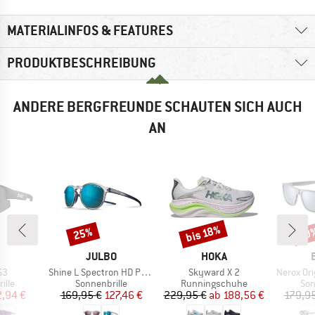
MATERIALINFOS & FEATURES
PRODUKTBESCHREIBUNG
ANDERE BERGFREUNDE SCHAUTEN SICH AUCH
AN
bis 18%
25%
30
Rabatt
Rabatt
Raba
KE
MARKE
MARKE
JULBO
HOKA
Artikel
Artikel
Artikel
S3
Shine L Spectron HD Polarized S3 (VLT 12%)
Skyward X 2
Nerox Ori
gruppe
Produktgruppe
Produktgruppe
Pro
ille
Sonnenbrille
Runningschuhe
Son
eis
duzierter Preis
Preis
reduzierter Preis
Preis
reduzierter Preis
2,94 €
169,95 €
127,46 €
229,95 €
ab
188,56 €
179,95