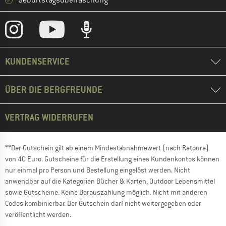
Geburtstagsüberraschung
KUNDENSERVICE
ÜBER DIE BERGFREUNDE
VERTRAG WIDERRUFEN
**Der Gutschein gilt ab einem Mindestabnahmewert (nach Retoure)
von 40 Euro. Gutscheine für die Erstellung eines Kundenkontos können
nur einmal pro Person und Bestellung eingelöst werden. Nicht
anwendbar auf die Kategorien Bücher & Karten, Outdoor Lebensmittel
sowie Gutscheine. Keine Barauszahlung möglich. Nicht mit anderen
Codes kombinierbar. Der Gutschein darf nicht weitergegeben oder
veröffentlicht werden.