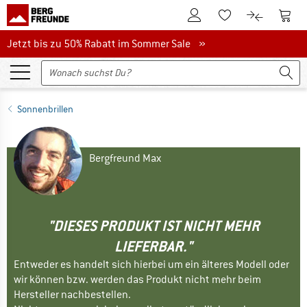
Zum Kundenkonto
Zum 
Zum Merkzettel.
Zum Produk
Jetzt bis zu 50% Rabatt im Sommer Sale
Jetzt bis zu 50% Rabatt im Sommer Sale »
Sonnenbrillen
Bergfreund Max
"DIESES PRODUKT IST NICHT MEHR
LIEFERBAR."
Entweder es handelt sich hierbei um ein älteres Modell oder
wir können bzw. werden das Produkt nicht mehr beim
Hersteller nachbestellen.