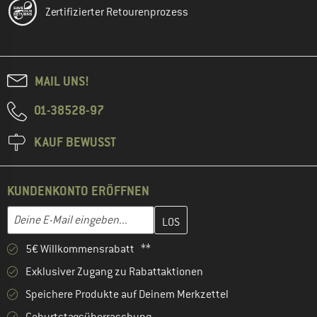
Zertifizierter Retourenprozess
MAIL UNS!
01-38528-97
KAUF BEWUSST
KUNDENKONTO ERÖFFNEN
Gib hier deine E-Mail-Adresse ein und erstelle im nächsten Schri
E-Mail-Adresse
5€ Willkommensrabatt **
Exklusiver Zugang zu Rabattaktionen
Speichere Produkte auf Deinem Merkzettel