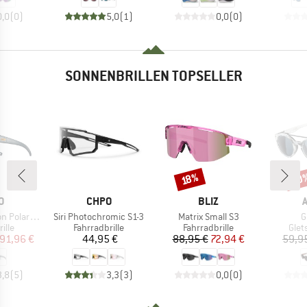
0,0
(
0
)
5,0
(
1
)
0,0
(
0
)
SONNENBRILLEN TOPSELLER
20
Rabatt
Raba
18%
E
MARKE
MARKE
O
CHPO
BLIZ
Artikel
Artikel
A
 S3 (VLT 12%)
Siri Photochromic S1-3
Matrix Small S3
G
gruppe
Produktgruppe
Produktgruppe
Prod
ille
Fahrradbrille
Fahrradbrille
Glet
eis
duzierter Preis
Preis
Preis
reduzierter Preis
91,96 €
44,95 €
88,95 €
72,94 €
59,9
3,8
(
5
)
3,3
(
3
)
0,0
(
0
)