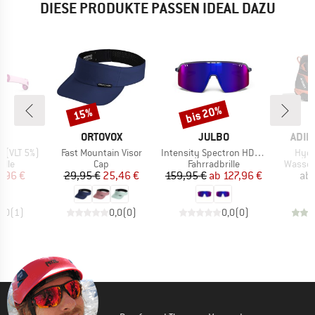
DIESE PRODUKTE PASSEN IDEAL DAZU
bis 20%
15%
Rabatt
Rabatt
E
MARKE
MARKE
MAR
O
ORTOVOX
JULBO
ADID
Artikel
Artikel
Artik
4 (VLT 5%)
Fast Mountain Visor
Intensity Spectron HD S3 (VLT 15%)
Hydr
gruppe
Produktgruppe
Produktgruppe
Produk
ille
Cap
Fahrradbrille
Wasser
eis
duzierter Preis
Preis
reduzierter Preis
Preis
reduzierter Preis
7,96 €
29,95 €
25,46 €
159,95 €
ab
127,96 €
ab
5,0
(
1
)
0,0
(
0
)
0,0
(
0
)