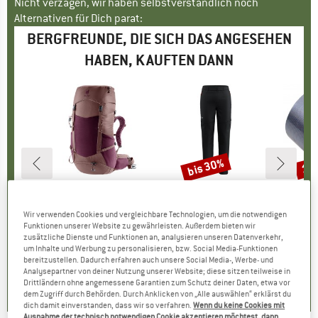
Nicht verzagen, wir haben selbstverständlich noch
Alternativen für Dich parat:
BERGFREUNDE, DIE SICH DAS ANGESEHEN
HABEN, KAUFTEN DANN
bis 30%
15
Rabatt
Raba
E
WA
MARKE
DEUTER
MARKE
SALEWA
MARK
ORIGI
 2in1 Pant
Artikel
Women's Futura SL 30
Artikel
Puez Talveno DST 2/1 Pant
Artik
Repa
Wir verwenden Cookies und vergleichbare Technologien, um die notwendigen
gruppe
hose
Produktgruppe
Wanderrucksack
Produktgruppe
Trekkinghose
Pr
Kl
Funktionen unserer Website zu gewährleisten. Außerdem bieten wir
eis
duzierter Preis
104,97 €
174,95 €
Preis
129,95 €
ab
Preis
reduzierter Preis
90,97 €
4,9
zusätzliche Dienste und Funktionen an, analysieren unseren Datenverkehr,
um Inhalte und Werbung zu personalisieren, bzw. Social Media-Funktionen
bereitzustellen. Dadurch erfahren auch unsere Social Media-, Werbe- und
5,0
(
1
)
5,0
(
1
)
5,0
(
1
)
Analysepartner von deiner Nutzung unserer Website; diese sitzen teilweise in
Drittländern ohne angemessene Garantien zum Schutz deiner Daten, etwa vor
dem Zugriff durch Behörden. Durch Anklicken von „Alle auswählen“ erklärst du
dich damit einverstanden, dass wir so verfahren.
Wenn du keine Cookies mit
Ausnahme der technisch notwendigen Cookie akzeptieren möchtest, dann