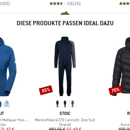
0,0
(
0
)
3,6
(
24
)
DIESE PRODUKTE PASSEN IDEAL DAZU
65%
70%
Rabatt
Rabatt
E
MARKE
M
UT
STOIC
R
Artikel
yer Hooded Jacket
MerinoFleece270 LannaSt. One Suit
gruppe
Produktgruppe
Prod
cke
Overall
Kunst
eis
duzierter Preis
Preis
reduzierter Preis
71,47 €
189,95 €
66,48 €
199,9