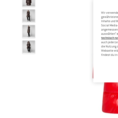
Wir verwende
gewährleiste
Inhalte und 
Social Media-
angemessene 
auswählen“ e
technisch no
auch jederzei
die Nutzung 
Webseite wid
findest du i