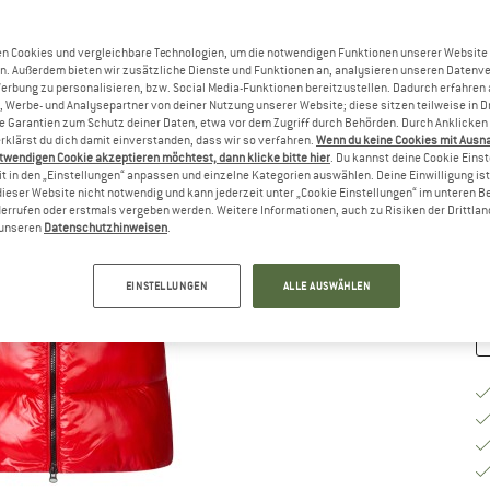
Gr
n Cookies und vergleichbare Technologien, um die notwendigen Funktionen unserer Website
n. Außerdem bieten wir zusätzliche Dienste und Funktionen an, analysieren unseren Datenv
Werbung zu personalisieren, bzw. Social Media-Funktionen bereitzustellen. Dadurch erfahren
, Werbe- und Analysepartner von deiner Nutzung unserer Website; diese sitzen teilweise in D
Garantien zum Schutz deiner Daten, etwa vor dem Zugriff durch Behörden. Durch Anklicken 
rklärst du dich damit einverstanden, dass wir so verfahren.
Wenn du keine Cookies mit Ausn
G
twendigen Cookie akzeptieren möchtest, dann klicke bitte hier
. Du kannst deine Cookie Eins
t in den „Einstellungen“ anpassen und einzelne Kategorien auswählen. Deine Einwilligung ist f
Li
dieser Website nicht notwendig und kann jederzeit unter „Cookie Einstellungen“ im unteren B
errufen oder erstmals vergeben werden. Weitere Informationen, auch zu Risiken der Drittlan
M
n unseren
Datenschutzhinweisen
.
EINSTELLUNGEN
ALLE AUSWÄHLEN