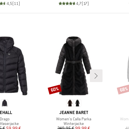
4,5
(
11
)
4,7
(
17
)
60%
68%
Rabatt
Rabat
ARKE
MARKE
EHALL
JEANNE BARET
Artikel
Artikel
Artike
Drago
Women's Calla Parka
Wome
uktgruppe
Produktgruppe
faserjacke
Winterjacke
Preis
reduzierter Preis
Preis
reduzierter Preis
5 €
59,99 €
249,95 €
99,98 €
4