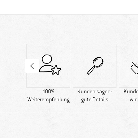
O-TEX
100%
Kunden sagen:
Kunde
ARD 100
Weiterempfehlung
gute Details
win