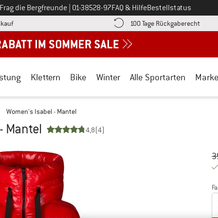
Ruf uns an unter
Frag die Bergfreunde
|
01-38528-97
FAQ & Hilfe
Bestellstatus
Finde die Zahlungs-Infos hier! Öffnet sich in einer Infobox
Gehe h
kauf
100 Tage Rückgaberecht
stung
Klettern
Bike
Winter
Alle Sportarten
Mark
/
Women's Isabel - Mantel
- Mantel
4,8
(4)
Ur
Pr
3
Fa