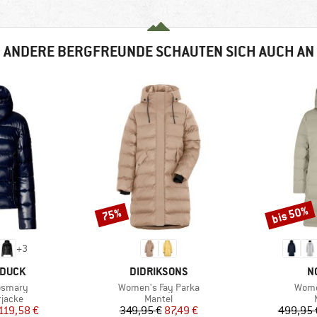
ANDERE BERGFREUNDE SCHAUTEN SICH AUCH AN
bis 50%
75%
Rabatt
Rabatt
+
3
MARKE
M
 DUCK
DIDRIKSONS
N
Artikel
Artike
osmary
Women's Fay Parka
Wome
uppe
Produktgruppe
rjacke
Mantel
eis
duzierter Preis
Preis
reduzierter Preis
119,58 €
349,95 €
87,49 €
499,95 