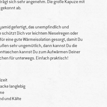
 trägt sich sehr angenehm. Die große Kapuze mit
 gekonnt ab.
yamid gefertigt, das unempfindlich und
e schützt Dich vor leichtem Nieselregen oder
 für eine gute Wärmeisolation gesorgt, damit Du
draußen sehr ungemütlich, dann kannst Du die
Fronttaschen kannst Du zum Aufwärmen Deiner
chen für unterwegs. Einfach praktisch!
izeit
acke langlebig
rme
nd und Kälte