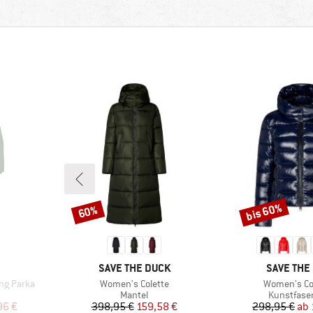
bis 60%
60%
Rabatt
Rabatt
MARKE
MARKE
SAVE THE DUCK
SAVE THE
Artikel
Artikel
ng Parka
Women's Colette
Women's C
uppe
Produktgruppe
Produktgr
Mantel
Kunstfase
rter Preis
Preis
reduzierter Preis
Pr
re
96 €
398,95 €
159,58 €
298,95 €
ab