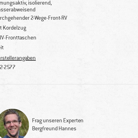
mungsaktiv, isolierend,
sserabweisend
rchgehender 2-Wege-Front-RV
t Kordelzug
RV-Fronttaschen
it
rstellerangaben
2-2577
Frag unseren Experten
Bergfreund Hannes