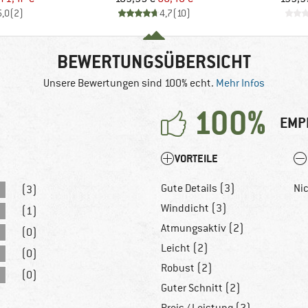
5,0
(
2
)
4,7
(
10
)
BEWERTUNGSÜBERSICHT
Unsere Bewertungen sind 100% echt.
Mehr Infos
100%
EMP
VORTEILE
Gute Details (3)
Ni
(3)
Winddicht (3)
(1)
Atmungsaktiv (2)
(0)
Leicht (2)
(0)
Robust (2)
(0)
Guter Schnitt (2)
Preis / Leistung (2)