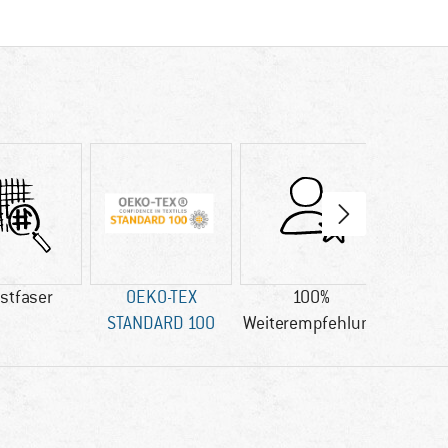
stfaser
OEKO-TEX
100%
Kund
STANDARD 100
Weiterempfehlung
gute