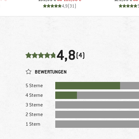
)
4,9
(
31
)
4,8
(4)
BEWERTUNGEN
5 Sterne
4 Sterne
3 Sterne
2 Sterne
1 Stern