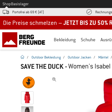
Zum
Shop
Basislager
Portofrei ab 69 € (AT)
Rechnungs
Jetzt bis zu 50% Rabatt im Sommer Sale
Bekleidung
Schuhe
Ausrü
Startseite
/
Outdoor Bekleidung
/
Outdoor Jacken
/
Mäntel
SAVE THE DUCK
-
Women's Isabel 