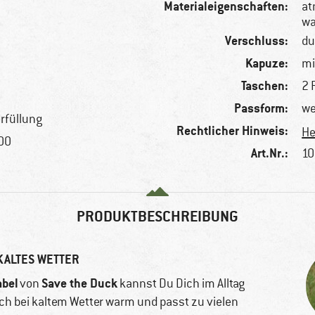
Materialeigenschaften:
at
wa
Verschluss:
du
Kapuze:
mi
Taschen:
2 
Passform:
we
rfüllung
Rechtlicher Hinweis:
He
100
Art.Nr.:
10
PRODUKTBESCHREIBUNG
KALTES WETTER
abel
Save the Duck
von
kannst Du Dich im Alltag
Dich bei kaltem Wetter warm und passt zu vielen