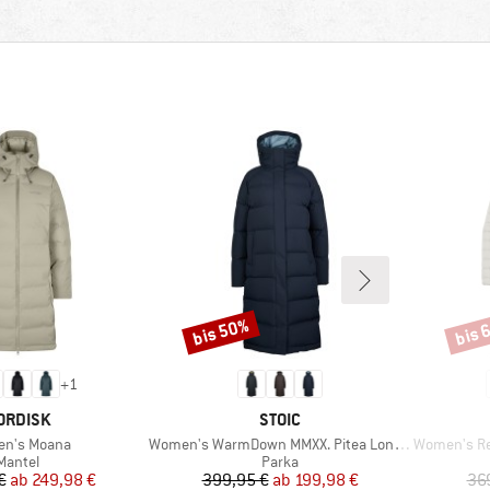
bis 50%
bis 
Rabatt
Rabat
+
1
ARKE
MARKE
ORDISK
STOIC
l
Artikel
Artikel
n's Moana
Women's WarmDown MMXX. Pitea Long Parka
Women's Re
Produktgruppe
Produktgruppe
Mantel
Parka
Preis
reduzierter Preis
Preis
reduzierter Preis
€
ab
249,98 €
399,95 €
ab
199,98 €
36