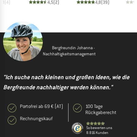
4,8
(
4
)
4,5
(
2
)
4,8
(
39
)
Bergfreundin Johanna -
Nachhaltigkeitsmanagement
"Ich suche nach kleinen und großen Ideen, wie die
Bergfreunde nachhaltiger werden können."
Portofrei ab 69 € (AT)
100 Tage
Rückgaberecht
Rechnungskauf
So bewerten uns
8.816 Kunden