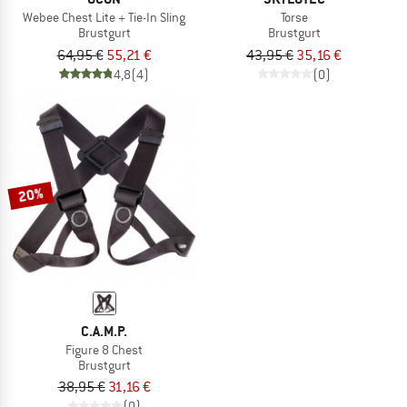
Webee Chest Lite + Tie-In Sling
Torse
Brustgurt
Brustgurt
64,95 €
55,21 €
43,95 €
35,16 €
4,8
(4)
(0)
20%
C.A.M.P.
Figure 8 Chest
Brustgurt
38,95 €
31,16 €
(0)