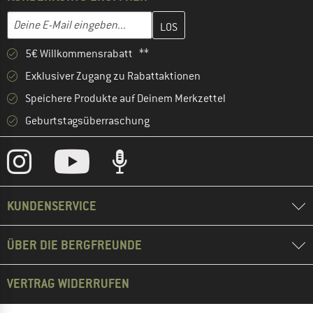
Gib hier deine E-Mail-Adresse ein und erstelle im nächsten Schri
E-Mail-Adresse
5€ Willkommensrabatt **
Exklusiver Zugang zu Rabattaktionen
Speichere Produkte auf Deinem Merkzettel
Geburtstagsüberraschung
KUNDENSERVICE
ÜBER DIE BERGFREUNDE
VERTRAG WIDERRUFEN