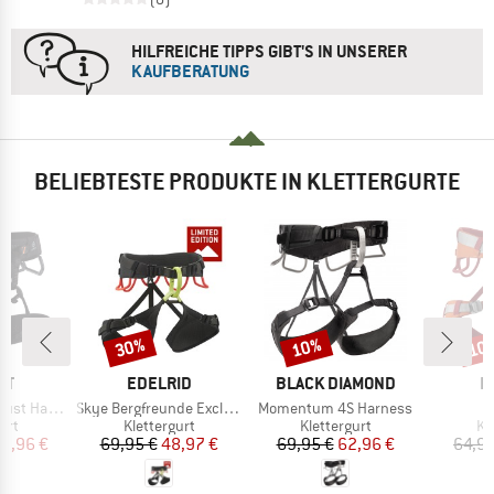
HILFREICHE TIPPS GIBT'S IN UNSERER
KAUFBERATUNG
BELIEBTESTE PRODUKTE IN KLETTERGURTE
30%
10%
10
Rabatt
Rabatt
Raba
E
MARKE
MARKE
M
UT
EDELRID
BLACK DIAMOND
E
Artikel
Artikel
t Harness
Skye Bergfreunde Exclusive
Momentum 4S Harness
gruppe
Produktgruppe
Produktgruppe
Pr
urt
Klettergurt
Klettergurt
Kl
eis
duzierter Preis
Preis
reduzierter Preis
Preis
reduzierter Preis
16,96 €
69,95 €
48,97 €
69,95 €
62,96 €
64,95