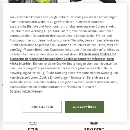
Wir verwenden Cookies und vergleichbare Technologien, um die notwendigen
Funktionen unserer Website zu gewährleisten. Außerdem bieten wir
BLACK DIAMOND
EDELRID
zusätzliche Dienste und Funktionen an, analysieren unseren Datenverkehr,
Vario Chest
Agent
um Inhalte und Werbung zu personalisieren, bzw. Social Media-Funktionen
Brustgurt
Brustgurt
bereitzustellen. Dadurch erfahren auch unsere Social Media-, Werbe- und
Analysepartner von deiner Nutzung unserer Website; diese sitzen teilweise in
39,95 €
35,96 €
44,95 €
ab 38,21 €
Drittländern ohne angemessene Garantien zum Schutz deiner Daten, etwa vor
5,0
(1)
3,0
(2)
dem Zugriff durch Behörden. Durch Anklicken von „Alle auswählen“ erklärst du
dich damit einverstanden, dass wir so verfahren.
Wenn du keine Cookies mit
Ausnahme der technisch notwendigen Cookie akzeptieren möchtest, dann
klicke bitte hier
. Du kannst deine Cookie Einstellungen aber auch jederzeit in
den „Einstellungen“ anpassen und einzelne Kategorien auswählen. Deine
Einwilligung ist freiwillig, für die Nutzung dieser Website nicht notwendig und
kann jederzeit unter „Cookie Einstellungen“ im unteren Bereich unserer
Webseite widerrufen oder erstmals vergeben werden. Weitere Informationen,
15%
20%
auch zu Risiken der Drittlandstransfers, findest du in unseren
Datenschutzhinweisen
.
EINSTELLUNGEN
ALLE AUSWÄHLEN
OCUN
SKYLOTEC