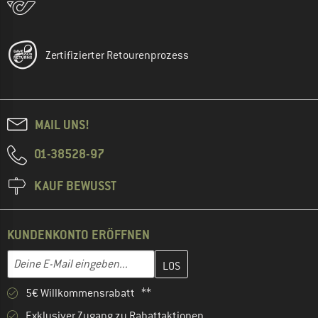
Zertifizierter Retourenprozess
MAIL UNS!
01-38528-97
KAUF BEWUSST
KUNDENKONTO ERÖFFNEN
Gib hier deine E-Mail-Adresse ein und erstelle im nächsten Schri
E-Mail-Adresse
5€ Willkommensrabatt **
Exklusiver Zugang zu Rabattaktionen