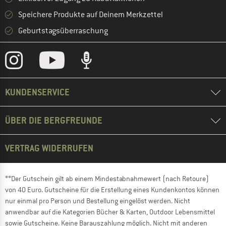
Speichere Produkte auf Deinem Merkzettel
Geburtstagsüberraschung
KUNDENSERVICE
ÜBER DIE BERGFREUNDE
VERTRAG WIDERRUFEN
**Der Gutschein gilt ab einem Mindestabnahmewert (nach Retoure)
von 40 Euro. Gutscheine für die Erstellung eines Kundenkontos können
nur einmal pro Person und Bestellung eingelöst werden. Nicht
anwendbar auf die Kategorien Bücher & Karten, Outdoor Lebensmittel
sowie Gutscheine. Keine Barauszahlung möglich. Nicht mit anderen