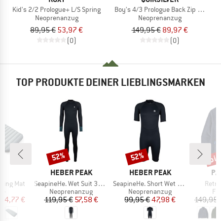
Kid's 2/2 Prologue+ L/S Spring
Boy's 4/3 Prologue Back Zip GBS
Neoprenanzug
Neoprenanzug
89,95 €
53,97 €
149,95 €
89,97 €
(0)
(0)
TOP PRODUKTE DEINER LIEBLINGSMARKEN
bis
52%
52%
Rabatt
Rabatt
Raba
KE
MARKE
MARKE
MA
C
HEBER PEAK
HEBER PEAK
PA
Artikel
Artikel
Artike
eeping Mat
SeapineHe. Wet Suit 3mm
SeapineHe. Short Wet Suit 3mm
Retro
tgruppe
Produktgruppe
Produktgruppe
Pr
te
Neoprenanzug
Neoprenanzug
Fl
eis
duzierter Preis
Preis
reduzierter Preis
Preis
reduzierter Preis
84,77 €
119,95 €
57,58 €
99,95 €
47,98 €
149,95 