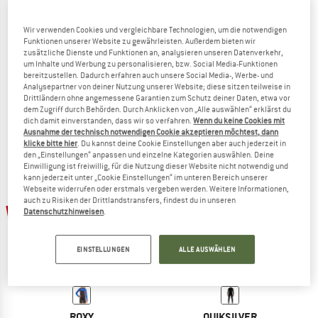
Wir verwenden Cookies und vergleichbare Technologien, um die notwendigen
Funktionen unserer Website zu gewährleisten. Außerdem bieten wir
zusätzliche Dienste und Funktionen an, analysieren unseren Datenverkehr,
HEBER PEAK
HEBER PEAK
um Inhalte und Werbung zu personalisieren, bzw. Social Media-Funktionen
Kids SeapineHe. Wet Suit 3mm
Kid's SeapineHe. Short Wet Suit 3m
bereitzustellen. Dadurch erfahren auch unsere Social Media-, Werbe- und
Neoprenanzug
Neoprenanzug
Analysepartner von deiner Nutzung unserer Website; diese sitzen teilweise in
Drittländern ohne angemessene Garantien zum Schutz deiner Daten, etwa vor
99,95 €
42,98 €
89,95 €
38,68 €
dem Zugriff durch Behörden. Durch Anklicken von „Alle auswählen“ erklärst du
5,0
(3)
(0)
dich damit einverstanden, dass wir so verfahren.
Wenn du keine Cookies mit
Ausnahme der technisch notwendigen Cookie akzeptieren möchtest, dann
klicke bitte hier
. Du kannst deine Cookie Einstellungen aber auch jederzeit in
den „Einstellungen“ anpassen und einzelne Kategorien auswählen. Deine
Einwilligung ist freiwillig, für die Nutzung dieser Website nicht notwendig und
kann jederzeit unter „Cookie Einstellungen“ im unteren Bereich unserer
Webseite widerrufen oder erstmals vergeben werden. Weitere Informationen,
auch zu Risiken der Drittlandstransfers, findest du in unseren
40%
40%
Datenschutzhinweisen
.
EINSTELLUNGEN
ALLE AUSWÄHLEN
ROXY
QUIKSILVER