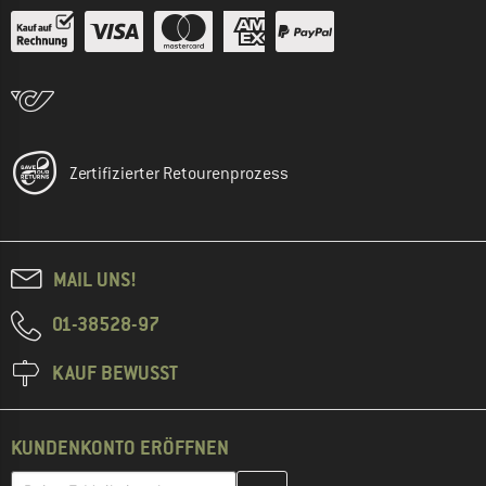
Zertifizierter Retourenprozess
MAIL UNS!
01-38528-97
KAUF BEWUSST
KUNDENKONTO ERÖFFNEN
Gib hier deine E-Mail-Adresse ein und erstelle im nächsten Schri
E-Mail-Adresse