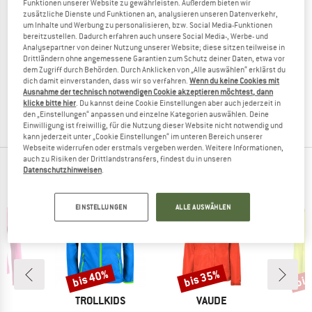
Funktionen unserer Website zu gewährleisten. Außerdem bieten wir
zusätzliche Dienste und Funktionen an, analysieren unseren Datenverkehr,
um Inhalte und Werbung zu personalisieren, bzw. Social Media-Funktionen
bereitzustellen. Dadurch erfahren auch unsere Social Media-, Werbe- und
Analysepartner von deiner Nutzung unserer Website; diese sitzen teilweise in
MONS ROYALE
MONS ROYALE
Drittländern ohne angemessene Garantien zum Schutz deiner Daten, etwa vor
Women's Diversion Merino Wind Jacket
Diversion Merino Wind Jacket
dem Zugriff durch Behörden. Durch Anklicken von „Alle auswählen“ erklärst du
dich damit einverstanden, dass wir so verfahren.
Wenn du keine Cookies mit
Fahrradjacke
Fahrradjacke
Ausnahme der technisch notwendigen Cookie akzeptieren möchtest, dann
199,95 €
ab 155,96 €
199,95 €
ab 159,96 €
klicke bitte hier
. Du kannst deine Cookie Einstellungen aber auch jederzeit in
(0)
5,0
(1)
den „Einstellungen“ anpassen und einzelne Kategorien auswählen. Deine
Einwilligung ist freiwillig, für die Nutzung dieser Website nicht notwendig und
kann jederzeit unter „Cookie Einstellungen“ im unteren Bereich unserer
Webseite widerrufen oder erstmals vergeben werden. Weitere Informationen,
auch zu Risiken der Drittlandstransfers, findest du in unseren
UNSERE BESTSELLER FÜR DICH
Datenschutzhinweisen
.
EINSTELLUNGEN
ALLE AUSWÄHLEN
bis 40%
bis 35%
bis
Rabatt
Rabatt
Raba
E
MARKE
MARKE
O
TROLLKIDS
VAUDE