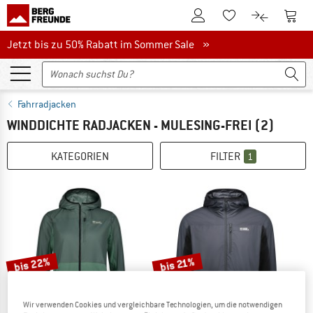
Zum Kundenkonto
Zum 
Zum Merkzettel.
Zum Produk
Jetzt bis zu 50% Rabatt im Sommer Sale
Jetzt bis zu 50% Rabatt im Sommer Sale »
Fahrradjacken
WINDDICHTE RADJACKEN - MULESING-FREI
(2)
KATEGORIEN
FILTER
1
bis 22%
bis 21%
Wir verwenden Cookies und vergleichbare Technologien, um die notwendigen