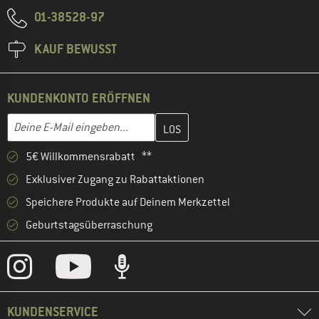
01-38528-97
KAUF BEWUSST
KUNDENKONTO ERÖFFNEN
Gib hier deine E-Mail-Adresse ein und erstelle im nächsten Schri
E-Mail-Adresse
5€ Willkommensrabatt **
Exklusiver Zugang zu Rabattaktionen
Speichere Produkte auf Deinem Merkzettel
Geburtstagsüberraschung
KUNDENSERVICE