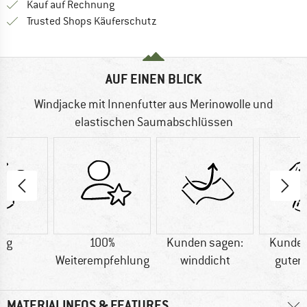
Finde die Zahlungs-Infos hier! Öffnet sich 
Kauf auf Rechnung
Finde alle Infos hier!
Trusted Shops Käuferschutz
AUF EINEN BLICK
Windjacke mit Innenfutter aus Merinowolle und
elastischen Saumabschlüssen
2 g
100%
Kunden sagen:
Kunden
Weiterempfehlung
winddicht
guter 
MATERIALINFOS & FEATURES