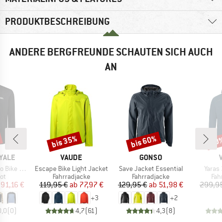
PRODUKTBESCHREIBUNG
ANDERE BERGFREUNDE SCHAUTEN SICH AUCH
AN
bis 35%
bis 60%
50
Rabatt
Rabatt
Raba
MARKE
MARKE
YALE
VAUDE
GONSO
Artikel
Artikel
Artikel
Jersey L/S
Escape Bike Light Jacket
Save Jacket Essential
Yaras
tgruppe
Produktgruppe
Produktgruppe
Pro
ot
Fahrradjacke
Fahrradjacke
Fah
eis
duzierter Preis
Preis
reduzierter Preis
Preis
reduzierter Preis
91,16 €
119,95 €
ab
77,97 €
129,95 €
ab
51,98 €
299,9
+
3
+
2
0,0
(
0
)
4,7
(
61
)
4,3
(
8
)