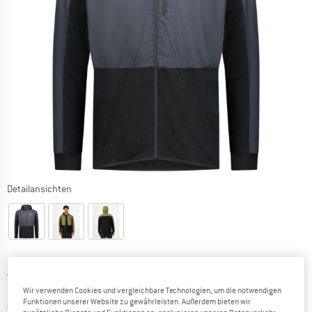
Detailansichten
Ursprünglicher Preis :
Preis:
199,95
€
159,96
€
Wir verwenden Cookies und vergleichbare Technologien, um die notwendigen
inkl. MwSt.
Funktionen unserer Website zu gewährleisten. Außerdem bieten wir
Österreich. Informationen zu den Versa
Versandkostenfrei
(AT)