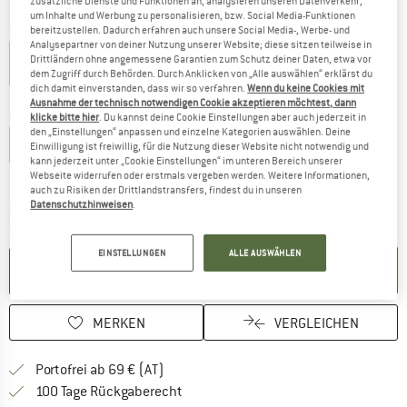
zusätzliche Dienste und Funktionen an, analysieren unseren Datenverkehr,
um Inhalte und Werbung zu personalisieren, bzw. Social Media-Funktionen
Farbe:
Black
bereitzustellen. Dadurch erfahren auch unsere Social Media-, Werbe- und
Analysepartner von deiner Nutzung unserer Website; diese sitzen teilweise in
Drittländern ohne angemessene Garantien zum Schutz deiner Daten, etwa vor
dem Zugriff durch Behörden. Durch Anklicken von „Alle auswählen“ erklärst du
dich damit einverstanden, dass wir so verfahren.
Wenn du keine Cookies mit
20%
21%
Ausnahme der technisch notwendigen Cookie akzeptieren möchtest, dann
Größe wählen:
klicke bitte hier
. Du kannst deine Cookie Einstellungen aber auch jederzeit in
den „Einstellungen“ anpassen und einzelne Kategorien auswählen. Deine
S
M
L
XL
XXL
Einwilligung ist freiwillig, für die Nutzung dieser Website nicht notwendig und
kann jederzeit unter „Cookie Einstellungen“ im unteren Bereich unserer
Größentabelle
Webseite widerrufen oder erstmals vergeben werden. Weitere Informationen,
auch zu Risiken der Drittlandstransfers, findest du in unseren
Datenschutzhinweisen
.
Der Link öffnet sich in einer Infobox und beinhaltet
Lieferzeit: 2-4 Werktage
Menge:
EINSTELLUNGEN
ALLE AUSWÄHLEN
IN DEN WARENKORB
MERKEN
VERGLEICHEN
Finde mehr Informationen zu den Versand
Portofrei ab 69 € (AT)
Gehe hier zu den Rückgabe-Richtlinie
100 Tage Rückgaberecht