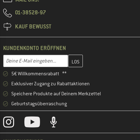
01-38528-97
KAUF BEWUSST
KUNDENKONTO ERÖFFNEN
Gib hier deine E-Mail-Adresse ein und erstelle im nächsten Schri
E-Mail-Adresse
5€ Willkommensrabatt **
Exklusiver Zugang zu Rabattaktionen
Speichere Produkte auf Deinem Merkzettel
Geburtstagsüberraschung