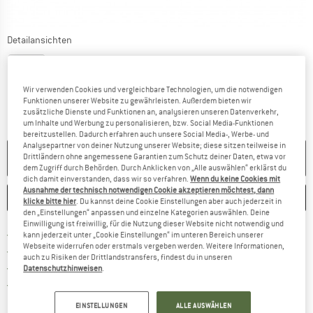
Detailansichten
Wir verwenden Cookies und vergleichbare Technologien, um die notwendigen
Funktionen unserer Website zu gewährleisten. Außerdem bieten wir
zusätzliche Dienste und Funktionen an, analysieren unseren Datenverkehr,
um Inhalte und Werbung zu personalisieren, bzw. Social Media-Funktionen
bereitzustellen. Dadurch erfahren auch unsere Social Media-, Werbe- und
Analysepartner von deiner Nutzung unserer Website; diese sitzen teilweise in
NICHT MEHR LIEFERBAR
Drittländern ohne angemessene Garantien zum Schutz deiner Daten, etwa vor
dem Zugriff durch Behörden. Durch Anklicken von „Alle auswählen“ erklärst du
dich damit einverstanden, dass wir so verfahren.
Wenn du keine Cookies mit
Ausnahme der technisch notwendigen Cookie akzeptieren möchtest, dann
MERKEN
VERGLEICHEN
klicke bitte hier
. Du kannst deine Cookie Einstellungen aber auch jederzeit in
den „Einstellungen“ anpassen und einzelne Kategorien auswählen. Deine
Einwilligung ist freiwillig, für die Nutzung dieser Website nicht notwendig und
Finde mehr Informationen zu den Versand
Portofrei ab 69 € (AT)
kann jederzeit unter „Cookie Einstellungen“ im unteren Bereich unserer
Webseite widerrufen oder erstmals vergeben werden. Weitere Informationen,
Gehe hier zu den Rückgabe-Richtlinie
100 Tage Rückgaberecht
auch zu Risiken der Drittlandstransfers, findest du in unseren
Finde die Zahlungs-Infos hier! Öffnet sich 
Kauf auf Rechnung
Datenschutzhinweisen
.
Finde alle Infos hier!
Trusted Shops Käuferschutz
EINSTELLUNGEN
ALLE AUSWÄHLEN