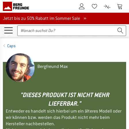
Zum Kundenkonto
Zum 
Zum Merkzettel.
Zum Produk
Jetzt bis zu 50% Rabatt im Sommer Sale
Jetzt bis zu 50% Rabatt im Sommer Sale »
Caps
Bergfreund Max
"DIESES PRODUKT IST NICHT MEHR
LIEFERBAR."
Entweder es handelt sich hierbei um ein älteres Modell oder
wir können bzw. werden das Produkt nicht mehr beim
Hersteller nachbestellen.