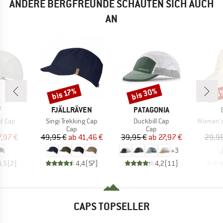
ANDERE BERGFREUNDE SCHAUTEN SICH AUCH
AN
bis 30%
bis 17%
25
Rabatt
Rabatt
Raba
KE
MARKE
MARKE
F
FJÄLLRÄVEN
PATAGONIA
Artikel
Artikel
Artikel
d Cap
Singi Trekking Cap
Duckbill Cap
Women's
uktgruppe
Produktgruppe
Produktgruppe
Cap
Cap
eis
duzierter Preis
Preis
reduzierter Preis
Preis
reduzierter Preis
7,97 €
49,95 €
ab
41,46 €
39,95 €
ab
27,97 €
29,95
+
3
4,5
(
2
)
4,4
(
57
)
4,2
(
11
)
CAPS TOPSELLER