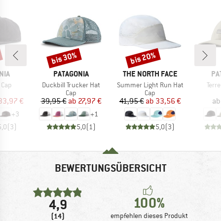
bis 30%
bis 20%
Rabatt
Rabatt
MARKE
MARKE
MA
NIA
PATAGONIA
THE NORTH FACE
PA
Artikel
Artikel
Artik
 Cap
Duckbill Trucker Hat
Summer Light Run Hat
Terr
uktgruppe
Produktgruppe
Produktgruppe
Cap
Cap
eis
duzierter Preis
Preis
reduzierter Preis
Preis
reduzierter Preis
33,97 €
39,95 €
ab
27,97 €
41,95 €
ab
33,56 €
ab
+
3
+
1
5,0
(
3
)
5,0
(
1
)
5,0
(
3
)
BEWERTUNGSÜBERSICHT
100%
4,9
(14)
empfehlen dieses Produkt