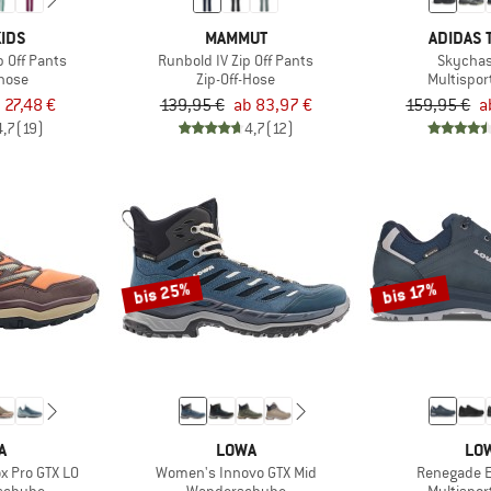
IDS
MAMMUT
ADIDAS 
p Off Pants
Runbold IV Zip Off Pants
Skychas
ghose
Zip-Off-Hose
Multispo
 27,48 €
139,95 €
ab 83,97 €
159,95 €
a
4,7
(19)
4,7
(12)
bis 25%
bis 17%
A
LOWA
LO
 Pro GTX LO
Women's Innovo GTX Mid
Renegade E