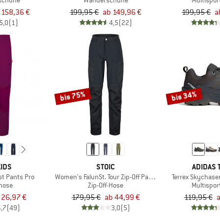
tschuhe
Wanderschuhe
Multispo
 158,36 €
199,95 €
ab 149,96 €
199,95 €
a
5,0
(1)
4,5
(22)
bis 75%
bis 34%
IDS
STOIC
ADIDAS 
t Pants Pro
Women's FalunSt. Tour Zip-Off Pants Light
Terrex Skychase
ghose
Zip-Off-Hose
Multispo
 26,97 €
179,95 €
ab 44,99 €
119,95 €
a
4,7
(49)
3,0
(5)