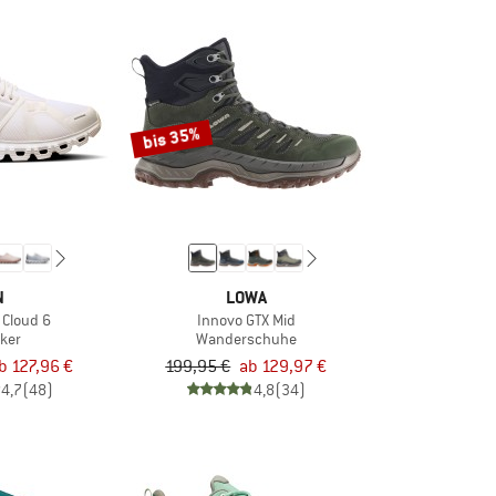
bis 35%
N
LOWA
Cloud 6
Innovo GTX Mid
ker
Wanderschuhe
b 127,96 €
199,95 €
ab 129,97 €
4,7
(48)
4,8
(34)