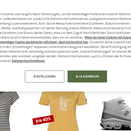
bis 55%
bis 60%
n Cookies und vergleichbare Technologien, um die notwendigen Funktionen unserer Website
n. Außerdem bieten wir zusätzliche Dienste und Funktionen an, analysieren unseren Datenv
Werbung zu personalisieren, bzw. Social Media-Funktionen bereitzustellen. Dadurch erfahren
, Werbe- und Analysepartner von deiner Nutzung unserer Website; diese sitzen teilweise in D
Garantien zum Schutz deiner Daten, etwa vor dem Zugriff durch Behörden. Durch Anklicken 
rklärst du dich damit einverstanden, dass wir so verfahren.
Wenn du keine Cookies mit Ausn
twendigen Cookie akzeptieren möchtest, dann klicke bitte hier
. Du kannst deine Cookie Eins
t in den „Einstellungen“ anpassen und einzelne Kategorien auswählen. Deine Einwilligung ist f
C
STOIC
STO
dieser Website nicht notwendig und kann jederzeit unter „Cookie Einstellungen“ im unteren B
errufen oder erstmals vergeben werden. Weitere Informationen, auch zu Risiken der Drittlan
our Pants Light
Women's HoforsSt. Softshell Zip-Off Pants Light
Women's Merino15
n unseren
Datenschutzhinweisen
.
ghose
Zip-Off-Hose
Merino
76,48 €
179,95 €
ab 80,98 €
74,95 €
a
4,5
(10)
4,0
(14)
EINSTELLUNGEN
ALLE AUSWÄHLEN
bis 40%