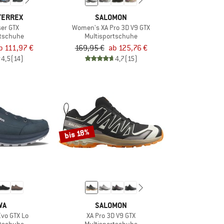
TERREX
SALOMON
er GTX
Women's XA Pro 3D V9 GTX
rtschuhe
Multisportschuhe
b 111,97 €
169,95 €
ab 125,76 €
4,5
(14)
4,7
(15)
bis 18%
WA
SALOMON
vo GTX Lo
XA Pro 3D V9 GTX