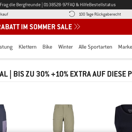
Ruf uns an unter
Frag die Bergfreunde
|
01-38528-97
FAQ & Hilfe
Bestellstatus
Finde die Zahlungs-Infos hier! Öffnet sich in einer Infobox
Gehe h
kauf
100 Tage Rückgaberecht
stung
Klettern
Bike
Winter
Alle Sportarten
Mark
AL | BIS ZU 30% +10% EXTRA AUF DIESE