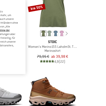
bis 50%
 zu
erkehr, um
 auch unsere
rittländern ohne
von „Alle
ahme der
tellungen aber
reiwillig, für
IC
STOIC
ereich unserer
dstransfers,
5 LaholmSt. Tank
Women's Merino155 LaholmSt. T-Shirt
shirt
Merinoshirt
b 29,98 €
79,95 €
ab 39,98 €
4,9
(20)
4,9
(22)