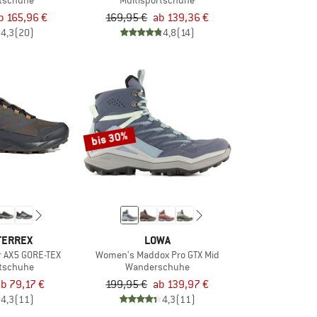
rtschuhe
Multisportschuhe
b 165,96 €
169,95 €
ab 139,36 €
4,3
(20)
4,8
(14)
bis 30%
TERREX
LOWA
r AX5 GORE-TEX
Women's Maddox Pro GTX Mid
rtschuhe
Wanderschuhe
b 79,17 €
199,95 €
ab 139,97 €
4,3
(11)
4,3
(11)