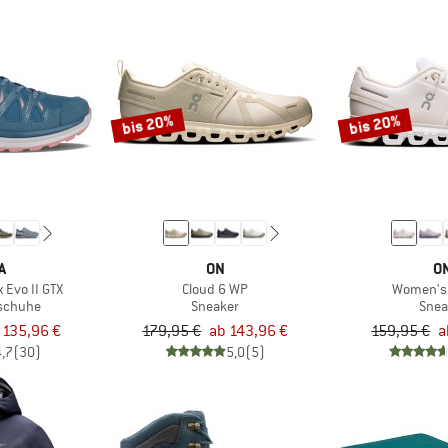
bis 20%
bis 20%
A
ON
O
 Evo II GTX
Cloud 6 WP
Women's 
tschuhe
Sneaker
Snea
 135,96 €
179,95 €
ab 143,96 €
159,95 €
a
4,7
(30)
5,0
(5)