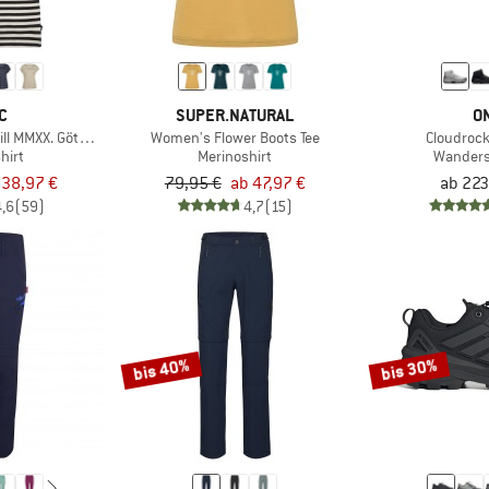
C
SUPER.NATURAL
O
l MMXX. Göteborg Loose Tee St
Women's Flower Boots Tee
Cloudroc
hirt
Merinoshirt
Wander
 38,97 €
79,95 €
ab 47,97 €
ab 223
4,6
(59)
4,7
(15)
bis 40%
bis 30%