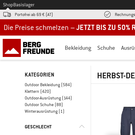
Zum
Shop
Basislager
Portofrei ab 69 € (AT)
Rechnungs
Jetzt bis zu 50% Rabatt im Sommer Sale
Bekleidung
Schuhe
Ausrü
HERBST-DE
KATEGORIEN
Outdoor Bekleidung
(584)
Klettern
(420)
Outdoor-Ausrüstung
(144)
Outdoor Schuhe
(88)
Winterausrüstung
(1)
GESCHLECHT