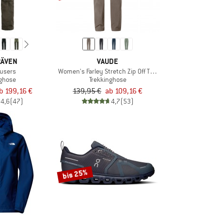
RÄVEN
VAUDE
ousers
Women's Farley Stretch Zip Off T-Zip Pants II
nghose
Trekkinghose
b 199,16 €
139,95 €
ab 109,16 €
4,6
(47)
4,7
(53)
bis 25%