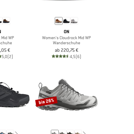
N
ON
k Mid WP
Women's Cloudrock Mid WP
schuhe
Wanderschuhe
,05 €
ab 220,75 €
5,0
(2)
4,5
(6)
bis 26%