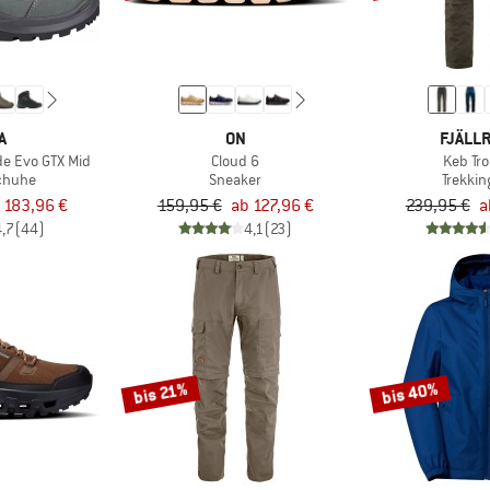
A
ON
FJÄLL
e Evo GTX Mid
Cloud 6
Keb Tr
chuhe
Sneaker
Trekki
 183,96 €
159,95 €
ab 127,96 €
239,95 €
a
4,7
(44)
4,1
(23)
bis 40%
bis 21%