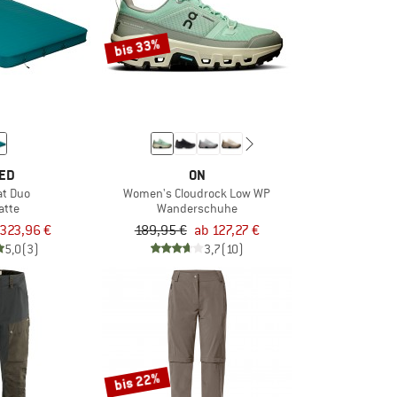
bis 33%
ED
ON
t Duo
Women's Cloudrock Low WP
atte
Wanderschuhe
323,96 €
189,95 €
ab 127,27 €
5,0
(3)
3,7
(10)
bis 22%