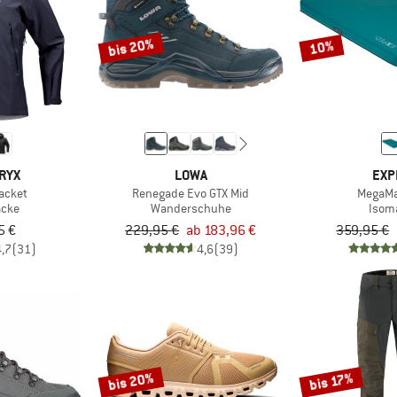
bis 20%
10%
RYX
LOWA
EXP
Jacket
Renegade Evo GTX Mid
MegaMa
acke
Wanderschuhe
Isom
5 €
229,95 €
ab 183,96 €
359,95 €
4,7
(31)
4,6
(39)
bis 20%
bis 17%