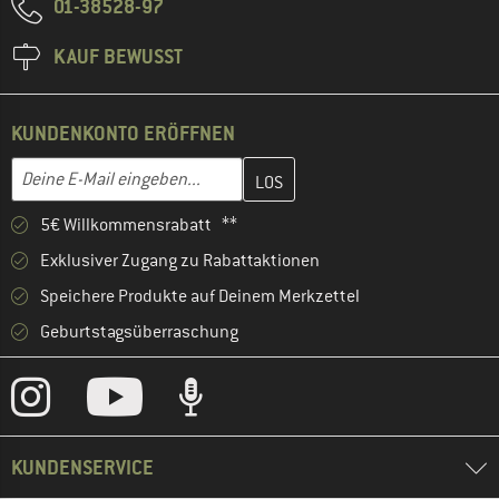
01-38528-97
KAUF BEWUSST
KUNDENKONTO ERÖFFNEN
Gib hier deine E-Mail-Adresse ein und erstelle im nächsten Schri
E-Mail-Adresse
5€ Willkommensrabatt **
Exklusiver Zugang zu Rabattaktionen
Speichere Produkte auf Deinem Merkzettel
Geburtstagsüberraschung
KUNDENSERVICE