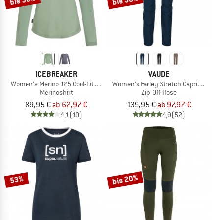
bis 30%
bis 30%
ICEBREAKER
VAUDE
Women's Merino 125 Cool-Lite Sphere III L/S Tee
Women's Farley Stretch Capri T-Zip Pa
Merinoshirt
Zip-Off-Hose
89,95 €
ab 62,97 €
139,95 €
ab 97,97 €
4,1
(10)
4,9
(52)
bis 20%
53%