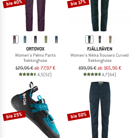
bis 40%
bis 17%
ORTOVOX
FJÄLLRÄVEN
Women's Pelmo Pants
Women's Nikka Trousers Curved
Trekkinghose
Trekkinghose
129,95 €
ab 77,97 €
199,95 €
ab 165,96 €
4,5
(52)
4,7
(64)
bis 25%
bis 50%