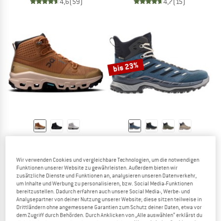
4,6
(59)
4,7
(15)
bis 23%
ON
LOWA
Women's Cloudrock Mid WP
Women's Innovo GTX Mid
Wanderschuhe
Wanderschuhe
Wir verwenden Cookies und vergleichbare Technologien, um die notwendigen
Funktionen unserer Website zu gewährleisten. Außerdem bieten wir
ab 220,75 €
199,95 €
ab 153,96 €
zusätzliche Dienste und Funktionen an, analysieren unseren Datenverkehr,
4,5
(6)
4,5
(22)
um Inhalte und Werbung zu personalisieren, bzw. Social Media-Funktionen
bereitzustellen. Dadurch erfahren auch unsere Social Media-, Werbe- und
Analysepartner von deiner Nutzung unserer Website; diese sitzen teilweise in
Drittländern ohne angemessene Garantien zum Schutz deiner Daten, etwa vor
dem Zugriff durch Behörden. Durch Anklicken von „Alle auswählen“ erklärst du