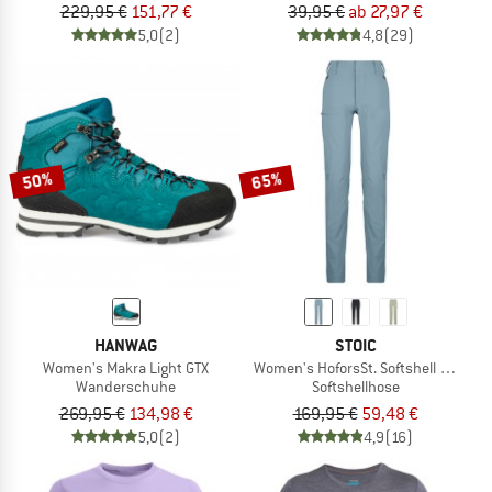
229,95 €
151,77 €
39,95 €
ab 27,97 €
5,0
(2)
4,8
(29)
50%
65%
HANWAG
STOIC
Women's Makra Light GTX
Women's HoforsSt. Softshell Pants L
Wanderschuhe
Softshellhose
269,95 €
134,98 €
169,95 €
59,48 €
5,0
(2)
4,9
(16)