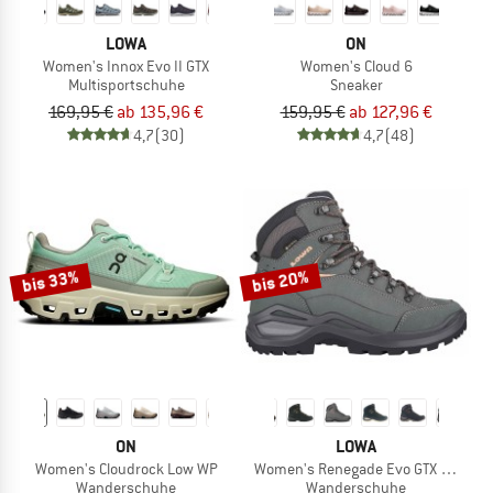
LOWA
ON
Women's Innox Evo II GTX
Women's Cloud 6
Multisportschuhe
Sneaker
169,95 €
ab 135,96 €
159,95 €
ab 127,96 €
4,7
(30)
4,7
(48)
bis 33%
bis 20%
ON
LOWA
Women's Cloudrock Low WP
Women's Renegade Evo GTX Mid
Wanderschuhe
Wanderschuhe