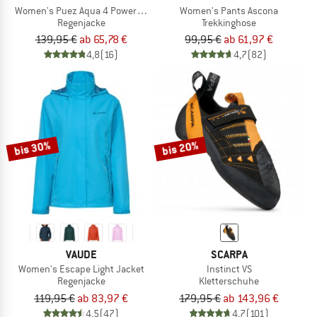
Women's Puez Aqua 4 PowerTex 2.5L Jacket
Women's Pants Ascona
Regenjacke
Trekkinghose
139,95 €
ab 65,78 €
99,95 €
ab 61,97 €
4,8
(16)
4,7
(82)
bis 30%
bis 20%
VAUDE
SCARPA
Women's Escape Light Jacket
Instinct VS
Regenjacke
Kletterschuhe
119,95 €
ab 83,97 €
179,95 €
ab 143,96 €
4,5
(47)
4,7
(101)