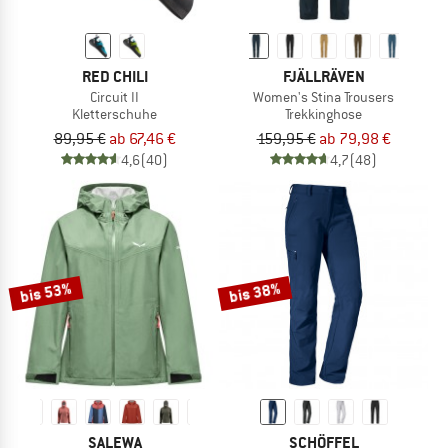
RED CHILI
FJÄLLRÄVEN
Circuit II
Women's Stina Trousers
Kletterschuhe
Trekkinghose
89,95 €
ab 67,46 €
159,95 €
ab 79,98 €
4,6
(40)
4,7
(48)
bis 53%
bis 38%
SALEWA
SCHÖFFEL