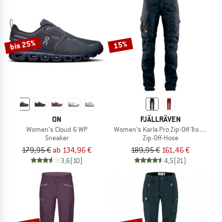
bis 25%
15%
ON
FJÄLLRÄVEN
Women's Cloud 6 WP
Women's Karla Pro Zip-Off Trousers
Sneaker
Zip-Off-Hose
179,95 €
ab 134,96 €
189,95 €
161,46 €
3,6
(10)
4,5
(21)