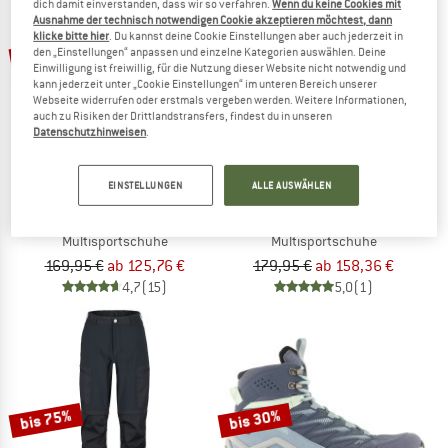
dich damit einverstanden, dass wir so verfahren.
Wenn du keine Cookies mit
Ausnahme der technisch notwendigen Cookie akzeptieren möchtest, dann
klicke bitte hier
. Du kannst deine Cookie Einstellungen aber auch jederzeit in
bis 26%
bis 12%
den „Einstellungen“ anpassen und einzelne Kategorien auswählen. Deine
Einwilligung ist freiwillig, für die Nutzung dieser Website nicht notwendig und
kann jederzeit unter „Cookie Einstellungen“ im unteren Bereich unserer
Webseite widerrufen oder erstmals vergeben werden. Weitere Informationen,
auch zu Risiken der Drittlandstransfers, findest du in unseren
Datenschutzhinweisen
.
EINSTELLUNGEN
ALLE AUSWÄHLEN
SALOMON
LOWA
Women's XA Pro 3D V9 GTX
Women's Maddox Pro GTX LO
Multisportschuhe
Multisportschuhe
169,95 €
ab 125,76 €
179,95 €
ab 158,36 €
4,7
(15)
5,0
(1)
bis 75%
bis 30%