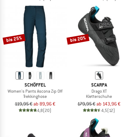
bis 25%
bis 20%
SCHÖFFEL
SCARPA
Women's Pants Ascona Zip Off
Drago XT
Trekkinghose
Kletterschuhe
119,95 €
ab 89,96 €
179,95 €
ab 143,96 €
4,8
(20)
4,5
(12)