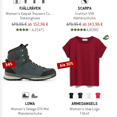
FJÄLLRÄVEN
SCARPA
Women's Kaipak Trousers Curved
Instinct VSR
Trekkinghose
Kletterschuhe
179,95 €
ab 152,96 €
179,95 €
ab 143,96 €
4,2
(47)
4,8
(98)
bis 30%
34%
LOWA
ARMEDANGELS
Women's Delago GTX Mid
Women's Idaa Logo
Wanderschuhe
T-Shirt