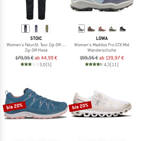
STOIC
LOWA
Women's FalunSt. Tour Zip-Off Pants Light
Women's Maddox Pro GTX Mid
Zip-Off-Hose
Wanderschuhe
179,95 €
ab 44,99 €
199,95 €
ab 139,97 €
3,0
(5)
4,3
(11)
bis 20%
bis 20%