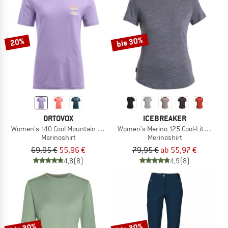
bis 30%
20%
ORTOVOX
ICEBREAKER
Women's 140 Cool Mountain Gradient T-Shirt
Women's Merino 125 Cool-Lite Sphere 
Merinoshirt
Merinoshirt
69,95 €
55,96 €
79,95 €
ab 55,97 €
4,8
(8)
4,9
(8)