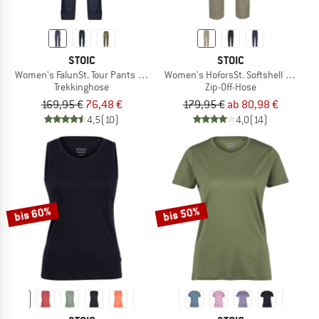
STOIC
STOIC
Women's FalunSt. Tour Pants Light
Women's HoforsSt. Softshell Zip-Off 
Trekkinghose
Zip-Off-Hose
169,95 €
76,48 €
179,95 €
ab 80,98 €
4,5
(10)
4,0
(14)
bis 60%
bis 50%