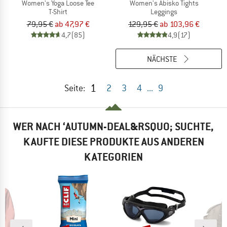
Women's Yoga Loose Tee
Women's Abisko Tights
T-Shirt
Leggings
79,95 €
ab 47,97 €
129,95 €
ab 103,96 €
4,7
(85)
4,9
(17)
NÄCHSTE
1
Seite:
2
3
4
...
9
WER NACH ‘AUTUMN-DEAL&RSQUO; SUCHTE,
KAUFTE DIESE PRODUKTE AUS ANDEREN
KATEGORIEN