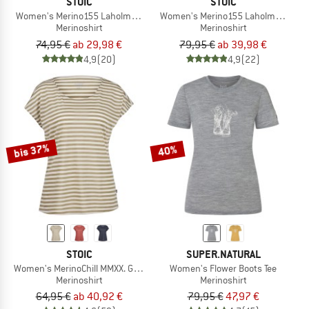
STOIC
STOIC
Women's Merino155 LaholmSt. Tank
Women's Merino155 LaholmSt. T-Shi
Merinoshirt
Merinoshirt
74,95 €
ab 29,98 €
79,95 €
ab 39,98 €
4,9
(20)
4,9
(22)
bis 37%
40%
STOIC
SUPER.NATURAL
Women's MerinoChill MMXX. Göteborg Loose Tee St
Women's Flower Boots Tee
Merinoshirt
Merinoshirt
64,95 €
ab 40,92 €
79,95 €
47,97 €