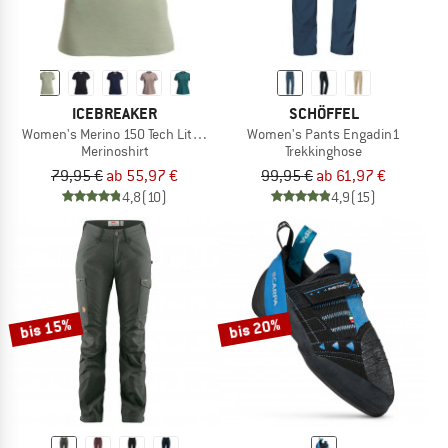
ICEBREAKER
SCHÖFFEL
Women's Merino 150 Tech Lite III S/S Tee
Women's Pants Engadin1
Merinoshirt
Trekkinghose
79,95 €
ab 55,97 €
99,95 €
ab 61,97 €
4,8
(10)
4,9
(15)
bis 15%
bis 20%