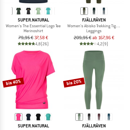
SUPER.NATURAL
FJÄLLRÄVEN
Women's The Essential Logo Tee
Women's Abisko Trekking Tights HD
Merinoshirt
Leggings
79,95 €
37,58 €
209,95 €
ab 167,96 €
4,8
(26)
4,2
(9)
bis 40%
bis 20%
SUPER.NATURAL
FJÄLLRÄVEN