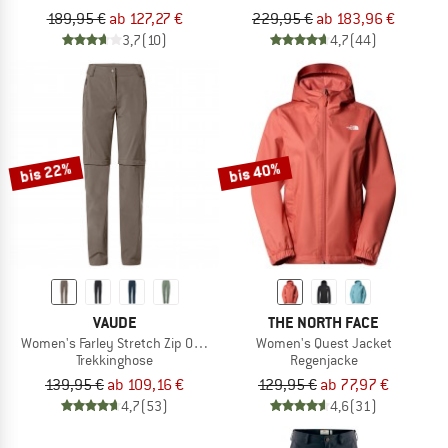
189,95 €
ab 127,27 €
229,95 €
ab 183,96 €
3,7
(10)
4,7
(44)
bis 22%
bis 40%
VAUDE
THE NORTH FACE
Women's Farley Stretch Zip Off T-Zip Pants II
Women's Quest Jacket
Trekkinghose
Regenjacke
139,95 €
ab 109,16 €
129,95 €
ab 77,97 €
4,7
(53)
4,6
(31)