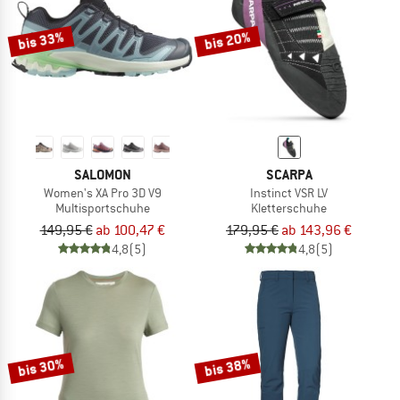
bis 33%
bis 20%
SALOMON
SCARPA
Women's XA Pro 3D V9
Instinct VSR LV
Multisportschuhe
Kletterschuhe
149,95 €
ab 100,47 €
179,95 €
ab 143,96 €
4,8
(5)
4,8
(5)
bis 30%
bis 38%