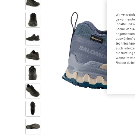
Wir verwende
gewährleiste
Inhalte und 
Social Media-
angemessene 
auswählen“ e
technisch no
auch jederzei
die Nutzung 
Webseite wid
findest du i