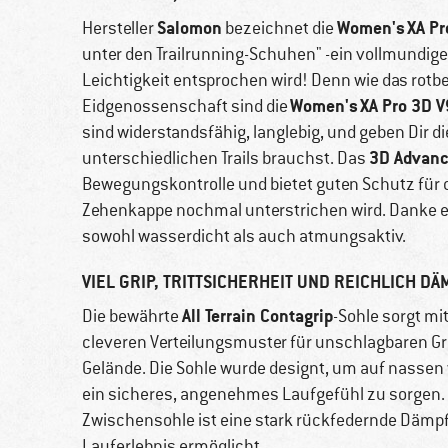
Salomon
Women's XA Pr
Hersteller
bezeichnet die
unter den Trailrunning-Schuhen" -ein vollmundige
Leichtigkeit entsprochen wird! Denn wie das rotb
Women's
XA Pro 3D V
Eidgenossenschaft sind die
sind widerstandsfähig, langlebig, und geben Dir d
3D Advanc
unterschiedlichen Trails brauchst. Das
Bewegungskontrolle und bietet guten Schutz für d
Zehenkappe nochmal unterstrichen wird. Danke 
sowohl wasserdicht als auch atmungsaktiv.
VIEL GRIP, TRITTSICHERHEIT UND REICHLICH D
All Terrain Contagrip
Die bewährte
-Sohle sorgt mi
cleveren Verteilungsmuster für unschlagbaren Gri
Gelände. Die Sohle wurde designt, um auf nassen 
ein sicheres, angenehmes Laufgefühl zu sorgen.
Zwischensohle ist eine stark rückfedernde Dämpf
Lauferlebnis ermöglicht.