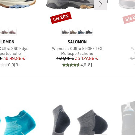
bis 20%
bis 
Rabatt
Rabat
ARKE
MARKE
ALOMON
SALOMON
Artikel
Ar
 Ultra 360 Edge
Women's X Ultra 5 GORE-TEX
Wo
ktgruppe
Produktgruppe
sportschuhe
Multisportschuhe
Preis
reduzierter Preis
Preis
reduzierter Preis
 €
ab
99,86 €
159,95 €
ab
127,96 €
12
0,0
(
0
)
4,6
(
8
)