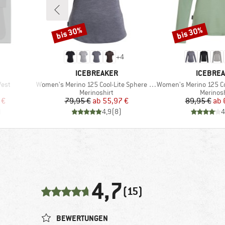
bis 30%
bis 30%
Rabatt
Rabatt
+
4
MARKE
MARKE
ICEBREAKER
ICEBRE
Artikel
Artikel
est
Women's Merino 125 Cool-Lite Sphere III S/S Tee
Women's Merino 125 Cool-Lite
pe
Produktgruppe
Produkt
Merinoshirt
Merinosh
rter Preis
Preis
reduzierter Preis
Pr
re
 €
79,95 €
ab
55,97 €
89,95 €
ab
)
4,9
(
8
)
4
4,7
(15)
BEWERTUNGEN