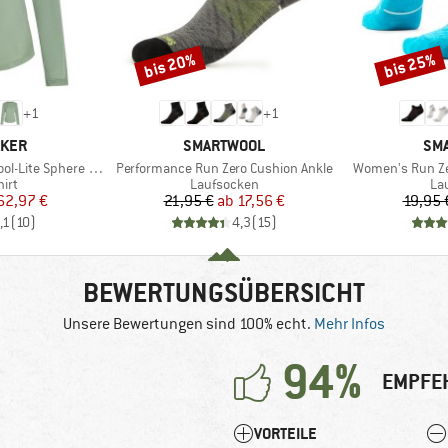
bis 20%
bis 25%
Rabatt
Rabatt
+
1
+
1
MARKE
MA
AKER
SMARTWOOL
SM
Artikel
Artikel
 Sphere III L/S Tee
Performance Run Zero Cushion Ankle
Women's Run Ze
gruppe
Produktgruppe
Pr
irt
Laufsocken
La
eis
duzierter Preis
Preis
reduzierter Preis
62,97 €
21,95 €
ab
17,56 €
19,95 
,1
(
10
)
4,3
(
15
)
BEWERTUNGSÜBERSICHT
Unsere Bewertungen sind 100% echt.
Mehr Infos
94%
EMPFE
VORTEILE