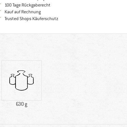
Gehe hier zu den Rückgabe-Richtlinien Öf
100 Tage Rückgaberecht
Finde die Zahlungs-Infos hier! Öffnet sich in 
Kauf auf Rechnung
Finde alle Infos hier!
Trusted Shops Käuferschutz
630 g