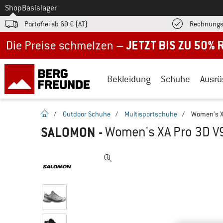
Zum
Shop
Basislager
Portofrei ab 69 € (AT)
Rechnungs
Jetzt bis zu 50% Rabatt im Sommer Sale
Bekleidung
Schuhe
Ausrü
Startseite
/
Outdoor Schuhe
/
Multisportschuhe
/
Women's XA
SALOMON
-
Women's XA Pro 3D V9