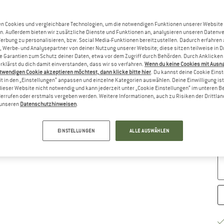
Gr
n Cookies und vergleichbare Technologien, um die notwendigen Funktionen unserer Website
n. Außerdem bieten wir zusätzliche Dienste und Funktionen an, analysieren unseren Datenv
Werbung zu personalisieren, bzw. Social Media-Funktionen bereitzustellen. Dadurch erfahren
, Werbe- und Analysepartner von deiner Nutzung unserer Website; diese sitzen teilweise in D
Garantien zum Schutz deiner Daten, etwa vor dem Zugriff durch Behörden. Durch Anklicken 
rklärst du dich damit einverstanden, dass wir so verfahren.
Wenn du keine Cookies mit Ausn
twendigen Cookie akzeptieren möchtest, dann klicke bitte hier
. Du kannst deine Cookie Eins
t in den „Einstellungen“ anpassen und einzelne Kategorien auswählen. Deine Einwilligung ist f
dieser Website nicht notwendig und kann jederzeit unter „Cookie Einstellungen“ im unteren B
errufen oder erstmals vergeben werden. Weitere Informationen, auch zu Risiken der Drittlan
n unseren
Datenschutzhinweisen
.
G
Li
EINSTELLUNGEN
ALLE AUSWÄHLEN
M