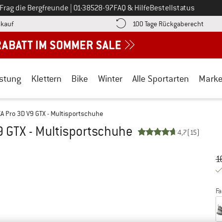
Ruf uns an unter
Frag die Bergfreunde
|
01-38528-97
FAQ & Hilfe
Bestellstatus
Finde die Zahlungs-Infos hier! Öffnet sich in einer Infobox
Gehe h
kauf
100 Tage Rückgaberecht
stung
Klettern
Bike
Winter
Alle Sportarten
Mark
 Pro 3D V9 GTX - Multisportschuhe
 GTX - Multisportschuhe
4,7
(15)
Ur
Pr
1
Fa