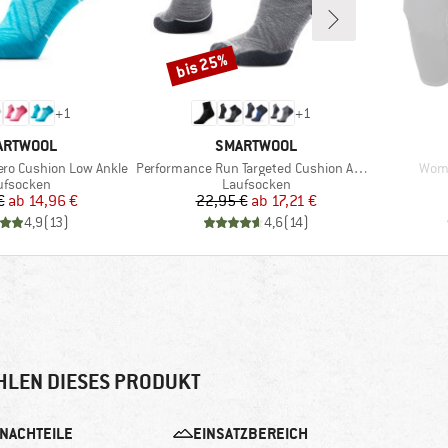
bis 25%
Rabatt
+
1
+
1
RKE
MARKE
ARTWOOL
SMARTWOOL
Artikel
Artik
ro Cushion Low Ankle
Performance Run Targeted Cushion Ankle
Wome
oduktgruppe
Produktgruppe
ufsocken
Laufsocken
Preis
reduzierter Preis
Preis
reduzierter Preis
€
ab
14,96 €
22,95 €
ab
17,21 €
4,9
(
13
)
4,6
(
14
)
HLEN DIESES PRODUKT
NACHTEILE
EINSATZBEREICH