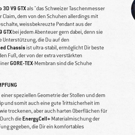
o 3D V9 GTX
als "das Schweizer Taschenmesser
r Claim, dem von den Schuhen allerdings mit
eschalte, weissbekreuzte Pendant aus der
9 GTX
bei jedem Abenteuer gern dabei, denn sie
ie Unterstützung, die Du auf den
ed Chassis
ist ultra-stabil, ermöglicht Dir beste
en Fuß, der von der extra verstärkten
GORE-TEX
einer
-Membran sind die Schuhe
ÄMPFUNG
t einer speziellen Geometrie der Stollen und dem
p und somit auch eine gute Trittsicherheit im
wie trockenen, aber auch harten Oberflächen für
EnergyCell+
 Durch die
Materialmischung der
ung gegeben, die Dir ein komfortables