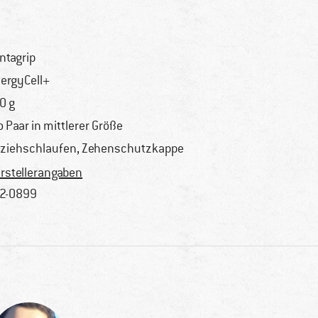
ntagrip
ergyCell+
0 g
o Paar in mittlerer Größe
ziehschlaufen, Zehenschutzkappe
rstellerangaben
2-0899