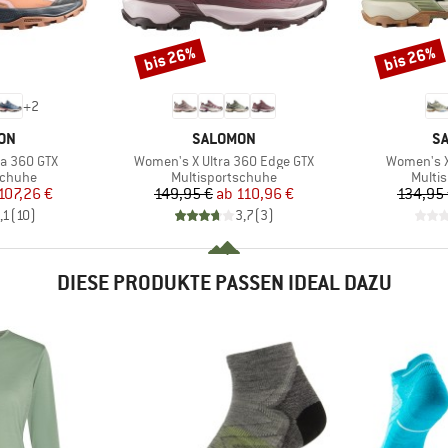
bis 26%
bis 26%
Rabatt
Rabatt
+
2
MARKE
M
ON
SALOMON
S
Artikel
Artikel
a 360 GTX
Women's X Ultra 360 Edge GTX
Women's X
ppe
Produktgruppe
Produ
schuhe
Multisportschuhe
Multi
eis
duzierter Preis
Preis
reduzierter Preis
107,26 €
149,95 €
ab
110,96 €
134,95
,1
(
10
)
3,7
(
3
)
DIESE PRODUKTE PASSEN IDEAL DAZU