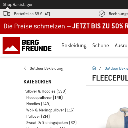
Zum
Shop
Basislager
Portofrei ab 69 € (AT)
Rechnungs
Jetzt bis zu 50% Rabatt im Sommer Sale
Bekleidung
Schuhe
Ausrü
Startseite
Outdoor Bekleidung
/
Outdoor Bekl
FLEECEPU
KATEGORIEN
Pullover & Hoodies
(598)
Fleecepullover
(148)
Hoodies
(149)
Woll- & Merinopullover
(116)
Pullover
(214)
Sweat- & Trainingsjacken
(32)