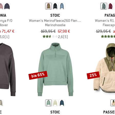
NIA
STOIC
PATAG
nya P/O
Women's MerinoFleece260 FlenSt. Half Zip with Hood
Women's R1 A
llover
Merinohoodie
Fleecep
b 71,47 €
169,95 €
67,98 €
129,95 €
a
5,0
(1)
2,6
(5)
bis 65%
25%
C
STOIC
PASSE