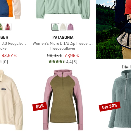
NGER
PATAGONIA
 3.0 Recycled Hooded Polar Fleece
Women's Micro D 1/2 Zip Fleece P/O
acke
Fleecepullover
 83,97 €
99,95 €
77,96 €
(0)
4,4
(5)
Die
JETZT BIS
ZU
bis 30%
60%