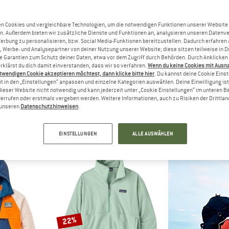
bis 30%
bis 34%
n Cookies und vergleichbare Technologien, um die notwendigen Funktionen unserer Website
n. Außerdem bieten wir zusätzliche Dienste und Funktionen an, analysieren unseren Datenv
Werbung zu personalisieren, bzw. Social Media-Funktionen bereitzustellen. Dadurch erfahren
, Werbe- und Analysepartner von deiner Nutzung unserer Website; diese sitzen teilweise in D
Garantien zum Schutz deiner Daten, etwa vor dem Zugriff durch Behörden. Durch Anklicken 
rklärst du dich damit einverstanden, dass wir so verfahren.
Wenn du keine Cookies mit Ausn
twendigen Cookie akzeptieren möchtest, dann klicke bitte hier
. Du kannst deine Cookie Eins
t in den „Einstellungen“ anpassen und einzelne Kategorien auswählen. Deine Einwilligung ist f
dieser Website nicht notwendig und kann jederzeit unter „Cookie Einstellungen“ im unteren B
errufen oder erstmals vergeben werden. Weitere Informationen, auch zu Risiken der Drittlan
NGER
PATAGONIA
PATAG
n unseren
Datenschutzhinweisen
.
1/2 Zip Recycled Sherpa Fleece
Women's Lightweight Synchilla Snap-T Fleece Pullover
Women's Retro 
acke
Fleecepullover
Fleecep
 69,97 €
129,95 €
ab 90,97 €
149,95 €
a
EINSTELLUNGEN
ALLE AUSWÄHLEN
4,8
(5)
4,6
(24)
22%