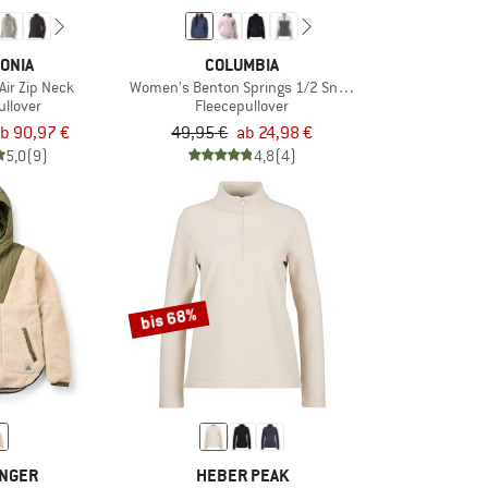
ONIA
COLUMBIA
ir Zip Neck
Women's Benton Springs 1/2 Snap Pull Over II
ullover
Fleecepullover
b 90,97 €
49,95 €
ab 24,98 €
5,0
(9)
4,8
(4)
bis 68%
NGER
HEBER PEAK