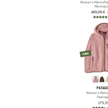
Women's MerinoFl
(3)
NIKIN
Merinopu
(4)
149,95 €
Norrøna
(1)
Northern Hunting
(2)
O'Neill
(2)
Odlo
(3)
Ortovox
(9)
Passenger
neu
(14)
Patagonia
(1)
Peak Performance
(2)
Picture
(3)
Protest
PATAGO
(2)
Rehall
Women's Retro
(1)
Rip Curl
Fleecej
179,9
(2)
Roxy