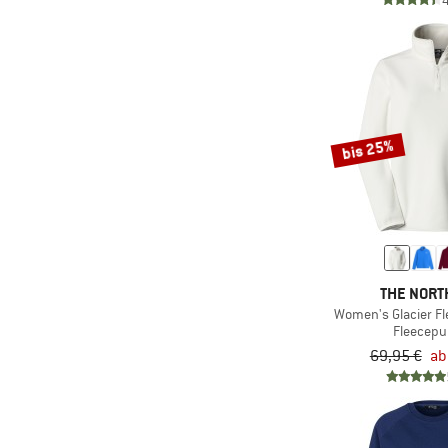
(4)
Salewa
(8)
Salomon
(1)
Santa Cruz
(3)
Sherpa
bis 25%
(1)
Smartwool
(5)
Stoic
(1)
Sweet Protection
(12)
The North Face
(1)
Vaude
THE NORT
Women's Glacier Fl
Fleecepu
69,95 €
ab