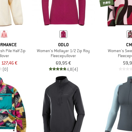
neu
ORMANCE
ODLO
CM
h Pile Half Zip
Women's Midlayer 1/2 Zip Roy
Women's Swe
llover
Fleecepullover
Fleecep
 127,46 €
69,95 €
59,9
(0)
4,8
(4)