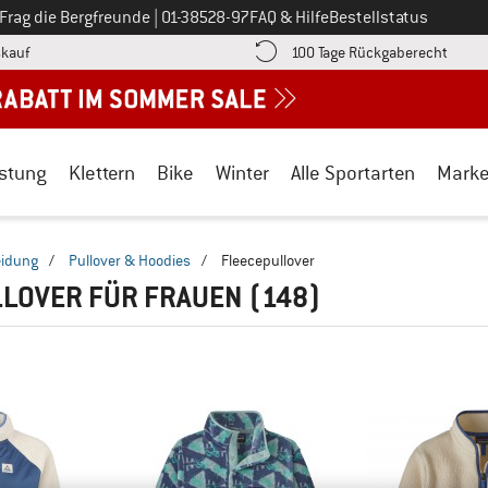
Ruf uns an unter
Frag die Bergfreunde
|
01-38528-97
FAQ & Hilfe
Bestellstatus
Finde die Zahlungs-Infos hier! Öffnet sich in einer Infobox
Gehe h
kauf
100 Tage Rückgaberecht
stung
Klettern
Bike
Winter
Alle Sportarten
Mark
eidung
/
Pullover & Hoodies
/
Fleecepullover
LLOVER FÜR FRAUEN
(148)