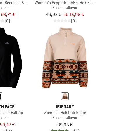
 Recycled Sherpa Hooded Fleece 2.0
Women's PepperbushHe. Half-Zip Fleece
jacke
Fleecepullover
93,71 €
49,95 €
ab 15,98 €
(0)
(0)
TH FACE
IRIEDAILY
acier Full Zip
Women's Half Indi Troyer
jacke
Fleecepullover
59,47 €
89,95 €