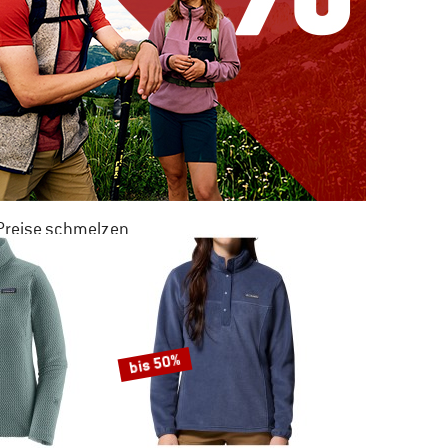
 Preise schmelzen
 ZU 50% RABATT
M SOMMER SALE
bis 50%