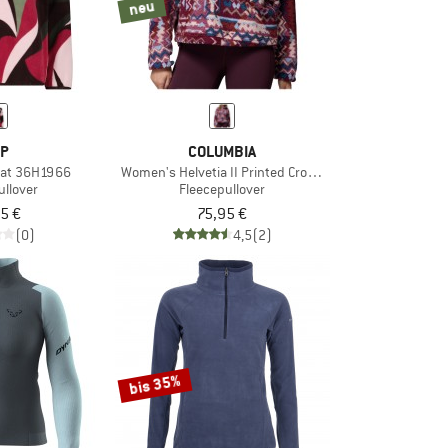
neu
P
COLUMBIA
at 36H1966
Women's Helvetia II Printed Cropped Half Snap
ullover
Fleecepullover
5 €
75,95 €
(0)
4,5
(2)
bis 35%