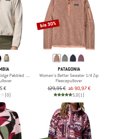
bis 30%
MBIA
PATAGONIA
idge Pebbled Fleece Half Snap
Women's Better Sweater 1/4 Zip
ullover
Fleecepullover
5 €
129,95 €
ab 90,97 €
(0)
5,0
(1)