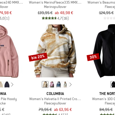
eece240 MMXX.Persberg Crew
Women's MerinoFleece335 MMXX. Lulea Half zip
Women's Beaumont
llover
Merinopullover
Fleece
74,98 €
139,95 €
ab 48,98 €
124,95 €
5,0
(1)
4,7
(16)
bis 20%
30%
NIA
COLUMBIA
THE NOR
 Pile Hoody
Women's Helvetia II Printed Cropped Half Snap
Women's 100 Gl
acke
Fleecepullover
Fleece
5 €
79,95 €
ab 63,96 €
84,95 €