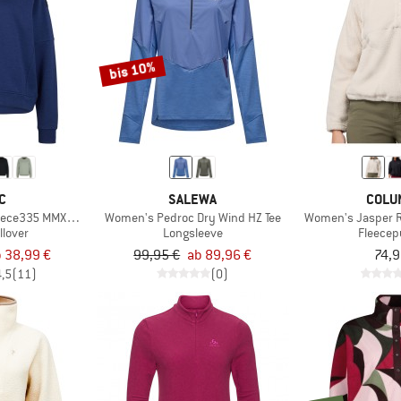
bis 10%
C
SALEWA
COLU
ece335 MMXX. Lulea Crew
Women's Pedroc Dry Wind HZ Tee
Women's Jasper R
llover
Longsleeve
Fleecep
 38,99 €
99,95 €
ab 89,96 €
74,9
4,5
(11)
(0)