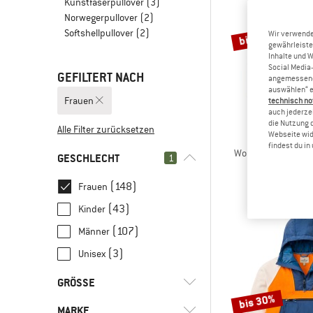
Kunstfaserpullover
(3)
Norwegerpullover
(2)
Softshellpullover
(2)
bis 30%
Wir verwende
gewährleiste
Inhalte und 
Social Media-
GEFILTERT NACH
angemessene 
auswählen“ e
Frauen
technisch no
auch jederzei
die Nutzung 
Alle Filter zurücksetzen
Webseite wid
PASSE
findest du i
Women's Home 2.0 
GESCHLECHT
1
Fleecej
99,95 €
ab
(148)
Frauen
(43)
Kinder
(107)
Männer
(3)
Unisex
GRÖSSE
bis 30%
MARKE