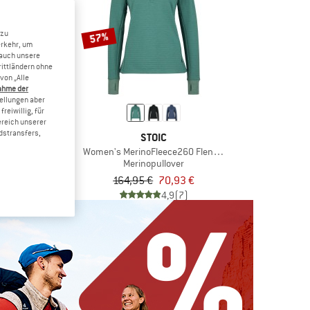
 zu
57%
erkehr, um
 auch unsere
rittländern ohne
von „Alle
ahme der
tellungen aber
reiwillig, für
ereich unserer
dstransfers,
ONIA
STOIC
Pile Marsupial
Women's MerinoFleece260 FlenSt. Half Zip
ullover
Merinopullover
b 98,97 €
164,95 €
70,93 €
4,7
(51)
4,9
(7)