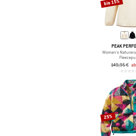
bis 15%
PEAK PERF
Women's Naturerus
Fleecepu
149,95 €
ab
25%