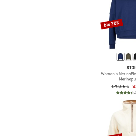
bis 70%
STOI
Women's MerinoFle
Merinopu
129,95 €
ab