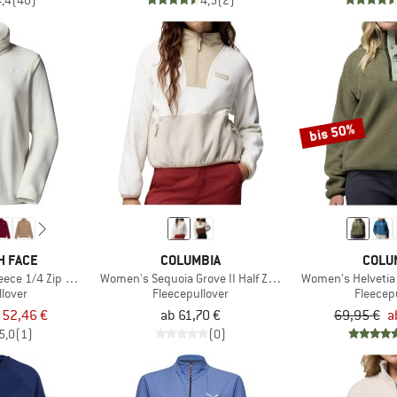
4,4
(40)
4,5
(2)
bis 50%
H FACE
COLUMBIA
COLU
eece 1/4 Zip Jacket
Women's Sequoia Grove II Half Zip Fleece
Women's Helvetia 
llover
Fleecepullover
Fleecep
 52,46 €
ab 61,70 €
69,95 €
a
5,0
(1)
(0)