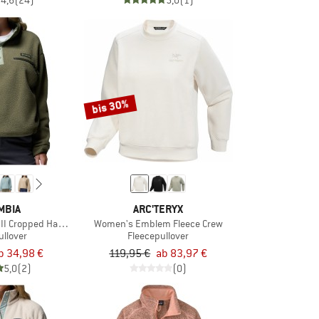
4,6
(24)
5,0
(1)
bis 30%
MBIA
ARC'TERYX
II Cropped Half Snap Fleece
Women's Emblem Fleece Crew
ullover
Fleecepullover
b 34,98 €
119,95 €
ab 83,97 €
5,0
(2)
(0)