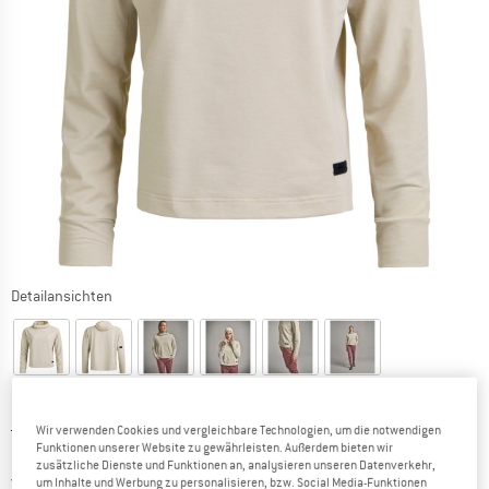
Detailansichten
Ursprünglicher Preis :
Preis:
129,95
€
Wir verwenden Cookies und vergleichbare Technologien, um die notwendigen
Funktionen unserer Website zu gewährleisten. Außerdem bieten wir
103,96
€
inkl. MwSt.
zusätzliche Dienste und Funktionen an, analysieren unseren Datenverkehr,
Österreich. Informationen zu den Versa
Versandkostenfrei
(AT)
um Inhalte und Werbung zu personalisieren, bzw. Social Media-Funktionen