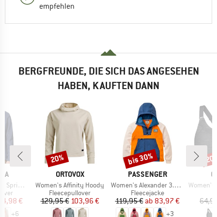
empfehlen
BERGFREUNDE, DIE SICH DAS ANGESEHEN
HABEN, KAUFTEN DANN
bis 30%
20%
20
Rabatt
Rabatt
Raba
MARKE
MARKE
M
BIA
ORTOVOX
PASSENGER
O
Artikel
Artikel
Artikel
 Pull Over II
Women's Affinity Hoody
Women's Alexander 3.0 Recycled Hooded Polar Fleece
Women's 150 Es
ruppe
Produktgruppe
Produktgruppe
P
lover
Fleecepullover
Fleecejacke
S
eis
duzierter Preis
Preis
reduzierter Preis
Preis
reduzierter Preis
24,98 €
129,95 €
103,96 €
119,95 €
ab
83,97 €
64,9
+
6
+
3