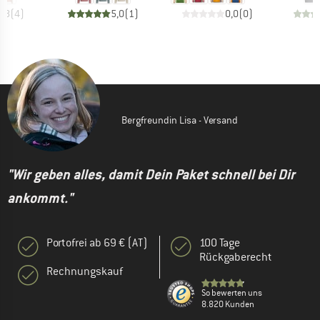
4,8
(
4
)
5,0
(
1
)
0,0
(
0
)
Bergfreundin Lisa - Versand
"Wir geben alles, damit Dein Paket schnell bei Dir
ankommt."
Portofrei ab 69 € (AT)
100 Tage
Rückgaberecht
Rechnungskauf
So bewerten uns
8.820 Kunden