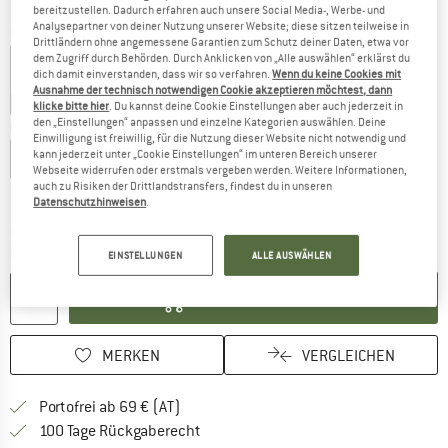
bereitzustellen. Dadurch erfahren auch unsere Social Media-, Werbe- und
Analysepartner von deiner Nutzung unserer Website; diese sitzen teilweise in
Farbe:
White Tea
Drittländern ohne angemessene Garantien zum Schutz deiner Daten, etwa vor
dem Zugriff durch Behörden. Durch Anklicken von „Alle auswählen“ erklärst du
dich damit einverstanden, dass wir so verfahren.
Wenn du keine Cookies mit
Ausnahme der technisch notwendigen Cookie akzeptieren möchtest, dann
20%
20%
20%
klicke bitte hier
. Du kannst deine Cookie Einstellungen aber auch jederzeit in
den „Einstellungen“ anpassen und einzelne Kategorien auswählen. Deine
Größe wählen:
Einwilligung ist freiwillig, für die Nutzung dieser Website nicht notwendig und
kann jederzeit unter „Cookie Einstellungen“ im unteren Bereich unserer
XS
S
M
L
XL
Webseite widerrufen oder erstmals vergeben werden. Weitere Informationen,
auch zu Risiken der Drittlandstransfers, findest du in unseren
Größentabelle
Datenschutzhinweisen
.
Der Link öffnet sich in einer Infobox und beinhaltet
Lieferzeit: 2-4 Werktage
Menge:
EINSTELLUNGEN
ALLE AUSWÄHLEN
IN DEN WARENKORB
MERKEN
VERGLEICHEN
Finde mehr Informationen zu den Versand
Portofrei ab 69 € (AT)
Gehe hier zu den Rückgabe-Richtlinie
100 Tage Rückgaberecht