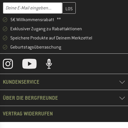
Gib hier deine E-Mail-Adresse ein und erstelle im nächsten Schri
E-Mail-Adresse
5€ Willkommensrabatt **
Exklusiver Zugang zu Rabattaktionen
Speichere Produkte auf Deinem Merkzettel
Geburtstagsüberraschung
KUNDENSERVICE
ÜBER DIE BERGFREUNDE
VERTRAG WIDERRUFEN