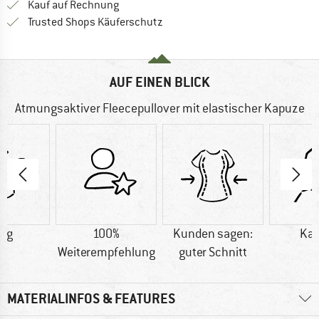
Finde die Zahlungs-Infos hier! Öffnet sich 
Kauf auf Rechnung
Finde alle Infos hier!
Trusted Shops Käuferschutz
AUF EINEN BLICK
Atmungsaktiver Fleecepullover mit elastischer Kapuze
3 g
100%
Kunden sagen:
Ka
Weiterempfehlung
guter Schnitt
MATERIALINFOS & FEATURES