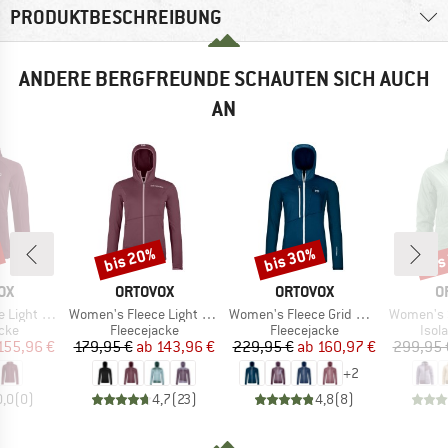
PRODUKTBESCHREIBUNG
ANDERE BERGFREUNDE SCHAUTEN SICH AUCH
AN
bis 20%
bis 30%
bis
Rabatt
Rabatt
Raba
MARKE
MARKE
M
OX
ORTOVOX
ORTOVOX
O
Artikel
Artikel
Artikel
Grid Hoody
Women's Fleece Light Hoody
Women's Fleece Grid Hoody
Women's Swissw
gruppe
Produktgruppe
Produktgruppe
Prod
cke
Fleecejacke
Fleecejacke
Isol
eis
duzierter Preis
Preis
reduzierter Preis
Preis
reduzierter Preis
155,96 €
179,95 €
ab
143,96 €
229,95 €
ab
160,97 €
299,95 
+
2
0,0
(
0
)
4,7
(
23
)
4,8
(
8
)