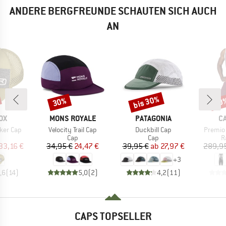
ANDERE BERGFREUNDE SCHAUTEN SICH AUCH
AN
bis 30%
30%
20
Rabatt
Rabatt
Raba
MARKE
MARKE
M
OX
MONS ROYALE
PATAGONIA
C
Artikel
Artikel
Artikel
cker Cap
Velocity Trail Cap
Duckbill Cap
Premio
uktgruppe
Produktgruppe
Produktgruppe
P
Cap
Cap
R
eis
duzierter Preis
Preis
reduzierter Preis
Preis
reduzierter Preis
33,16 €
34,95 €
24,47 €
39,95 €
ab
27,97 €
289,9
+
3
,6
(
14
)
5,0
(
2
)
4,2
(
11
)
CAPS TOPSELLER