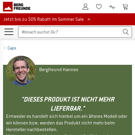
Zum Kundenkonto
Zum 
Zum Merkzettel.
Zum Produk
Jetzt bis zu 50% Rabatt im Sommer Sale
Jetzt bis zu 50% Rabatt im Sommer Sale »
Caps
Bergfreund Hannes
"DIESES PRODUKT IST NICHT MEHR
LIEFERBAR."
Entweder es handelt sich hierbei um ein älteres Modell oder
wir können bzw. werden das Produkt nicht mehr beim
Hersteller nachbestellen.