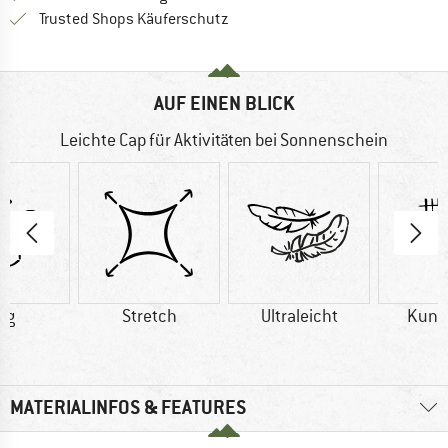
Finde alle Infos hier!
Trusted Shops Käuferschutz
AUF EINEN BLICK
Leichte Cap für Aktivitäten bei Sonnenschein
 g
Stretch
Ultraleicht
Kuns
MATERIALINFOS & FEATURES