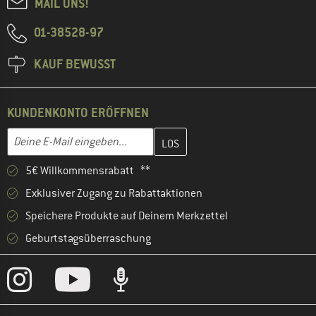
MAIL UNS!
01-38528-97
KAUF BEWUSST
KUNDENKONTO ERÖFFNEN
Gib hier deine E-Mail-Adresse ein und erstelle im nächsten Schri
Deine E-Mail eingeben...
5€ Willkommensrabatt **
Exklusiver Zugang zu Rabattaktionen
Speichere Produkte auf Deinem Merkzettel
Geburtstagsüberraschung