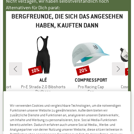
Nicht verzagen, wir haben selbstverständlich noch
Alternativen für Dich parat:
BERGFREUNDE, DIE SICH DAS ANGESEHEN
HABEN, KAUFTEN DANN
10%
20%
15
Rabatt
Rabatt
Raba
KE
C
MARKE
ALÉ
MARKE
COMPRESSPORT
 Short
Artikel
Pr-E Strada 2.0 Bibshorts
Artikel
Pro Racing Cap
Artikel
Cosmic 
tgruppe
se
Produktgruppe
Radhose
Produktgruppe
Cap
Pr
Ra
eis
duzierter Preis
16,06 €
107,95 €
Preis
reduzierter Preis
97,16 €
44,95 €
ab
Preis
reduzierter Preis
35,96 €
218,9
Wir verwenden Cookies und vergleichbare Technologien, um die notwendigen
Funktionen unserer Website zu gewährleisten. Außerdem bieten wir
0,0
(
0
)
0,0
(
0
)
0,0
(
0
)
zusätzliche Dienste und Funktionen an, analysieren unseren Datenverkehr,
um Inhalte und Werbung zu personalisieren, bzw. Social Media-Funktionen
bereitzustellen. Dadurch erfahren auch unsere Social Media-, Werbe- und
Analysepartner von deiner Nutzung unserer Website; diese sitzen teilweise in