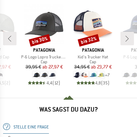
bis 30%
bis 32%
Rabatt
Rabatt
KE
MARKE
MARKE
MA
F
PATAGONIA
PATAGONIA
PA
Artikel
Artikel
Artikel
d Cap
P-6 Logo Lopro Trucker Hat
Kid's Trucker Hat
P-6 Log
uktgruppe
Produktgruppe
Produktgruppe
Cap
Cap
eis
duzierter Preis
Preis
reduzierter Preis
Preis
reduzierter Preis
7,97 €
39,95 €
ab
27,97 €
34,95 €
ab
23,77 €
3
+
7
4,5
(
2
)
4,4
(
12
)
4,8
(
35
)
WAS SAGST DU DAZU?
STELLE EINE FRAGE