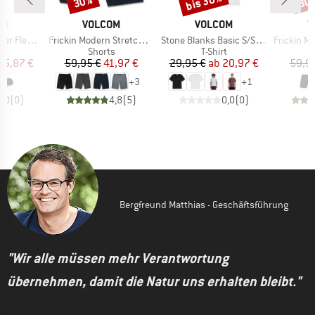
bis 30%
30%
30
E
MARKE
MARKE
M
OM
VOLCOM
VOLCOM
V
Artikel
Artikel
Artikel
exfit Hat
Frickin Modern Stretch Short 21
Stone Blanks Basic S/S Tee
Frickin Mod
uktgruppe
Produktgruppe
Produktgruppe
Shorts
T-Shirt
eis
duzierter Preis
Preis
reduzierter Preis
Preis
reduzierter Preis
25,87 €
59,95 €
41,97 €
29,95 €
ab
20,97 €
59,9
+
3
+
1
0,0
(
0
)
4,8
(
5
)
0,0
(
0
)
Bergfreund Matthias - Geschäftsführung
"Wir alle müssen mehr Verantwortung
übernehmen, damit die Natur uns erhalten bleibt."