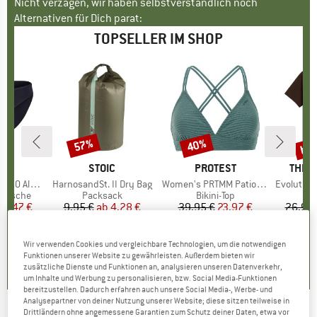
Nicht verzagen, wir haben selbstverständlich noch
Alternativen für Dich parat:
TOPSELLER IM SHOP
bis
57%
40%
Rabatt
Rabatt
Raba
KE
C
MARKE
STOIC
MARKE
PROTEST
MARK
THE 
enSt. Brief
Artikel
HarnosandSt. II Dry Bag
Artikel
Women's PRTMM Patio Triangle
Artikel
Evolution Simpl
ppe
rwäsche
Produktgruppe
Packsack
Produktgruppe
Bikini-Top
eis
duzierter Preis
24,47 €
9,95 €
ab
Preis
reduzierter Preis
4,28 €
39,95 €
Preis
reduzierter Preis
23,97 €
26,95 
+
3
,8
(
44
)
5,0
(
2
)
4,9
(
23
)
Wir verwenden Cookies und vergleichbare Technologien, um die notwendigen
Funktionen unserer Website zu gewährleisten. Außerdem bieten wir
zusätzliche Dienste und Funktionen an, analysieren unseren Datenverkehr,
um Inhalte und Werbung zu personalisieren, bzw. Social Media-Funktionen
bereitzustellen. Dadurch erfahren auch unsere Social Media-, Werbe- und
Analysepartner von deiner Nutzung unserer Website; diese sitzen teilweise in
Drittländern ohne angemessene Garantien zum Schutz deiner Daten, etwa vor