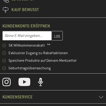
KAUF BEWUSST
KUNDENKONTO ERÖFFNEN
Gib hier deine E-Mail-Adresse ein und erstelle im nächsten Schri
E-Mail-Adresse
5€ Willkommensrabatt **
Exklusiver Zugang zu Rabattaktionen
Speichere Produkte auf Deinem Merkzettel
Geburtstagsüberraschung
KUNDENSERVICE