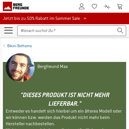
Zum Kundenkonto
Zum 
Zum Merkzettel.
Zum Produk
Jetzt bis zu 50% Rabatt im Sommer Sale
Jetzt bis zu 50% Rabatt im Sommer Sale »
Bikini Bottoms
Bergfreund Max
"DIESES PRODUKT IST NICHT MEHR
LIEFERBAR."
Entweder es handelt sich hierbei um ein älteres Modell oder
wir können bzw. werden das Produkt nicht mehr beim
Hersteller nachbestellen.