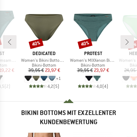
bis
40%
40%
Rabatt
Rabatt
Raba
MARKE
MARKE
MA
ST
DEDICATED
PROTEST
HEB
Artikel
Artikel
Artikel
ini Bottom
Women's Bikini Bottoms Sanda
Women's MIXXenon Bikini Bottom
Women's Seapi
ruppe
Produktgruppe
Produktgruppe
Pro
ttom
Bikini-Bottom
Bikini-Bottom
Bik
eis
duzierter Preis
Preis
reduzierter Preis
Preis
reduzierter Preis
19,22 €
39,95 €
23,97 €
39,95 €
23,97 €
24,95
+
1
4,5
(
2
)
4,2
(
5
)
4,0
(
4
)
BIKINI BOTTOMS MIT EXZELLENTER
KUNDENBEWERTUNG