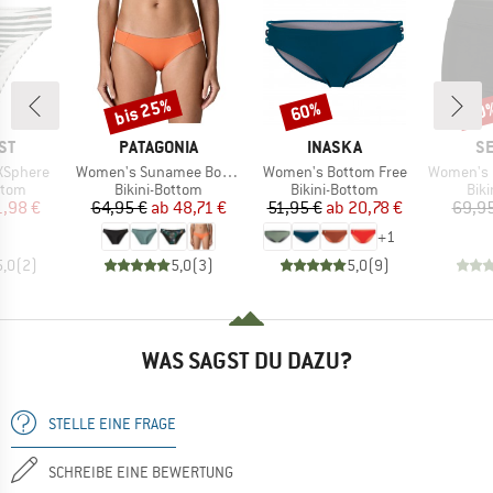
bis 25%
60%
20
Rabatt
Rabatt
Raba
MARKE
MARKE
M
ST
PATAGONIA
INASKA
SE
Artikel
Artikel
Artikel
XSphere
Women's Sunamee Bottoms
Women's Bottom Free
Women's Collect
ruppe
Produktgruppe
Produktgruppe
Pro
ttom
Bikini-Bottom
Bikini-Bottom
Bik
eis
duzierter Preis
Preis
reduzierter Preis
Preis
reduzierter Preis
1,98 €
64,95 €
ab
48,71 €
51,95 €
ab
20,78 €
69,95
+
1
5,0
(
2
)
5,0
(
3
)
5,0
(
9
)
WAS SAGST DU DAZU?
STELLE EINE FRAGE
SCHREIBE EINE BEWERTUNG