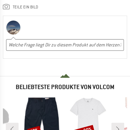
TEILE EIN BILD
BELIEBTESTE PRODUKTE VON VOLCOM
Rabatt
Rabatt
Raba