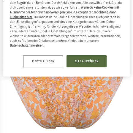
VOLCOM
-
Women's Coco Skimpy - Bikini-
dem Zugriff durch Behörden. Durch Anklicken von „Alle auswählen“ erklärst du
dich damit einverstanden, dass wir so verfahren.
Wenn du keine Cookies mit
Bottom
Ausnahme der technisch notwendigen Cookie akzeptieren möchtest, dann
klicke bitte hier
. Du kannst deine Cookie Einstellungen aber auch jederzeit in
(0)
den „Einstellungen“ anpassen und einzelne Kategorien auswählen. Deine
Einwilligung ist freiwillig, für die Nutzung dieser Website nicht notwendig und
kann jederzeit unter „Cookie Einstellungen“ im unteren Bereich unserer
Webseite widerrufen oder erstmals vergeben werden. Weitere Informationen,
auch zu Risiken der Drittlandstransfers, findest du in unseren
Datenschutzhinweisen
.
EINSTELLUNGEN
ALLE AUSWÄHLEN