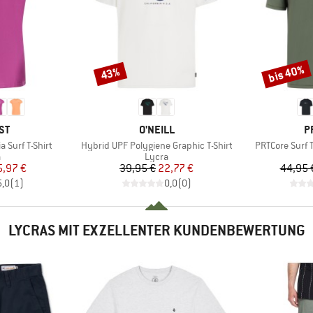
bis 40%
43%
Rabatt
Rabatt
MARKE
M
ST
O'NEILL
P
Artikel
Artikel
Surf T-Shirt
Hybrid UPF Polygiene Graphic T-Shirt
PRTCore Surf T
uktgruppe
Produktgruppe
a
Lycra
eis
duzierter Preis
Preis
reduzierter Preis
5,97 €
39,95 €
22,77 €
44,95 
5,0
(
1
)
0,0
(
0
)
LYCRAS MIT EXZELLENTER KUNDENBEWERTUNG