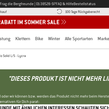
Ruf uns an unter
Frag die Bergfreunde
|
01-38528-97
FAQ & Hilfe
Bestellstatus
Finde die Zahlungs-Infos hier! Öffnet sich in einer Infobox
Gehe h
kauf
100 Tage Rückgaberecht
stung
Klettern
Bike
Winter
Alle Sportarten
Mark
do Solid L/S - Lycra
"DIESES PRODUKT IST NICHT MEHR L
ll oder wir können bzw. werden das Produkt nicht mehr beim Herste
rnativen für Dich parat:
NDE MIT ÄHNLICHEN INTERESSEN SCHAUTEN SIC