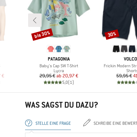
bis 30%
30%
Rabatt
Rabatt
MARKE
MARK
PATAGONIA
VOLC
Artikel
Artikel
S
Baby's Cap SW T-Shirt
Frickin Modern Str
pe
Produktgruppe
Produ
Lycra
Short
rter Preis
Preis
reduzierter Preis
Pr
re
 €
29,95 €
ab
20,97 €
59,95 €
4
)
5,0
(
1
)
WAS SAGST DU DAZU?
STELLE EINE FRAGE
SCHREIBE EINE BEWER