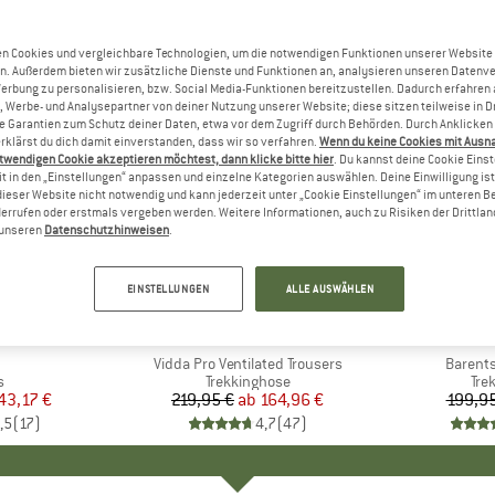
n Cookies und vergleichbare Technologien, um die notwendigen Funktionen unserer Website
n. Außerdem bieten wir zusätzliche Dienste und Funktionen an, analysieren unseren Datenv
Werbung zu personalisieren, bzw. Social Media-Funktionen bereitzustellen. Dadurch erfahren
, Werbe- und Analysepartner von deiner Nutzung unserer Website; diese sitzen teilweise in D
Garantien zum Schutz deiner Daten, etwa vor dem Zugriff durch Behörden. Durch Anklicken 
rklärst du dich damit einverstanden, dass wir so verfahren.
Wenn du keine Cookies mit Ausn
twendigen Cookie akzeptieren möchtest, dann klicke bitte hier
. Du kannst deine Cookie Eins
t in den „Einstellungen“ anpassen und einzelne Kategorien auswählen. Deine Einwilligung ist f
dieser Website nicht notwendig und kann jederzeit unter „Cookie Einstellungen“ im unteren B
errufen oder erstmals vergeben werden. Weitere Informationen, auch zu Risiken der Drittlan
n unseren
Datenschutzhinweisen
.
bis 25%
15%
Rabatt
Rabatt
EINSTELLUNGEN
ALLE AUSWÄHLEN
+
5
ORTS
MARKE
FJÄLLRÄVEN
MA
FJÄ
el
Artikel
Vidda Pro Ventilated Trousers
Artikel
Barents
ktgruppe
s
Produktgruppe
Trekkinghose
Pro
Tre
eis
duzierter Preis
43,17 €
219,95 €
ab
Preis
reduzierter Preis
164,96 €
199,95
,5
(
17
)
4,7
(
47
)