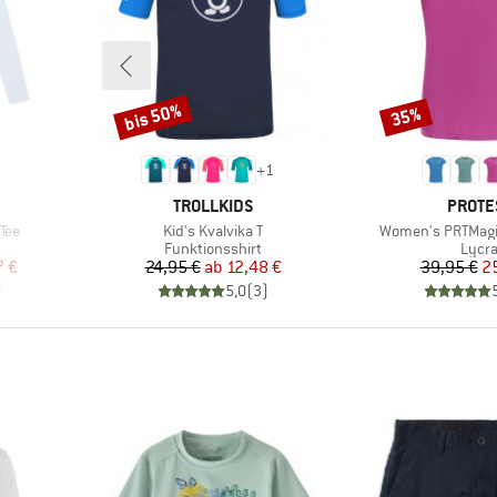
bis 50%
35%
Rabatt
Rabatt
+
1
MARKE
MARKE
TROLLKIDS
PROTE
Artikel
Artikel
Tee
Kid's Kvalvika T
Women's PRTMagia 
uppe
Produktgruppe
Prod
Funktionsshirt
Lycr
rter Preis
Preis
reduzierter Preis
Pr
re
7 €
24,95 €
ab
12,48 €
39,95 €
2
)
5,0
(
3
)