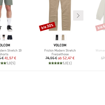
bis 30%
bis 
Rabatt
Rabat
ARKE
MARKE
OLCOM
VOLCOM
Artikel
Artikel
odern Stretch 19
Frickin Modern Stretch
Women'
Produktgruppe
Produktgruppe
Shorts
Freizeithose
Preis
reduzierter Preis
Preis
reduzierter Preis
5 €
41,97 €
74,95 €
ab
52,47 €
17
5,0
(
5
)
5,0
(
1
)