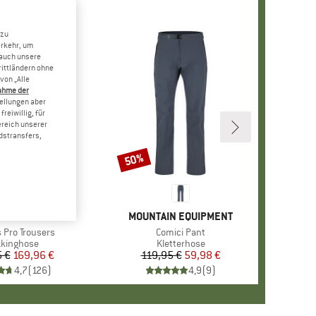
 zu
erkehr, um
 auch unsere
rittländern ohne
von „Alle
ahme der
tellungen aber
reiwillig, für
ereich unserer
dstransfers,
50%
Rabatt
+
1
RKE
LLRÄVEN
MARKE
MOUNTAIN EQUIPMENT
 Pro Trousers
Artikel
Comici Pant
duktgruppe
kkinghose
Produktgruppe
Kletterhose
 €
Preis
reduzierter Preis
169,96 €
119,95 €
Preis
reduzierter Preis
59,98 €
4,7
(
126
)
4,9
(
9
)