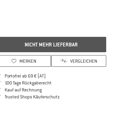
NICHT MEHR LIEFERBAR
MERKEN
VERGLEICHEN
Finde mehr Informationen zu den Versandkos
Portofrei ab 69 € (AT)
Gehe hier zu den Rückgabe-Richtlinien Öf
100 Tage Rückgaberecht
Finde die Zahlungs-Infos hier! Öffnet sich in 
Kauf auf Rechnung
Finde alle Infos hier!
Trusted Shops Käuferschutz