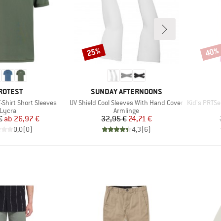
25%
40%
Rabatt
Rabat
ARKE
MARKE
ROTEST
SUNDAY AFTERNOONS
Artikel
Artikel
-Shirt Short Sleeves
UV Shield Cool Sleeves With Hand Cover
Kid's PRTSe
Produktgruppe
Produktgruppe
Lycra
Armlinge
Preis
reduzierter Preis
Preis
reduzierter Preis
€
ab
26,97 €
32,95 €
24,71 €
0,0
(
0
)
4,3
(
6
)