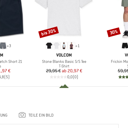
bis 30%
30%
Rabatt
Rabatt
+
3
+
1
E
MARKE
M
OM
VOLCOM
V
Artikel
Artikel
etch Short 21
Stone Blanks Basic S/S Tee
Frickin M
ktgruppe
Produktgruppe
s
T-Shirt
eis
duzierter Preis
Preis
reduzierter Preis
1,97 €
29,95 €
ab
20,97 €
59,9
4,8
(
5
)
0,0
(
0
)
TUNG
TEILE EIN BILD