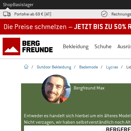
Zum
Shop
Basislager
Portofrei ab 69 € (AT)
Rechnungs
Jetzt bis zu 50% Rabatt im Sommer Sale
Bekleidung
Schuhe
Ausrü
Startseite
/
Outdoor Bekleidung
/
Bademode
/
Lycras
/
Li
Bergfreund Max
Entweder es handelt sich hierbei um ein älteres Mode
Nicht verzagen, wir haben selbstverständlich noch Alte
BERGFREU