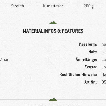
Stretch
Kunstfaser
200 g
MATERIALINFOS & FEATURES
Passform:
no
Halt:
le
Ärmellänge:
asthan
L
Extras:
Lo
Rechtlicher Hinweis:
He
Art.Nr.:
05