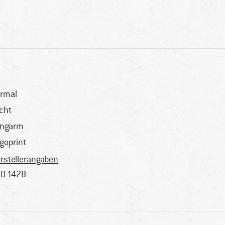
rmal
icht
angarm
goprint
rstellerangaben
0-1428