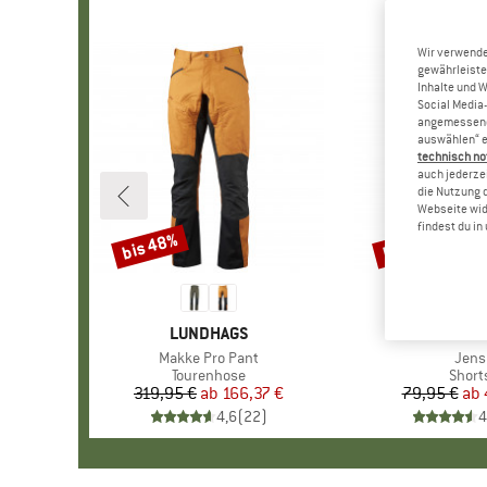
Wir verwende
gewährleiste
Inhalte und 
Social Media-
angemessene 
auswählen“ e
technisch no
auch jederzei
die Nutzung 
Webseite wid
findest du i
bis 48%
bis 46%
Rabatt
Rabatt
MARKE
LUNDHAGS
MARKE
MAIER SP
Artikel
Makke Pro Pant
Artik
Jens
Produktgruppe
Tourenhose
Produ
Short
319,95 €
ab
Preis
reduzierter Preis
166,37 €
79,95 €
ab
Pr
re
4,6
(
22
)
4