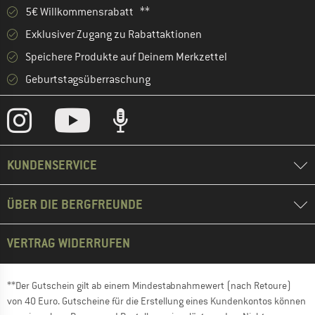
5€ Willkommensrabatt **
Exklusiver Zugang zu Rabattaktionen
Speichere Produkte auf Deinem Merkzettel
Geburtstagsüberraschung
KUNDENSERVICE
ÜBER DIE BERGFREUNDE
VERTRAG WIDERRUFEN
**Der Gutschein gilt ab einem Mindestabnahmewert (nach Retoure)
von 40 Euro. Gutscheine für die Erstellung eines Kundenkontos können