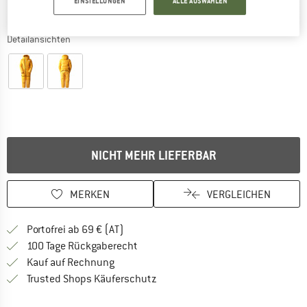
EINSTELLUNGEN
ALLE AUSWÄHLEN
Detailansichten
NICHT MEHR LIEFERBAR
MERKEN
VERGLEICHEN
Finde mehr Informationen zu den Versand
Portofrei ab 69 € (AT)
Gehe hier zu den Rückgabe-Richtlinie
100 Tage Rückgaberecht
Finde die Zahlungs-Infos hier! Öffnet sich 
Kauf auf Rechnung
Finde alle Infos hier!
Trusted Shops Käuferschutz