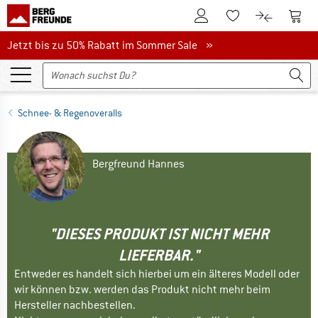
Zum Kundenkonto
Zum 
Zum Merkzettel.
Zum Produk
Jetzt bis zu 50% Rabatt im Sommer Sale
Jetzt bis zu 50% Rabatt im Sommer Sale »
Schnee- & Regenoveralls
Bergfreund Hannes
"DIESES PRODUKT IST NICHT MEHR
LIEFERBAR."
Entweder es handelt sich hierbei um ein älteres Modell oder
wir können bzw. werden das Produkt nicht mehr beim
Hersteller nachbestellen.