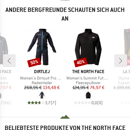
ANDERE BERGFREUNDE SCHAUTEN SICH AUCH
AN
50%
40%
Rabatt
Rabatt
Raba
13
MARKE
MARKE
MA
 FACE
DIRTLEJ
THE NORTH FACE
LA 
Artikel
Artikel
Artikel
cket
Women's Dirtsuit Pro Edition
Women's Summit Futurefleece LT 1/2 Zip
Olymp
ruppe
Produktgruppe
Produktgruppe
Produk
jacke
Radeinteiler
Fleecepullover
Expedi
eis
duzierter Preis
Preis
reduzierter Preis
Preis
reduzierter Preis
7,97 €
268,95 €
134,48 €
124,95 €
74,97 €
1.199,95
,7
(
66
)
3,7
(
7
)
0,0
(
0
)
BELIEBTESTE PRODUKTE VON THE NORTH FACE