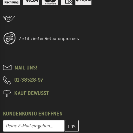
Zertifizierter Retourenprozess
MAIL UNS!
01-38528-97
KAUF BEWUSST
KUNDENKONTO ERÖFFNEN
Gib hier deine E-Mail-Adresse ein und erstelle im nächsten Schri
E-Mail-Adresse