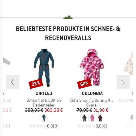
BELIEBTESTE PRODUKTE IN SCHNEE- &
REGENOVERALLS
22%
60%
Rabatt
Rabatt
MARKE
MARKE
M
KY
DIRTLEJ
COLUMBIA
L
Artikel
Artikel
Artikel
 Rabbit
Dirtsuit SFD Edition
Kid's Snuggly Bunny II Bunting
Kid's Ma
ktgruppe
Produktgruppe
Produktgruppe
P
l
Radeinteiler
Overall
R
eis
duzierter Preis
Preis
reduzierter Preis
Preis
reduzierter Preis
7,98 €
388,95 €
303,38 €
79,95 €
31,98 €
9
0,0
(
0
)
0,0
(
0
)
0,0
(
0
)