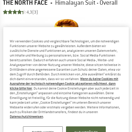
THE NORTH FACE
-
Himalayan Suit - Overall
4,3
(3)
Wir verwenden Cookies und vergleichbare Technologien, um die notwendigen
Funktionen unserer Website zu gewährleisten. Außerdem bieten wir
zusätzliche Dienste und Funktionen an, analysieren unseren Datenverkehr,
um Inhalte und Werbung zu personalisieren, bzw. Social Media-Funktionen
bereitzustellen. Dadurch erfahren auch unsere Social Media-, Werbe- und
Analysepartner von deiner Nutzung unserer Website; diese sitzen teilweise in
Drittländern ohne angemessene Garantien zum Schutz deiner Daten, etwa vor
dem Zugriff durch Behörden. Durch Anklicken von „Alle auswählen“ erklärst du
dich damit einverstanden, dass wir so verfahren.
Wenn du keine Cookies mit
Ausnahme der technisch notwendigen Cookie akzeptieren möchtest, dann
klicke bitte hier
. Du kannst deine Cookie Einstellungen aber auch jederzeit in
den „Einstellungen“ anpassen und einzelne Kategorien auswählen. Deine
Einwilligung ist freiwillig, für die Nutzung dieser Website nicht notwendig und
kann jederzeit unter „Cookie Einstellungen“ im unteren Bereich unserer
Webseite widerrufen oder erstmals vergeben werden. Weitere Informationen,
auch zu Risiken der Drittlandstransfers, findest du in unseren
Datenschutzhinweisen
.