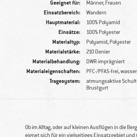
Geeignet für:
Männer,
Frauen
Einsatzbereich:
Wandern
Hauptmaterial:
100% Polyamid
Einsätze:
100% Polyester
Materialtyp:
Polyamid, Polyester
Materialstärke:
210 Denier
Materialbehandlung:
DWR-imprägniert
Materialeigenschaften:
PFC-/PFAS-frei, wass
Tragesystem:
atmungsaktive Schulte
Brustgurt
Ob im Alltag, oder auf kleinen Ausflügen in die Ber
eignet sich für ein vielseitiges Einsatzgebiet und 