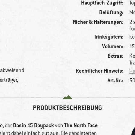
Hauptfach-Zugriff:
To
Belüftung:
Me
Fächer & Halterungen:
2 
fü
Trinksystem:
ko
Volumen:
15 
Extras:
Ko
Tr
erabweisend
Rechtlicher Hinweis:
He
rträger,
Art.Nr.:
50
PRODUKTBESCHREIBUNG
Basin 15 Daypack
The North Face
ge, der
von
sieht dabei einfach gut aus. Die gepolsterten