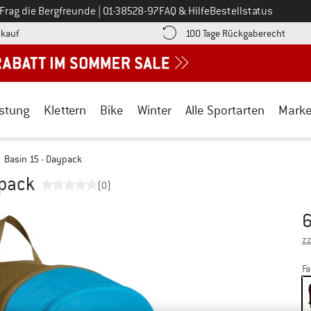
Ruf uns an unter
Frag die Bergfreunde
|
01-38528-97
FAQ & Hilfe
Bestellstatus
Finde die Zahlungs-Infos hier! Öffnet sich in einer Infobox
Gehe h
kauf
100 Tage Rückgaberecht
stung
Klettern
Bike
Winter
Alle Sportarten
Mark
Basin 15 - Daypack
ypack
(0)
6
Pr
zz
Fa