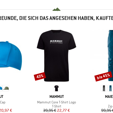
EUNDE, DIE SICH DAS ANGESEHEN HABEN, KAUFT
bis 45%
43%
Rabatt
Rabatt
E
MARKE
MAR
UT
MAMMUT
MAIE
Artikel
 Cap
Mammut Core T-Shirt Logo
uktgruppe
Produktgruppe
Pro
T-Shirt
Zip
eis
duzierter Preis
Preis
reduzierter Preis
20,97 €
39,95 €
22,77 €
99,95 