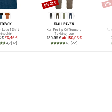
bis 21%
15%
Rabatt
Rabat
+
1
ARKE
MARKE
RTOVOX
FJÄLLRÄVEN
Artikel
Arti
l Logo T-Shirt
Karl Pro Zip-Off Trousers
Abi
oduktgruppe
Produktgruppe
rinoshirt
Trekkinghose
Preis
reduzierter Preis
Preis
reduzierter Preis
 €
76,46 €
189,95 €
ab
150,06 €
4,7
(
12
)
4,8
(
77
)