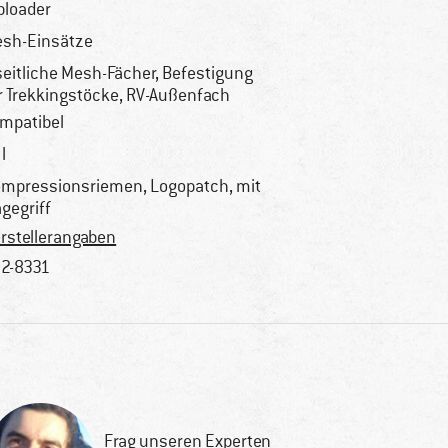
ploader
sh-Einsätze
seitliche Mesh-Fächer, Befestigung
r Trekkingstöcke, RV-Außenfach
mpatibel
l
mpressionsriemen, Logopatch, mit
agegriff
rstellerangaben
2-8331
Frag unseren Experten