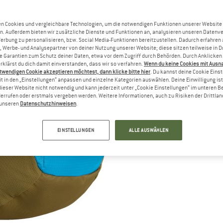
Li
n Cookies und vergleichbare Technologien, um die notwendigen Funktionen unserer Website
M
n. Außerdem bieten wir zusätzliche Dienste und Funktionen an, analysieren unseren Datenv
Werbung zu personalisieren, bzw. Social Media-Funktionen bereitzustellen. Dadurch erfahren
, Werbe- und Analysepartner von deiner Nutzung unserer Website; diese sitzen teilweise in D
Garantien zum Schutz deiner Daten, etwa vor dem Zugriff durch Behörden. Durch Anklicken 
rklärst du dich damit einverstanden, dass wir so verfahren.
Wenn du keine Cookies mit Ausn
twendigen Cookie akzeptieren möchtest, dann klicke bitte hier
. Du kannst deine Cookie Eins
t in den „Einstellungen“ anpassen und einzelne Kategorien auswählen. Deine Einwilligung ist f
dieser Website nicht notwendig und kann jederzeit unter „Cookie Einstellungen“ im unteren B
errufen oder erstmals vergeben werden. Weitere Informationen, auch zu Risiken der Drittlan
n unseren
Datenschutzhinweisen
.
EINSTELLUNGEN
ALLE AUSWÄHLEN