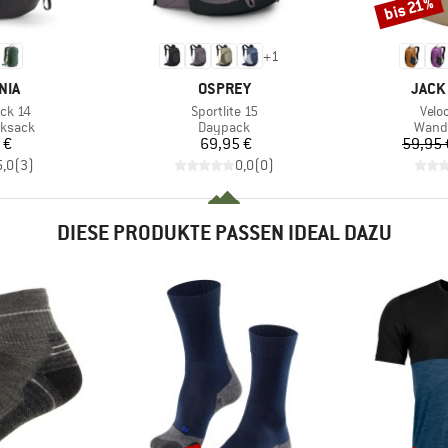
bis 21%
Rabatt
+
1
MARKE
MARK
NIA
OSPREY
JACK
Artikel
Artik
ack 14
Sportlite 15
Veloc
uppe
Produktgruppe
Produ
ksack
Daypack
Wand
eis
Preis
 €
69,95 €
59,95 
5,0
(
3
)
0,0
(
0
)
DIESE PRODUKTE PASSEN IDEAL DAZU