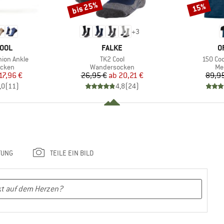
bis 25%
15%
Rabatt
Rabatt
+
3
MARKE
M
OOL
FALKE
O
Artikel
Artikel
hion Ankle
TK2 Cool
150 Coo
ruppe
Produktgruppe
Pr
cken
Wandersocken
Me
eis
duzierter Preis
Preis
reduzierter Preis
17,96 €
26,95 €
ab
20,21 €
89,95
,0
(
11
)
4,8
(
24
)
TUNG
TEILE EIN BILD