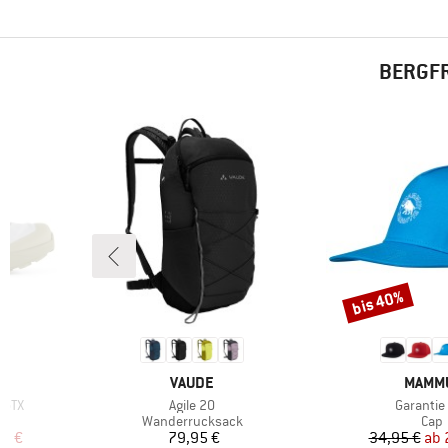
BERGFR
bis 40%
Rabatt
MARKE
MARK
VAUDE
MAMM
Artikel
Artikel
 GTX
Agile 20
Garantie
Produktgruppe
Prod
Wanderrucksack
Cap
rter Preis
Preis
Pr
re
97 €
79,95 €
34,95 €
ab