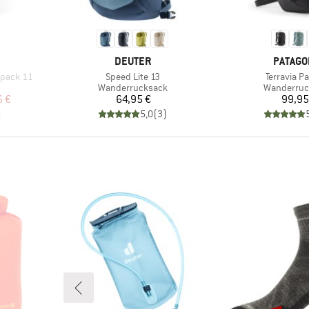
MARKE
MARKE
S
DEUTER
PATAGO
Artikel
Artikel
kpack 11
Speed Lite 13
Terravia P
ppe
Produktgruppe
Produktgr
Wanderrucksack
Wanderruc
rter Preis
Preis
Pr
6 €
64,95 €
99,95
)
5,0
(
3
)