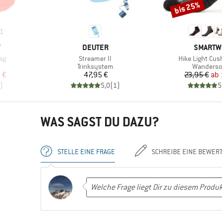
bis 25%
Rabatt
1
MARKE
MARKE
T
DEUTER
SMARTW
Artikel
Artikel
ag
Streamer II
Hike Light Cus
pe
Produktgruppe
Produktg
Trinksystem
Wanderso
rter Preis
Preis
Pr
re
 €
47,95 €
23,95 €
ab
)
5,0
(
1
)
5
WAS SAGST DU DAZU?
STELLE EINE FRAGE
SCHREIBE EINE BEWER