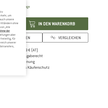
Der Link öffnet sich in einer Infobox und beinhaltet Lie
eferzeit: 2-4 Werktage
 zu
enge:
erkehr, um
 auch unsere
IN DEN WARENKORB
rittländern ohne
von „Alle
ahme der
tellungen aber
MERKEN
VERGLEICHEN
reiwillig, für
ereich unserer
dstransfers,
Finde mehr Informationen zu den Versandkos
Portofrei ab 69 € (AT)
Gehe hier zu den Rückgabe-Richtlinien Öf
100 Tage Rückgaberecht
Finde die Zahlungs-Infos hier! Öffnet sich in 
Kauf auf Rechnung
Finde alle Infos hier!
Trusted Shops Käuferschutz