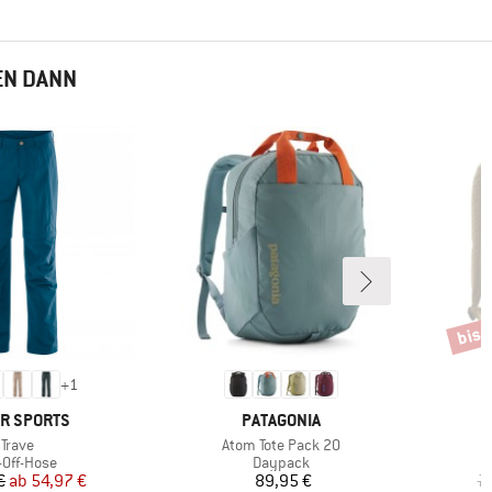
EN DANN
bis 
Rabat
+
1
KE
MARKE
R SPORTS
PATAGONIA
Artikel
Artikel
Trave
Atom Tote Pack 20
duktgruppe
Produktgruppe
-Off-Hose
Daypack
Preis
reduzierter Preis
Preis
€
ab
54,97 €
89,95 €
7