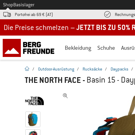
Zum
Shop
Basislager
Portofrei ab 69 € (AT)
Rechnungs
Jetzt bis zu 50% Rabatt im Sommer Sale
Bekleidung
Schuhe
Ausrü
Startseite
/
Outdoor-Ausrüstung
/
Rucksäcke
/
Daypacks
/
THE NORTH FACE
-
Basin 15 - Da