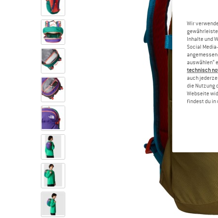
Wir verwende
gewährleiste
Inhalte und 
Social Media-
angemessene 
auswählen“ e
technisch no
auch jederzei
die Nutzung 
Webseite wid
findest du i