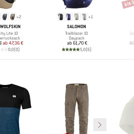
bis 
Rabat
+
2
+
1
E
MARKE
 WOLFSKIN
SALOMON
el
Artikel
Art
ity Lite 10
Trailblazer 10
Da
ktgruppe
Produktgruppe
errucksack
Daypack
Preis
reduzierter Preis
Preis
€
ab
47,36 €
ab
61,70 €
69
0,0
(
0
)
5,0
(
6
)