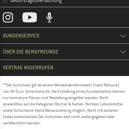
Geburtstagsüberraschung
KUNDENSERVICE
ÜBER DIE BERGFREUNDE
VERTRAG WIDERRUFEN
**Der Gutschein gilt ab einem Mindestabnahmewert (nach Retoure)
von 40 Euro. Gutscheine für die Erstellung eines Kundenkontos können
nur einmal pro Person und Bestellung eingelöst werden. Nicht
anwendbar auf die Kategorien Bücher & Karten, Outdoor Lebensmittel
sowie Gutscheine. Keine Barauszahlung möglich. Nicht mit anderen
Codes kombinierbar. Der Gutschein darf nicht weitergegeben oder
veröffentlicht werden.