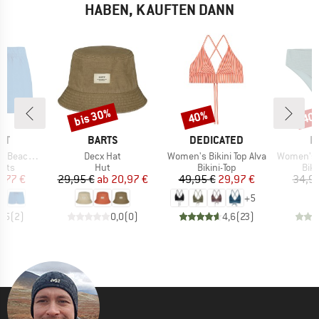
HABEN, KAUFTEN DANN
bis 30%
40%
40
Rabatt
Rabatt
Raba
MARKE
MARKE
M
ST
BARTS
DEDICATED
P
Artikel
Artikel
Artikel
achshort
Decx Hat
Women's Bikini Top Alva
Women's MIXAct
gruppe
Produktgruppe
Produktgruppe
Pro
orts
Hut
Bikini-Top
Bik
eis
duzierter Preis
Preis
reduzierter Preis
Preis
reduzierter Preis
9,77 €
29,95 €
ab
20,97 €
49,95 €
29,97 €
34,95
+
5
4,5
(
2
)
0,0
(
0
)
4,6
(
23
)