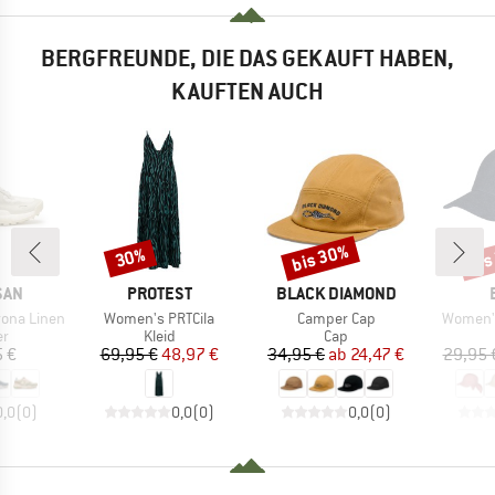
BERGFREUNDE, DIE DAS GEKAUFT HABEN,
KAUFTEN AUCH
bis 30%
bis
30%
Rabatt
Rabatt
Raba
MARKE
MARKE
SAN
PROTEST
BLACK DIAMOND
Artikel
Artikel
Artikel
ona Linen
Women's PRTCila
Camper Cap
Women'
ktgruppe
Produktgruppe
Produktgruppe
er
Kleid
Cap
eis
Preis
reduzierter Preis
Preis
reduzierter Preis
5 €
69,95 €
48,97 €
34,95 €
ab
24,47 €
29,95 
0,0
(
0
)
0,0
(
0
)
0,0
(
0
)