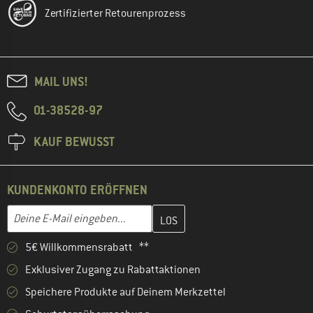
Zertifizierter Retourenprozess
MAIL UNS!
01-38528-97
KAUF BEWUSST
KUNDENKONTO ERÖFFNEN
Gib hier deine E-Mail-Adresse ein und erstelle im nächsten Schri
E-Mail-Adresse
5€ Willkommensrabatt **
Exklusiver Zugang zu Rabattaktionen
Speichere Produkte auf Deinem Merkzettel