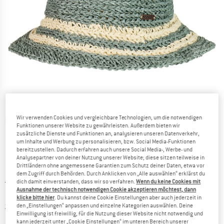
Wir verwenden Cookies und vergleichbare Technologien, um die notwendigen
Detailansichten
Funktionen unserer Website zu gewährleisten. Außerdem bieten wir
zusätzliche Dienste und Funktionen an, analysieren unseren Datenverkehr,
um Inhalte und Werbung zu personalisieren, bzw. Social Media-Funktionen
bereitzustellen. Dadurch erfahren auch unsere Social Media-, Werbe- und
Analysepartner von deiner Nutzung unserer Website; diese sitzen teilweise in
Drittländern ohne angemessene Garantien zum Schutz deiner Daten, etwa vor
dem Zugriff durch Behörden. Durch Anklicken von „Alle auswählen“ erklärst du
Ursprünglicher Preis :
Preis:
29,95
€
dich damit einverstanden, dass wir so verfahren.
Wenn du keine Cookies mit
Ausnahme der technisch notwendigen Cookie akzeptieren möchtest, dann
20,97
€
inkl. MwSt.
klicke bitte hier
. Du kannst deine Cookie Einstellungen aber auch jederzeit in
Informationen zu den Versandkosten. Öffnet sich in ei
zzgl. Versandkosten
den „Einstellungen“ anpassen und einzelne Kategorien auswählen. Deine
Einwilligung ist freiwillig, für die Nutzung dieser Website nicht notwendig und
kann jederzeit unter „Cookie Einstellungen“ im unteren Bereich unserer