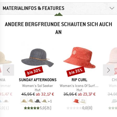
MATERIALINFOS & FEATURES
ANDERE BERGFREUNDE SCHAUTEN SICH AUCH
AN
bis 30%
bis 35%
25
Rabatt
Rabatt
Raba
MARKE
MARKE
MA
NIA
SUNDAY AFTERNOONS
RIP CURL
CH
Artikel
Artikel
Artike
rimmer
Women's Sol Seeker
Women's Icons Of Surf Bucket Hat
Wome
uktgruppe
Produktgruppe
Produktgruppe
Hut
Hut
eis
duzierter Preis
Preis
reduzierter Preis
Preis
reduzierter Preis
45,47 €
45,95 €
ab
32,17 €
35,95 €
ab
23,37 €
34,9
+
1
5,0
(
1
)
5,0
(
21
)
0,0
(
0
)