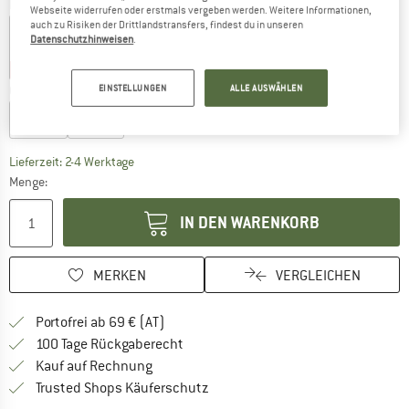
Farbe:
Laurel Green
Webseite widerrufen oder erstmals vergeben werden. Weitere Informationen,
auch zu Risiken der Drittlandstransfers, findest du in unseren
Datenschutzhinweisen
.
25%
30%
EINSTELLUNGEN
ALLE AUSWÄHLEN
Größe wählen:
55 cm
57 cm
Der Link öffnet sich in einer Infobox und beinhaltet
Lieferzeit: 2-4 Werktage
Menge:
IN DEN WARENKORB
MERKEN
VERGLEICHEN
Finde mehr Informationen zu den Versand
Portofrei ab 69 € (AT)
Gehe hier zu den Rückgabe-Richtlinie
100 Tage Rückgaberecht
Finde die Zahlungs-Infos hier! Öffnet sich 
Kauf auf Rechnung
Finde alle Infos hier!
Trusted Shops Käuferschutz