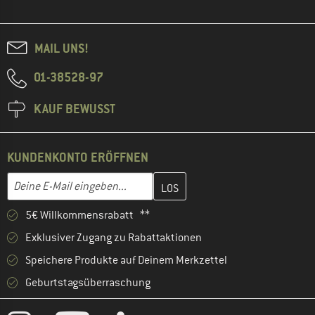
MAIL UNS!
01-38528-97
KAUF BEWUSST
KUNDENKONTO ERÖFFNEN
Gib hier deine E-Mail-Adresse ein und erstelle im nächsten Schri
E-Mail-Adresse
5€ Willkommensrabatt **
Exklusiver Zugang zu Rabattaktionen
Speichere Produkte auf Deinem Merkzettel
Geburtstagsüberraschung