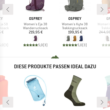
15
Raba
E
MARKE
MARKE
M
EY
OSPREY
OSPREY
G
Artikel
Artikel
Artikel
ja 58
Women's Eja 38
Women's Kyte 38
Women's
uppe
Produktgruppe
Produktgruppe
Produ
cksack
Wanderrucksack
Trekkingrucksack
Trekk
eis
Preis
Preis
5 €
219,95 €
199,95 €
244,95
5,0
(
3
)
5,0
(
3
)
5,0
(
3
)
DIESE PRODUKTE PASSEN IDEAL DAZU
bis
Raba