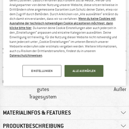
bereitzustellen. Dadurch erfahren auch unsere Social Media-, Werbe- und
Analysepartner von deiner Nutzung unserer Website; diese sitzen teilweise in
Drittländern ohne angemessene Garantien zum Schutz deiner Daten, etwa vor
dem Zugriff durch Behörden. Durch Anklicken von „Alle auswählen“ erklärst du
dich damit einverstanden, dass wir so verfahren.
Wenn du keine Cookies mit
AUF EINEN BLICK
Ausnahme der technisch notwendigen Cookie akzeptieren möchtest, dann
klicke bitte hier
. Du kannst deine Cookie Einstellungen aber auch jederzeit in
Kompakter Damen-Trekkingrucksack zum Wandern
den „Einstellungen“ anpassen und einzelne Kategorien auswählen. Deine
Einwilligung ist freiwillig, für die Nutzung dieser Website nicht notwendig und
kann jederzeit unter „Cookie Einstellungen“ im unteren Bereich unserer
Webseite widerrufen oder erstmals vergeben werden. Weitere Informationen,
auch zu Risiken der Drittlandstransfers, findest du in unseren
Datenschutzhinweisen
.
EINSTELLUNGEN
ALLE AUSWÄHLEN
0 g
Kunden sagen:
PFC-/PFAS-frei
Besc
gutes
Außenm
Tragesystem
MATERIALINFOS & FEATURES
PRODUKTBESCHREIBUNG