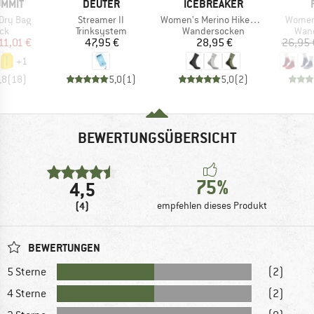
MARKE
MARKE
UMMIT
DEUTER
ICEBREAKER
Artikel
Artikel
Artikel
Dry Bag
Streamer II
Women's Merino Hike+ Light Crew
Women'
tgruppe
Produktgruppe
Produktgruppe
Prod
ck
Trinksystem
Wandersocken
Wan
eis
duzierter Preis
Preis
Preis
11,01 €
47,95 €
28,95 €
26,95 
+
1
,8
(
18
)
5,0
(
1
)
5,0
(
2
)
BEWERTUNGSÜBERSICHT
75%
4,5
(4)
empfehlen dieses Produkt
BEWERTUNGEN
5 Sterne
(2)
4 Sterne
(2)