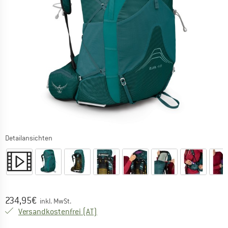
Detailansichten
Preis:
234,95
€
inkl. MwSt.
Österreich. Informationen zu den Versa
Versandkostenfrei
(AT)