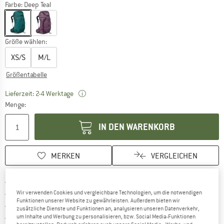
Farbe:
Deep Teal
Größe wählen:
XS/S
M/L
Größentabelle
Der Link öffnet sich in einer Infobox und bei
Lieferzeit: 2-4 Werktage
Menge:
IN DEN WARENKORB
MERKEN
VERGLEICHEN
Finde mehr Informationen zu den Versand
Portofrei ab 69 € (AT)
Gehe hier zu den Rückgabe-Richtlinie
100 Tage Rückgaberecht
Wir verwenden Cookies und vergleichbare Technologien, um die notwendigen
Funktionen unserer Website zu gewährleisten. Außerdem bieten wir
Finde die Zahlungs-Infos hier! Öffnet sich 
Kauf auf Rechnung
zusätzliche Dienste und Funktionen an, analysieren unseren Datenverkehr,
Finde alle Infos hier!
Trusted Shops Käuferschutz
um Inhalte und Werbung zu personalisieren, bzw. Social Media-Funktionen