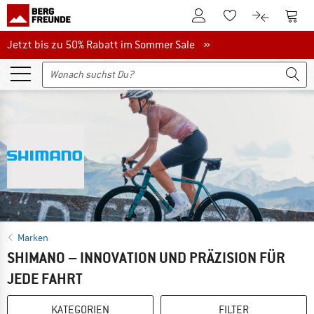
Zum Kundenkonto
Zum 
Zum Merkzettel.
Zum Produk
Jetzt bis zu 50% Rabatt im Sommer Sale
Jetzt bis zu 50% Rabatt im Sommer Sale »
Marken
SHIMANO – INNOVATION UND PRÄZISION FÜR
JEDE FAHRT
KATEGORIEN
FILTER