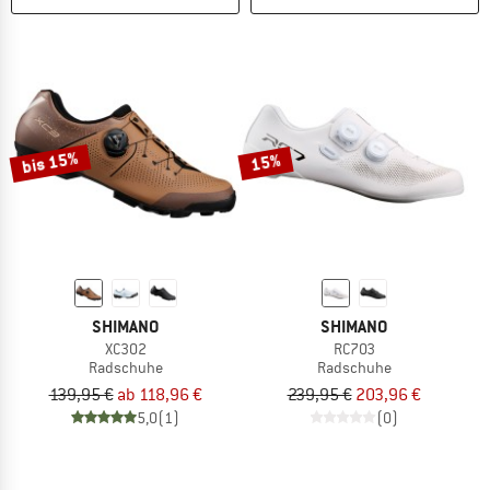
bis 15%
15%
SHIMANO
SHIMANO
XC302
RC703
Radschuhe
Radschuhe
139,95 €
ab 118,96 €
239,95 €
203,96 €
5,0
(1)
(0)