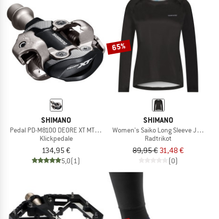
65%
SHIMANO
SHIMANO
Pedal PD-M8100 DEORE XT MTB SPD ohne Reflektor
Women's Saiko Long Sleeve Jersey
Klickpedale
Radtrikot
134,95 €
89,95 €
31,48 €
5,0
(1)
(0)