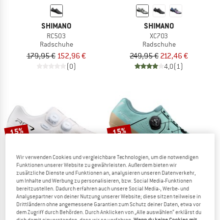
SHIMANO
SHIMANO
RC503
XC703
Radschuhe
Radschuhe
179,95 €
152,96 €
249,95 €
212,46 €
(0)
4,0
(1)
15%
15%
Wir verwenden Cookies und vergleichbare Technologien, um die notwendigen
Funktionen unserer Website zu gewährleisten. Außerdem bieten wir
zusätzliche Dienste und Funktionen an, analysieren unseren Datenverkehr,
um Inhalte und Werbung zu personalisieren, bzw. Social Media-Funktionen
bereitzustellen. Dadurch erfahren auch unsere Social Media-, Werbe- und
Analysepartner von deiner Nutzung unserer Website; diese sitzen teilweise in
SHIMANO
SHIMANO
Drittländern ohne angemessene Garantien zum Schutz deiner Daten, etwa vor
dem Zugriff durch Behörden. Durch Anklicken von „Alle auswählen“ erklärst du
Women's RC703
Women's XC302
dich damit einverstanden, dass wir so verfahren.
Wenn du keine Cookies mit