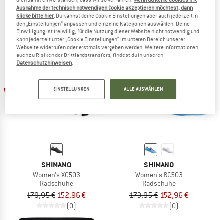
Radschuhe
Radschuhe
Ausnahme der technisch notwendigen Cookie akzeptieren möchtest, dann
239,95 €
203,96 €
139,95 €
118,96 €
klicke bitte hier
. Du kannst deine Cookie Einstellungen aber auch jederzeit in
den „Einstellungen“ anpassen und einzelne Kategorien auswählen. Deine
5,0
(1)
5,0
(1)
Einwilligung ist freiwillig, für die Nutzung dieser Website nicht notwendig und
kann jederzeit unter „Cookie Einstellungen“ im unteren Bereich unserer
Webseite widerrufen oder erstmals vergeben werden. Weitere Informationen,
auch zu Risiken der Drittlandstransfers, findest du in unseren
Datenschutzhinweisen
.
15%
15%
EINSTELLUNGEN
ALLE AUSWÄHLEN
SHIMANO
SHIMANO
Women's XC503
Women's RC503
Radschuhe
Radschuhe
179,95 €
152,96 €
179,95 €
152,96 €
(0)
(0)