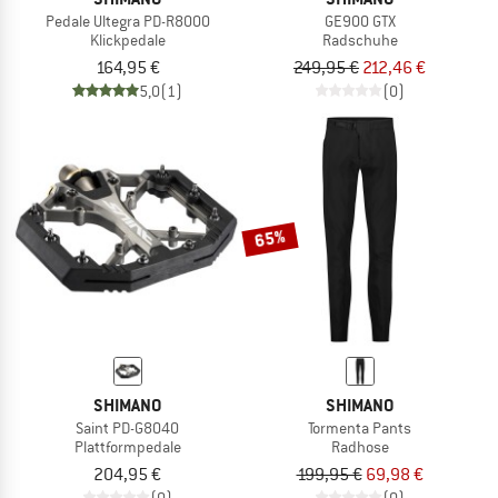
Pedale Ultegra PD-R8000
GE900 GTX
Klickpedale
Radschuhe
164,95 €
249,95 €
212,46 €
5,0
(1)
(0)
65%
SHIMANO
SHIMANO
Saint PD-G8040
Tormenta Pants
Plattformpedale
Radhose
204,95 €
199,95 €
69,98 €
(0)
(0)