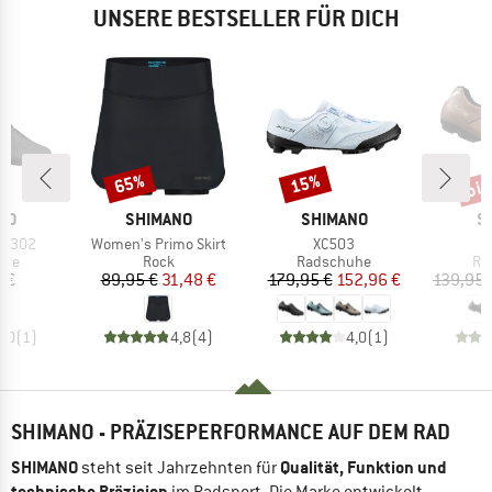
UNSERE BESTSELLER FÜR DICH
bis
65%
15%
Rabatt
Rabatt
Raba
MARKE
MARKE
M
NO
SHIMANO
SHIMANO
S
Artikel
Artikel
RC302
Women's Primo Skirt
XC503
gruppe
Produktgruppe
Produktgruppe
Pr
uhe
Rock
Radschuhe
Ra
eis
Preis
reduzierter Preis
Preis
reduzierter Preis
 €
89,95 €
31,48 €
179,95 €
152,96 €
139,95 
5,0
(
1
)
4,8
(
4
)
4,0
(
1
)
SHIMANO - PRÄZISEPERFORMANCE AUF DEM RAD
SHIMANO
Qualität, Funktion und
steht seit Jahrzehnten für
technische Präzision
im Radsport. Die Marke entwickelt