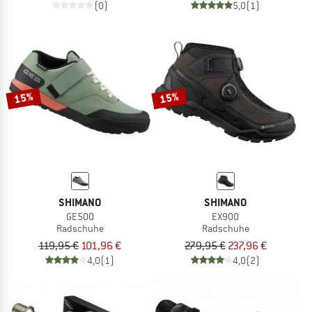
(0)
5,0
(1)
15%
15%
SHIMANO
SHIMANO
GE500
EX900
Radschuhe
Radschuhe
119,95 €
101,96 €
279,95 €
237,96 €
4,0
(1)
4,0
(2)