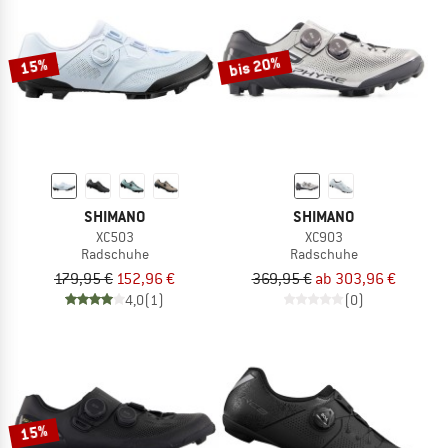
bis 20%
15%
SHIMANO
SHIMANO
XC503
XC903
Radschuhe
Radschuhe
179,95 €
152,96 €
369,95 €
ab 303,96 €
4,0
(1)
(0)
15%