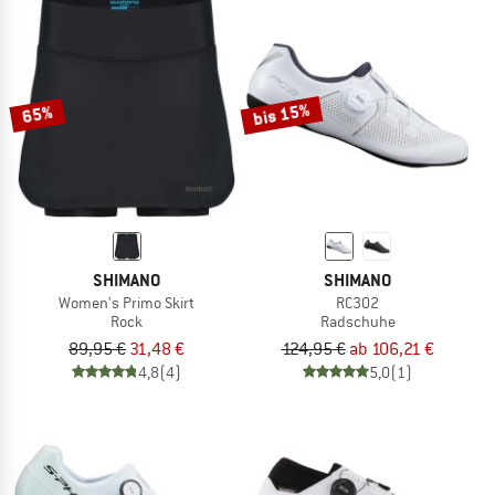
bis 15%
65%
SHIMANO
SHIMANO
Women's Primo Skirt
RC302
Rock
Radschuhe
89,95 €
31,48 €
124,95 €
ab 106,21 €
4,8
(4)
5,0
(1)