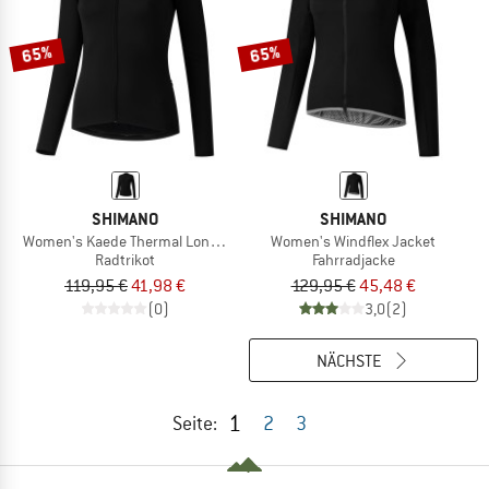
65%
65%
SHIMANO
SHIMANO
Women's Kaede Thermal Long Sleeve
Women's Windflex Jacket
Radtrikot
Fahrradjacke
119,95 €
41,98 €
129,95 €
45,48 €
(0)
3,0
(2)
NÄCHSTE
1
Seite:
2
3