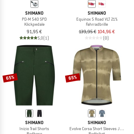
SHIMANO
SHIMANO
PD-M 540 SPD
Equinox 5 Road VLT 21%
Klickpedale
Fahrradbrille
91,95 €
139,95 €
104,96 €
5,0
(1)
(0)
65%
65%
SHIMANO
SHIMANO
Inizio Trail Shorts
Evolve Corsa Short Sleeves Jersey
Radhose
Radtrikot