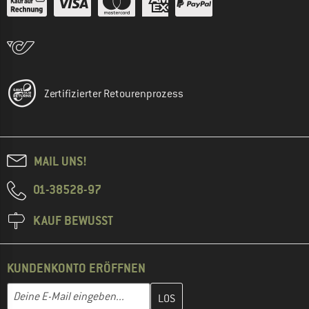
Zertifizierter Retourenprozess
MAIL UNS!
01-38528-97
KAUF BEWUSST
KUNDENKONTO ERÖFFNEN
Gib hier deine E-Mail-Adresse ein und erstelle im nächsten Schri
E-Mail-Adresse