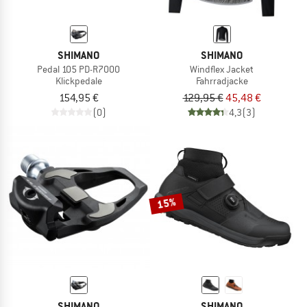
SHIMANO
SHIMANO
Pedal 105 PD-R7000
Windflex Jacket
Klickpedale
Fahrradjacke
154,95 €
129,95 €
45,48 €
(0)
4,3
(3)
15%
SHIMANO
SHIMANO