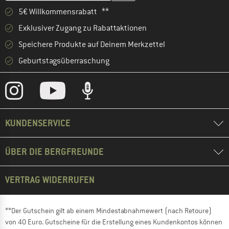
5€ Willkommensrabatt **
Exklusiver Zugang zu Rabattaktionen
Speichere Produkte auf Deinem Merkzettel
Geburtstagsüberraschung
KUNDENSERVICE
ÜBER DIE BERGFREUNDE
VERTRAG WIDERRUFEN
**Der Gutschein gilt ab einem Mindestabnahmewert (nach Retoure)
von 40 Euro. Gutscheine für die Erstellung eines Kundenkontos können