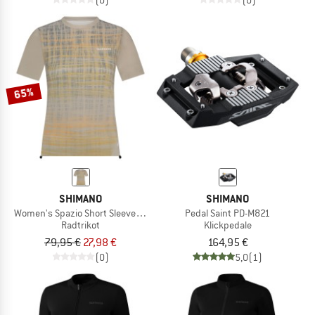
65%
SHIMANO
SHIMANO
Women's Spazio Short Sleeves Jersey Printed
Pedal Saint PD-M821
Radtrikot
Klickpedale
79,95 €
27,98 €
164,95 €
(0)
5,0
(1)