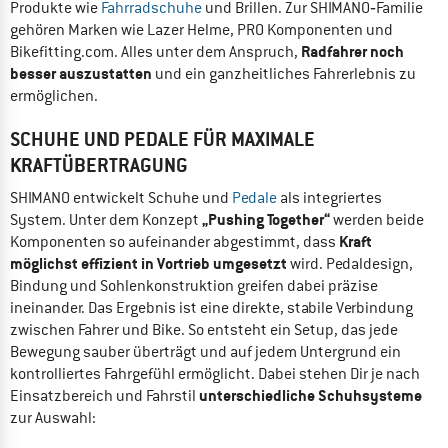
Produkte wie
Fahrradschuhe
und Brillen. Zur SHIMANO‑Familie
gehören Marken wie Lazer Helme, PRO Komponenten und
Radfahrer noch
Bikefitting.com. Alles unter dem Anspruch,
besser auszustatten
und ein ganzheitliches Fahrerlebnis zu
ermöglichen.
SCHUHE UND PEDALE FÜR MAXIMALE
KRAFTÜBERTRAGUNG
SHIMANO entwickelt Schuhe und
Pedale
als integriertes
„Pushing Together“
System. Unter dem Konzept
werden beide
Kraft
Komponenten so aufeinander abgestimmt, dass
möglichst effizient in Vortrieb umgesetzt
wird. Pedaldesign,
Bindung und Sohlenkonstruktion greifen dabei präzise
ineinander. Das Ergebnis ist eine direkte, stabile Verbindung
zwischen Fahrer und Bike. So entsteht ein Setup, das jede
Bewegung sauber überträgt und auf jedem Untergrund ein
kontrolliertes Fahrgefühl ermöglicht. Dabei stehen Dir je nach
unterschiedliche Schuhsysteme
Einsatzbereich und Fahrstil
zur Auswahl: