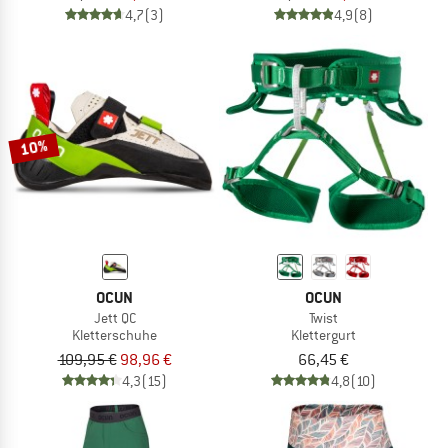
4,7
(3)
4,9
(8)
10%
OCUN
OCUN
Jett QC
Twist
Kletterschuhe
Klettergurt
109,95 €
98,96 €
66,45 €
4,3
(15)
4,8
(10)