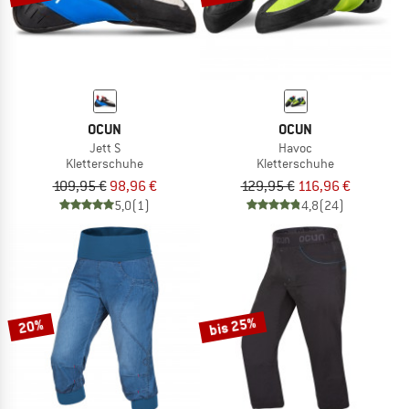
OCUN
OCUN
Jett S
Havoc
Kletterschuhe
Kletterschuhe
109,95 €
98,96 €
129,95 €
116,96 €
5,0
(1)
4,8
(24)
bis 25%
20%