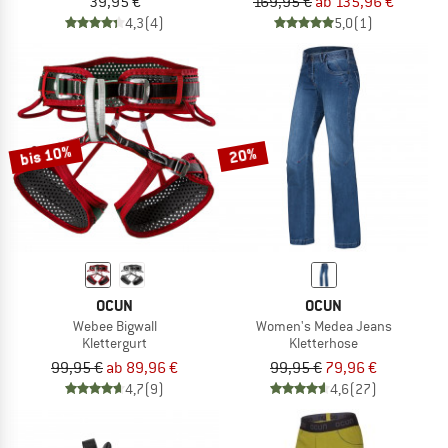
39,95 €
169,95 €
ab 135,96 €
4,3
(4)
5,0
(1)
bis 10%
20%
OCUN
OCUN
Webee Bigwall
Women's Medea Jeans
Klettergurt
Kletterhose
99,95 €
ab 89,96 €
99,95 €
79,96 €
4,7
(9)
4,6
(27)