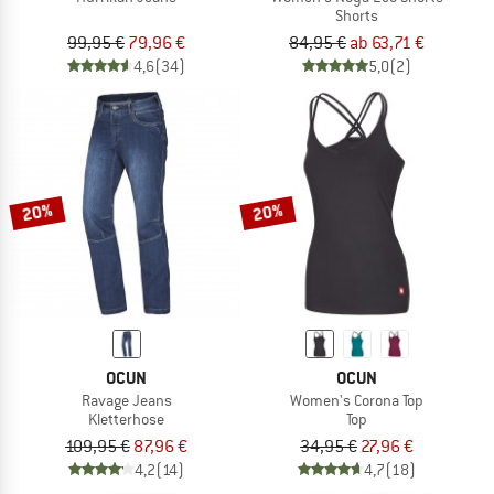
Shorts
99,95 €
79,96 €
84,95 €
ab 63,71 €
4,6
(34)
5,0
(2)
20%
20%
OCUN
OCUN
Ravage Jeans
Women's Corona Top
Kletterhose
Top
109,95 €
87,96 €
34,95 €
27,96 €
4,2
(14)
4,7
(18)