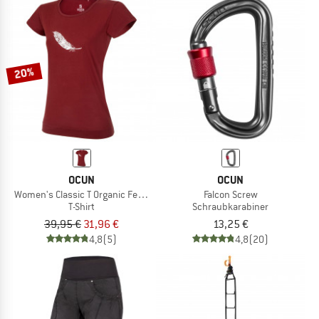
20%
OCUN
OCUN
Women's Classic T Organic Feather
Falcon Screw
T-Shirt
Schraubkarabiner
39,95 €
31,96 €
13,25 €
4,8
(5)
4,8
(20)