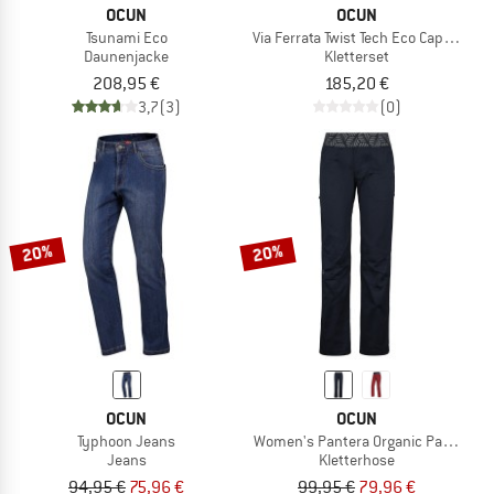
OCUN
OCUN
Tsunami Eco
Via Ferrata Twist Tech Eco Captur Lite
Daunenjacke
Kletterset
208,95 €
185,20 €
3,7
(3)
(0)
20%
20%
OCUN
OCUN
Typhoon Jeans
Women's Pantera Organic Pants
Jeans
Kletterhose
94,95 €
75,96 €
99,95 €
79,96 €