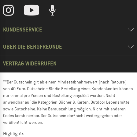
KUNDENSERVICE
ÜBER DIE BERGFREUNDE
VERTRAG WIDERRUFEN
**Der Gutschein gilt ab einem Mindestabnahmewert (nach Retoure)
von 40 Euro. Gutscheine für die Erstellung eines Kundenkontos können
nur einmal pro Person und Bestellung eingelöst werden. Nicht
anwendbar auf die Kategorien Bücher & Karten, Outdoor Lebensmittel
sowie Gutscheine. Keine Barauszahlung möglich. Nicht mit anderen
Codes kombinierbar. Der Gutschein darf nicht weitergegeben oder
veröffentlicht werden.
Highlights