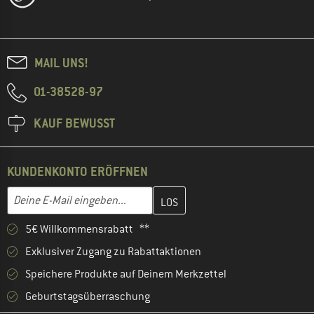
MAIL UNS!
01-38528-97
KAUF BEWUSST
KUNDENKONTO ERÖFFNEN
Gib hier deine E-Mail-Adresse ein und erstelle im nächsten Schri
Deine E-Mail eingeben...
5€ Willkommensrabatt **
Exklusiver Zugang zu Rabattaktionen
Speichere Produkte auf Deinem Merkzettel
Geburtstagsüberraschung