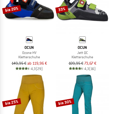
bis 20%
33%
OCUN
OCUN
Ozone HV
Jett QC
Kletterschuhe
Kletterschuhe
149,95 €
ab 119,96 €
109,95 €
73,67 €
4,3
(29)
4,3
(16)
bis 25%
bis 30%