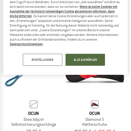
dem Zugriff durch Behörden. Durch Anklicken von „Alle auswählen“ erklärst du
OCUN
OCUN
dich damit einverstanden, dass wir so verfahren.
Wenn du keine Cookies mit
Ausnahme der technisch notwendigen Cookie akzeptieren möchtest, dann
Advancer QC
Women's Noya Jeans
klicke bitte hier
. Du kannst deine Cookie Einstellungen aber auch jederzeit in
Kletterschuhe
Kletterhose
den „Einstellungen“ anpassen und einzelne Kategorien auswählen. Deine
104,95 €
94,46 €
89,95 €
71,96 €
Einwilligung ist freiwillig, für die Nutzung dieser Website nicht notwendig und
kann jederzeit unter „Cookie Einstellungen“ im unteren Bereich unserer
4,8
(24)
4,8
(66)
Webseite widerrufen oder erstmals vergeben werden. Weitere Informationen,
auch zu Risiken der Drittlandstransfers, findest du in unseren
Datenschutzhinweisen
.
EINSTELLUNGEN
ALLE AUSWÄHLEN
bis 20%
OCUN
OCUN
Sbea Adjust
Diamond S
Selbstsicherungsschlinge
Kletterschuhe