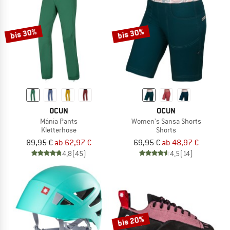
bis 30%
bis 30%
OCUN
OCUN
Mánia Pants
Women's Sansa Shorts
Kletterhose
Shorts
89,95 €
ab 62,97 €
69,95 €
ab 48,97 €
4,8
(45)
4,5
(14)
bis 20%