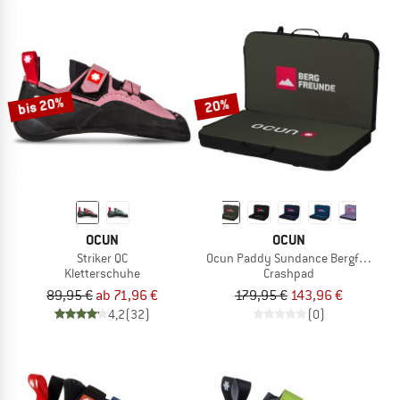
bis 20%
20%
OCUN
OCUN
Striker QC
Ocun Paddy Sundance Bergfreunde
Kletterschuhe
Crashpad
89,95 €
ab 71,96 €
179,95 €
143,96 €
4,2
(32)
(0)