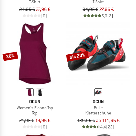
T-Shirt
T-Shirt
34,95 €
27,96 €
34,95 €
27,96 €
(0)
5,0
(2)
bis 20%
20%
OCUN
OCUN
Women's Fionna Top
Bullit
Top
Kletterschuhe
24,95 €
19,96 €
139,95 €
ab 111,96 €
(0)
4,4
(22)