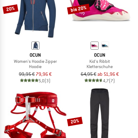
bis 20%
20%
OCUN
OCUN
Women's Hoodie Zipper
Kid's Ribbit
Hoodie
Kletterschuhe
99,95 €
79,96 €
64,95 €
ab 51,96 €
5,0
(3)
4,7
(7)
20%