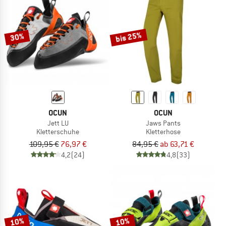
bis 25%
30%
OCUN
OCUN
Jett LU
Jaws Pants
Kletterschuhe
Kletterhose
109,95 €
76,97 €
84,95 €
ab 63,71 €
4,2
(24)
4,8
(33)
10%
10%