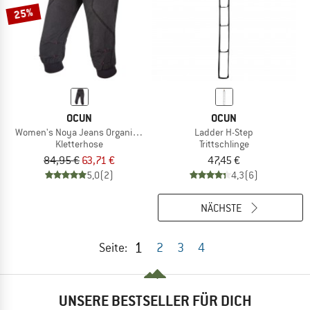
25%
OCUN
OCUN
Women's Noya Jeans Organic Shorts
Ladder H-Step
Kletterhose
Trittschlinge
84,95 €
63,71 €
47,45 €
5,0
(2)
4,3
(6)
NÄCHSTE
1
Seite:
2
3
4
UNSERE BESTSELLER FÜR DICH