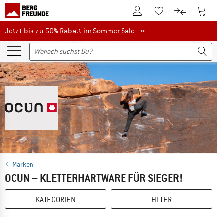
Zum Kundenkonto
Zum 
Zum Merkzettel.
Zum Produk
Jetzt bis zu 50% Rabatt im Sommer Sale
Jetzt bis zu 50% Rabatt im Sommer Sale »
Marken
OCUN – KLETTERHARTWARE FÜR SIEGER!
KATEGORIEN
FILTER