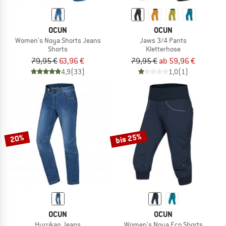
OCUN
OCUN
Women's Noya Shorts Jeans
Jaws 3/4 Pants
Shorts
Kletterhose
79,95 €
63,96 €
79,95 €
ab 59,96 €
4,9
(33)
1,0
(1)
bis 25%
20%
OCUN
OCUN
Hurrikan Jeans
Women's Noya Eco Shorts