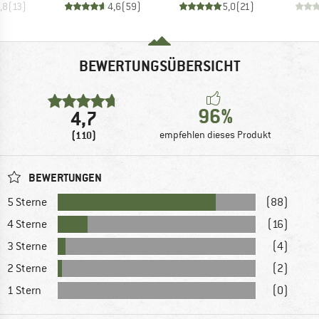
,8
(
13
)
4,6
(
59
)
5,0
(
21
)
BEWERTUNGSÜBERSICHT
96%
4,7
(110)
empfehlen dieses Produkt
BEWERTUNGEN
5 Sterne
(88)
4 Sterne
(16)
3 Sterne
(4)
2 Sterne
(2)
1 Stern
(0)