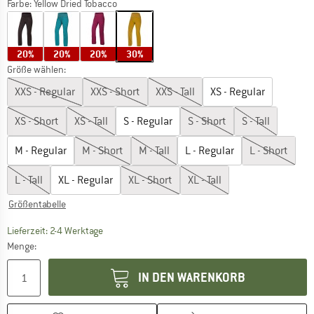
Farbe:
Yellow Dried Tobacco
20%
20%
20%
30%
Größe wählen:
XXS - Regular
XXS - Short
XXS - Tall
XS - Regular
XS - Short
XS - Tall
S - Regular
S - Short
S - Tall
M - Regular
M - Short
M - Tall
L - Regular
L - Short
L - Tall
XL - Regular
XL - Short
XL - Tall
Größentabelle
Der Link öffnet sich in einer Infobox und beinhaltet
Lieferzeit: 2-4 Werktage
Menge:
IN DEN WARENKORB