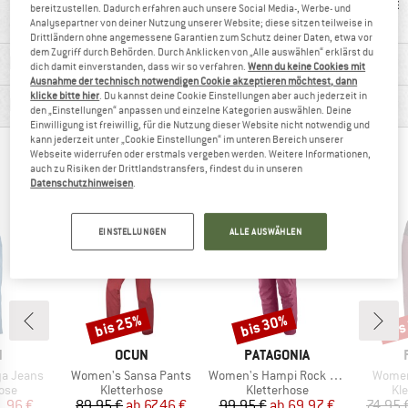
Weiterempfehlung
guter Schnitt
le
bereitzustellen. Dadurch erfahren auch unsere Social Media-, Werbe- und
Analysepartner von deiner Nutzung unserer Website; diese sitzen teilweise in
Drittländern ohne angemessene Garantien zum Schutz deiner Daten, etwa vor
dem Zugriff durch Behörden. Durch Anklicken von „Alle auswählen“ erklärst du
MATERIALINFOS & FEATURES
dich damit einverstanden, dass wir so verfahren.
Wenn du keine Cookies mit
Ausnahme der technisch notwendigen Cookie akzeptieren möchtest, dann
klicke bitte hier
. Du kannst deine Cookie Einstellungen aber auch jederzeit in
PRODUKTBESCHREIBUNG
den „Einstellungen“ anpassen und einzelne Kategorien auswählen. Deine
Einwilligung ist freiwillig, für die Nutzung dieser Website nicht notwendig und
kann jederzeit unter „Cookie Einstellungen“ im unteren Bereich unserer
Webseite widerrufen oder erstmals vergeben werden. Weitere Informationen,
ANDERE BERGFREUNDE SCHAUTEN SICH AUCH
auch zu Risiken der Drittlandstransfers, findest du in unseren
AN
Datenschutzhinweisen
.
EINSTELLUNGEN
ALLE AUSWÄHLEN
bis 25%
bis 30%
bis
Rabatt
Rabatt
Raba
KE
MARKE
MARKE
N
OCUN
PATAGONIA
Artikel
Artikel
Artikel
a Jeans
Women's Sansa Pants
Women's Hampi Rock Pants
Women
gruppe
Produktgruppe
Produktgruppe
Pr
ose
Kletterhose
Kletterhose
Kl
eis
duzierter Preis
Preis
reduzierter Preis
Preis
reduzierter Preis
1,96 €
89,95 €
ab
67,46 €
99,95 €
ab
69,97 €
74,95 