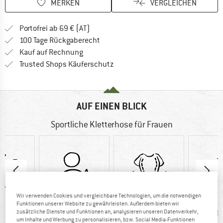
MERKEN
VERGLEICHEN
Finde mehr Informationen zu den Versand
Portofrei ab 69 € (AT)
Gehe hier zu den Rückgabe-Richtlinie
100 Tage Rückgaberecht
Finde die Zahlungs-Infos hier! Öffnet sich 
Kauf auf Rechnung
Finde alle Infos hier!
Trusted Shops Käuferschutz
AUF EINEN BLICK
Sportliche Kletterhose für Frauen
Wir verwenden Cookies und vergleichbare Technologien, um die notwendigen
Funktionen unserer Website zu gewährleisten. Außerdem bieten wir
0 g
96%
Kunden sagen:
Kunden
zusätzliche Dienste und Funktionen an, analysieren unseren Datenverkehr,
um Inhalte und Werbung zu personalisieren, bzw. Social Media-Funktionen