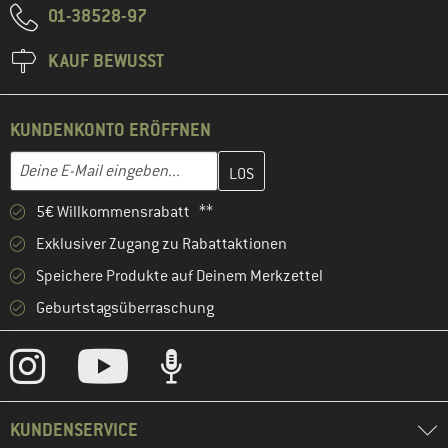
01-38528-97
KAUF BEWUSST
KUNDENKONTO ERÖFFNEN
Gib hier deine E-Mail-Adresse ein und erstelle im nächsten Schri
E-Mail-Adresse
5€ Willkommensrabatt **
Exklusiver Zugang zu Rabattaktionen
Speichere Produkte auf Deinem Merkzettel
Geburtstagsüberraschung
KUNDENSERVICE