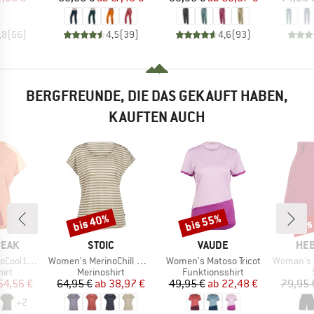
,8
(
66
)
4,5
(
39
)
4,6
(
93
)
BERGFREUNDE, DIE DAS GEKAUFT HABEN,
KAUFTEN AUCH
bis 40%
bis 55%
bis
Rabatt
Rabatt
Raba
MARKE
MARKE
MA
PEAK
STOIC
VAUDE
HEB
Artikel
Artikel
Artikel
enHe. T-Shirt
Women's MerinoChill MMXX. Göteborg Loose Tee St
Women's Matoso Tricot
Woman's MapleH
gruppe
Produktgruppe
Produktgruppe
irt
Merinoshirt
Funktionsshirt
eis
duzierter Preis
Preis
reduzierter Preis
Preis
reduzierter Preis
54,56 €
64,95 €
ab
38,97 €
49,95 €
ab
22,48 €
79,95 
+
2