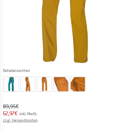
Detailansichten
Ursprünglicher Preis :
Preis:
89,95
€
62,97
€
inkl. MwSt.
Informationen zu den Versandkosten. Öffnet sich in ei
zzgl. Versandkosten