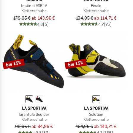
Instinct VSR LV
Finale
Kletterschuhe
Kletterschuhe
179,95 €
ab 143,96 €
134,95 €
ab 114,71 €
4,8
(5)
4,7
(75)
bis 15%
bis 15%
LA SPORTIVA
LA SPORTIVA
Tarantula Boulder
Solution
Kletterschuhe
Kletterschuhe
99,95 €
ab 84,96 €
164,95 €
ab 140,21 €
3,8
(37)
4,7
(266)