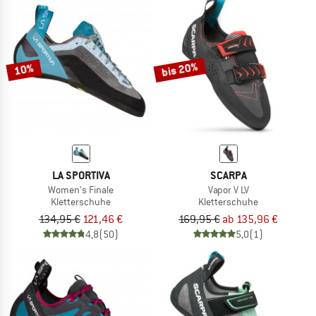
bis 20%
10%
LA SPORTIVA
SCARPA
Women's Finale
Vapor V LV
Kletterschuhe
Kletterschuhe
134,95 €
121,46 €
169,95 €
ab 135,96 €
4,8
(50)
5,0
(1)