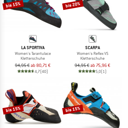
bis 15%
bis 20%
LA SPORTIVA
SCARPA
Women's Tarantulace
Women's Reflex VS
Kletterschuhe
Kletterschuhe
94,95 €
ab 80,71 €
94,95 €
ab 75,96 €
4,7
(40)
5,0
(1)
bis 15%
bis 15%