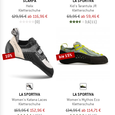
SCARPA
LA SPORTIVA
Helix
Kid's Tarantula JR
Kletterschuhe
Kletterschuhe
129,95 €
ab 116,96 €
69,95 €
ab 59,46 €
(0)
3,6
(11)
bis 15%
10%
LA SPORTIVA
LA SPORTIVA
Women's Katana Laces
Women's Mythos Eco
Kletterschuhe
Kletterschuhe
169,95 €
152,96 €
134,95 €
ab 114,71 €