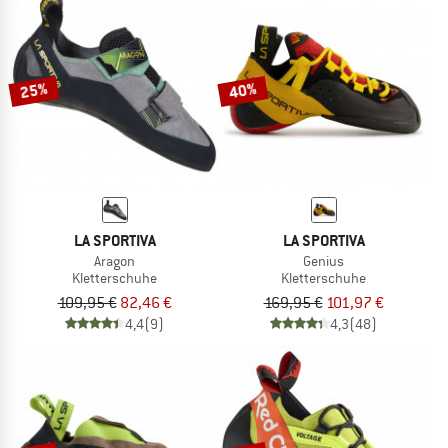
25%
40%
LA SPORTIVA
LA SPORTIVA
Aragon
Genius
Kletterschuhe
Kletterschuhe
109,95 €
82,46 €
169,95 €
101,97 €
4,4
(9)
4,3
(48)