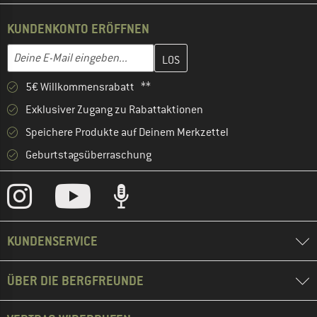
KUNDENKONTO ERÖFFNEN
Gib hier deine E-Mail-Adresse ein und erstelle im nächsten Schri
E-Mail-Adresse
5€ Willkommensrabatt **
Exklusiver Zugang zu Rabattaktionen
Speichere Produkte auf Deinem Merkzettel
Geburtstagsüberraschung
KUNDENSERVICE
ÜBER DIE BERGFREUNDE