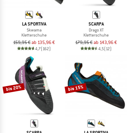
LA SPORTIVA
SCARPA
Skwama
Drago XT
Kletterschuhe
Kletterschuhe
159,95 €
ab 135,96 €
179,95 €
ab 143,96 €
4,7
(162)
4,5
(12)
bis 20%
bis 15%
SCARPA
LA SPORTIVA