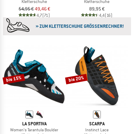
Kletterschuhe
Kletterschuhe
54,95 €
49,46 €
89,95 €
4,7
(71)
4,4
(16)
» ZUM KLETTERSCHUHE GRÖSSENRECHNER!
bis 15%
bis 20%
LA SPORTIVA
SCARPA
Women's Tarantula Boulder
Instinct Lace