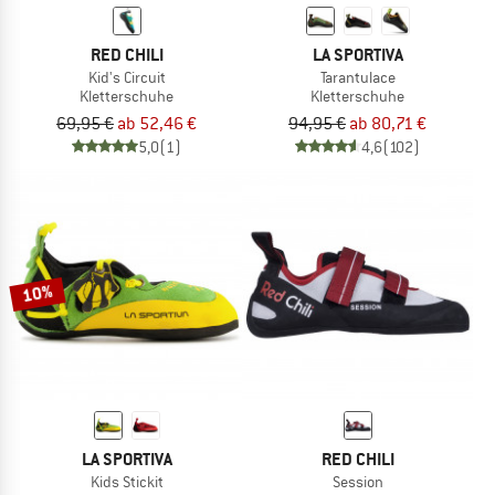
RED CHILI
LA SPORTIVA
Kid's Circuit
Tarantulace
Kletterschuhe
Kletterschuhe
69,95 €
ab 52,46 €
94,95 €
ab 80,71 €
5,0
(1)
4,6
(102)
10%
LA SPORTIVA
RED CHILI
Kids Stickit
Session