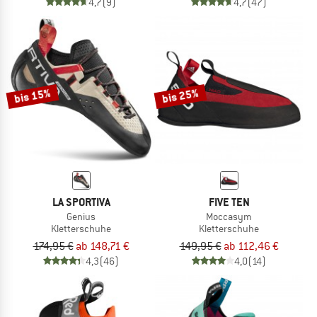
4,7
(9)
4,7
(47)
bis 15%
bis 25%
LA SPORTIVA
FIVE TEN
Genius
Moccasym
Kletterschuhe
Kletterschuhe
174,95 €
ab 148,71 €
149,95 €
ab 112,46 €
4,3
(46)
4,0
(14)