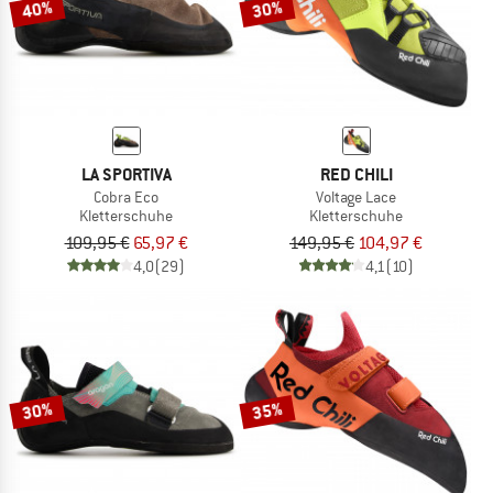
40%
30%
LA SPORTIVA
RED CHILI
Cobra Eco
Voltage Lace
Kletterschuhe
Kletterschuhe
109,95 €
65,97 €
149,95 €
104,97 €
4,0
(29)
4,1
(10)
30%
35%