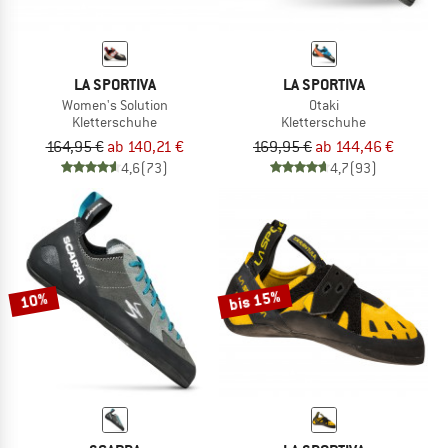
LA SPORTIVA
LA SPORTIVA
Women's Solution
Otaki
Kletterschuhe
Kletterschuhe
164,95 €
ab 140,21 €
169,95 €
ab 144,46 €
4,6
(73)
4,7
(93)
bis 15%
10%