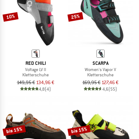
10%
25%
RED CHILI
SCARPA
Voltage LV II
Women's Vapor V
Kletterschuhe
Kletterschuhe
149,95 €
134,96 €
169,95 €
127,46 €
4,8
(4)
4,6
(55)
bis 15%
bis 15%