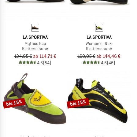
LA SPORTIVA
LA SPORTIVA
Mythos Eco
Women's Otaki
Kletterschuhe
Kletterschuhe
134,95 €
ab 114,71 €
169,95 €
ab 144,46 €
4,6
(54)
4,6
(46)
bis 15%
bis 15%