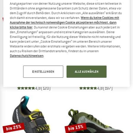
Analysepartner von deiner Nutzung unserer Website; diese sitzen teilweise in
ZUM SOMMER SALE
Drittländern ohne angemessene Garantien zum Schutz deiner Daten, etwa vor
dem Zugriff durch Behörden. Durch Anklicken von „Alle auswählen“ erklärst du
bis 15%
bis 15%
dich damit einverstanden, dass wir so verfahren.
Wenn du keine Cookies mit
Ausnahme der technisch notwendigen Cookie akzeptieren möchtest, dann
klicke bitte hier
. Du kannst deine Cookie Einstellungen aber auch jederzeit in
den „Einstellungen“ anpassen und einzelne Kategorien auswählen. Deine
Einwilligung ist freiwillig, für die Nutzung dieser Website nicht notwendig und
kann jederzeit unter „Cookie Einstellungen“ im unteren Bereich unserer
Webseite widerrufen oder erstmals vergeben werden. Weitere Informationen,
auch zu Risiken der Drittlandstransfers, findest du in unseren
Datenschutzhinweisen
.
LA SPORTIVA
LA SPORTIVA
Women's Mythos
Mythos
EINSTELLUNGEN
ALLE AUSWÄHLEN
Kletterschuhe
Kletterschuhe
124,95 €
ab 106,21 €
124,95 €
ab 106,21 €
4,8
(120)
4,8
(197)
bis 25%
bis 15%