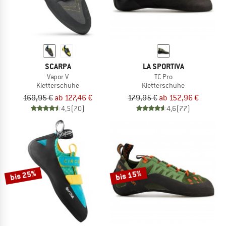
SCARPA
LA SPORTIVA
Vapor V
TC Pro
Kletterschuhe
Kletterschuhe
169,95 €
ab 127,46 €
179,95 €
ab 152,96 €
4,5
(70)
4,6
(77)
bis 25%
bis 15%