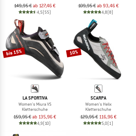
149,95 €
ab 127,46 €
109,95 €
ab 93,46 €
4,5
(55)
4,8
(8)
bis 15%
10%
LA SPORTIVA
SCARPA
Women's Miura VS
Women's Helix
Kletterschuhe
Kletterschuhe
159,95 €
ab 135,96 €
129,95 €
116,96 €
4,9
(10)
5,0
(1)