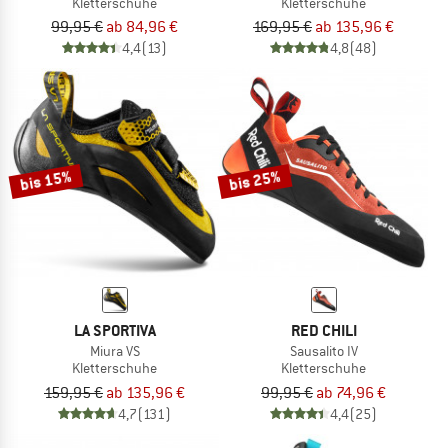
Kletterschuhe
Kletterschuhe
99,95 €
ab 84,96 €
169,95 €
ab 135,96 €
4,4
(13)
4,8
(48)
bis 15%
bis 25%
LA SPORTIVA
RED CHILI
Miura VS
Sausalito IV
Kletterschuhe
Kletterschuhe
159,95 €
ab 135,96 €
99,95 €
ab 74,96 €
4,7
(131)
4,4
(25)