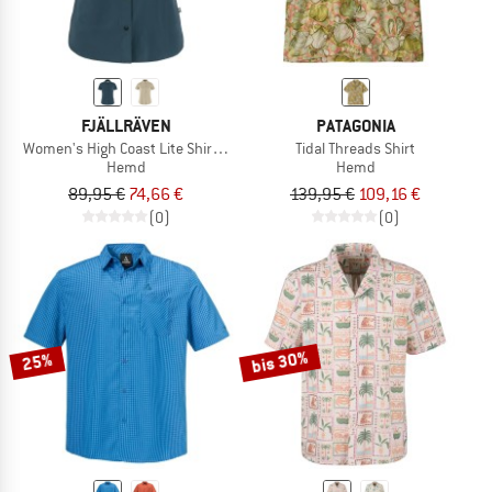
FJÄLLRÄVEN
PATAGONIA
Women's High Coast Lite Shirt S/S
Tidal Threads Shirt
Hemd
Hemd
89,95 €
74,66 €
139,95 €
109,16 €
(0)
(0)
bis 30%
25%