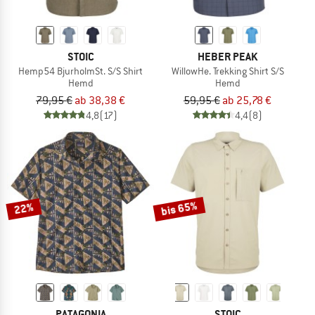
STOIC
HEBER PEAK
Hemp54 BjurholmSt. S/S Shirt
WillowHe. Trekking Shirt S/S
Hemd
Hemd
79,95 €
ab 38,38 €
59,95 €
ab 25,78 €
4,8
(17)
4,4
(8)
bis 65%
22%
PATAGONIA
STOIC