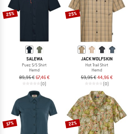
25%
25%
SALEWA
JACK WOLFSKIN
Puez S/S Shirt
Hot Trail Shirt
Hemd
Hemd
89,95 €
67,46 €
59,95 €
44,96 €
(0)
(0)
22%
17%