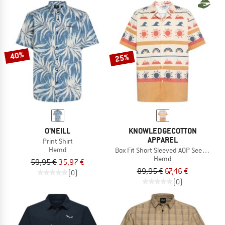
40%
25%
O'NEILL
KNOWLEDGECOTTON
APPAREL
Print Shirt
Hemd
Box Fit Short Sleeved AOP Seersucker
Hemd
59,95 €
35,97 €
89,95 €
67,46 €
(0)
(0)