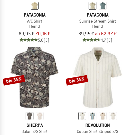
PATAGONIA
PATAGONIA
A/C Shirt
Sunrise Stream Shirt
Hemd
Hemd
89,95 €
70,16 €
89,95 €
ab 62,97 €
5,0
(3)
4,7
(3)
bis 35%
bis 35%
SHERPA
REVOLUTION
Balun S/S Shirt
Cuban Shirt Striped S/S