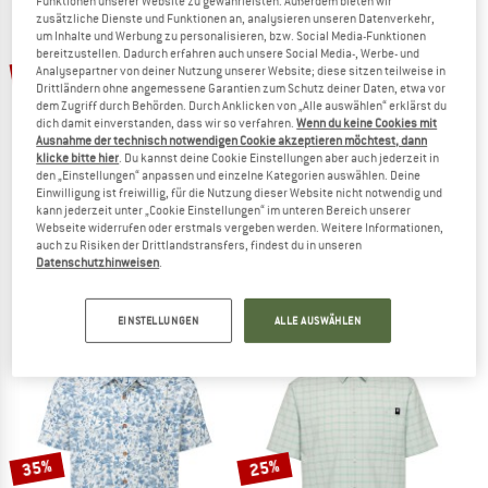
Funktionen unserer Website zu gewährleisten. Außerdem bieten wir
zusätzliche Dienste und Funktionen an, analysieren unseren Datenverkehr,
ZUM SOMMER SALE
um Inhalte und Werbung zu personalisieren, bzw. Social Media-Funktionen
bereitzustellen. Dadurch erfahren auch unsere Social Media-, Werbe- und
bis 48%
58%
Analysepartner von deiner Nutzung unserer Website; diese sitzen teilweise in
Drittländern ohne angemessene Garantien zum Schutz deiner Daten, etwa vor
dem Zugriff durch Behörden. Durch Anklicken von „Alle auswählen“ erklärst du
dich damit einverstanden, dass wir so verfahren.
Wenn du keine Cookies mit
Ausnahme der technisch notwendigen Cookie akzeptieren möchtest, dann
klicke bitte hier
. Du kannst deine Cookie Einstellungen aber auch jederzeit in
den „Einstellungen“ anpassen und einzelne Kategorien auswählen. Deine
Einwilligung ist freiwillig, für die Nutzung dieser Website nicht notwendig und
kann jederzeit unter „Cookie Einstellungen“ im unteren Bereich unserer
Webseite widerrufen oder erstmals vergeben werden. Weitere Informationen,
MAIER SPORTS
CRAGHOPPERS
auch zu Risiken der Drittlandstransfers, findest du in unseren
Mauro
Kiwi Kurzarm Hemd
Datenschutzhinweisen
.
Hemd
Hemd
59,95 €
ab 31,17 €
59,95 €
25,18 €
EINSTELLUNGEN
ALLE AUSWÄHLEN
4,0
(11)
(0)
35%
25%