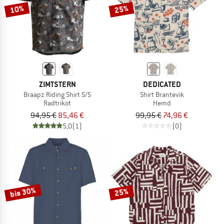
10%
25%
ZIMTSTERN
DEDICATED
Braapz Riding Shirt S/S
Shirt Brantevik
Radtrikot
Hemd
94,95 €
85,46 €
99,95 €
74,96 €
5,0
(1)
(0)
bis 30%
25%