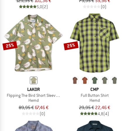
129,95 €
101,36 €
79,95 €
59,96 €
5,0
(2)
(0)
25%
25%
LAKOR
CMP
Flipping The Bird Short Sleeve Shirt
Full Button Shirt
Hemd
Hemd
89,95 €
67,46 €
29,95 €
22,46 €
(0)
4,8
(4)