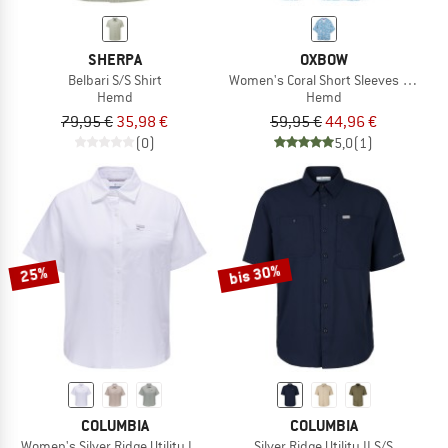
SHERPA
OXBOW
Belbari S/S Shirt
Women's Coral Short Sleeves Shirt
Hemd
Hemd
79,95 €
35,98 €
59,95 €
44,96 €
(0)
5,0
(1)
bis 30%
25%
COLUMBIA
COLUMBIA
Women's Silver Ridge Utility II S/S Shirt
Silver Ridge Utility II S/S