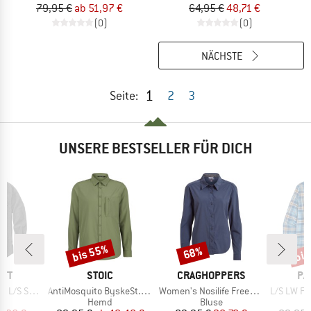
79,95 €
ab 51,97 €
64,95 €
48,71 €
(0)
(0)
NÄCHSTE
1
Seite:
2
3
UNSERE BESTSELLER FÜR DICH
bis 55%
bis
68%
Rabatt
Rabatt
Raba
MARKE
MARKE
MA
RTT
STOIC
CRAGHOPPERS
PA
Artikel
Artikel
Artikel
/S Shirt
AntiMosquito ByskeSt. Shirt L/S
Women's Nosilife Freeda Langarm Bluse
L/S LW Fjo
ktgruppe
Produktgruppe
Produktgruppe
d
Hemd
Bluse