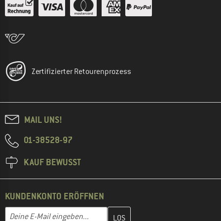
Zertifizierter Retourenprozess
MAIL UNS!
01-38528-97
KAUF BEWUSST
KUNDENKONTO ERÖFFNEN
Gib hier deine E-Mail-Adresse ein und erstelle im nächsten Schri
E-Mail-Adresse