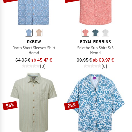
OXBOW
ROYAL ROBBINS
Darts Short Sleeves Shirt
Salathe Sun Shirt S/S
Hemd
Hemd
64,95 €
ab 45,47 €
99,95 €
ab 69,97 €
(0)
(0)
55%
25%