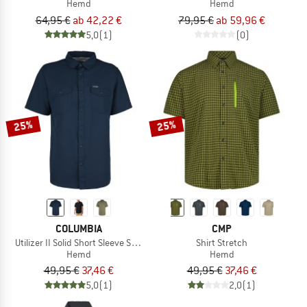
Hemd
Hemd
64,95 €
ab 42,22 €
79,95 €
ab 59,96 €
5,0
(1)
(0)
25%
25%
COLUMBIA
CMP
Utilizer II Solid Short Sleeve Shirt
Shirt Stretch
Hemd
Hemd
49,95 €
37,46 €
49,95 €
37,46 €
5,0
(1)
2,0
(1)