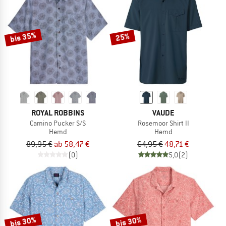
bis 35%
25%
ROYAL ROBBINS
VAUDE
Camino Pucker S/S
Rosemoor Shirt II
Hemd
Hemd
89,95 €
ab 58,47 €
64,95 €
48,71 €
(0)
5,0
(2)
bis 30%
bis 30%