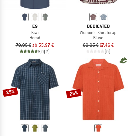
E9
DEDICATED
Kiwi
Women's Shirt Torup
Hemd
Bluse
79,95 €
ab 55,97 €
89,95 €
67,46 €
5,0
(2)
(0)
25%
25%