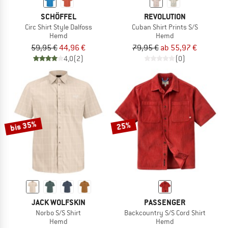
SCHÖFFEL
REVOLUTION
Circ Shirt Style Dalfoss
Cuban Shirt Prints S/S
Hemd
Hemd
59,95 €
44,96 €
79,95 €
ab 55,97 €
4,0
(2)
(0)
bis 35%
25%
JACK WOLFSKIN
PASSENGER
Norbo S/S Shirt
Backcountry S/S Cord Shirt
Hemd
Hemd