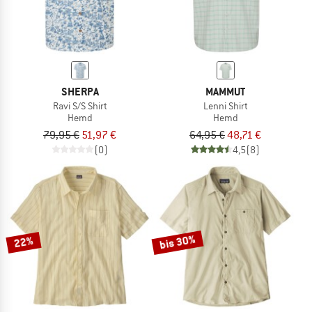
SHERPA
MAMMUT
Ravi S/S Shirt
Lenni Shirt
Hemd
Hemd
79,95 €
51,97 €
64,95 €
48,71 €
(0)
4,5
(8)
bis 30%
22%