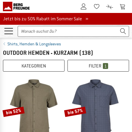
Zum Kundenkonto
Zum 
Zum Merkzettel.
Zum Produk
Jetzt bis zu 50% Rabatt im Sommer Sale
Jetzt bis zu 50% Rabatt im Sommer Sale »
Shirts, Hemden & Longsleeves
OUTDOOR HEMDEN - KURZARM
(138)
KATEGORIEN
FILTER
1
bis 52%
bis 57%