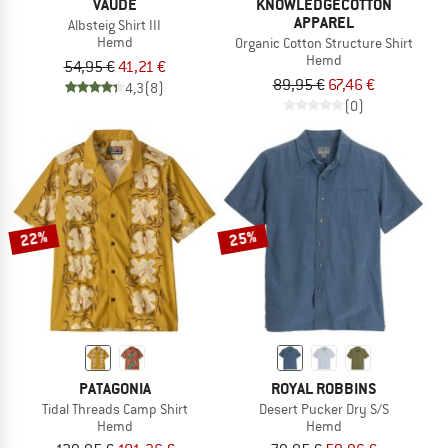
VAUDE
KNOWLEDGECOTTON
APPAREL
Albsteig Shirt III
Hemd
Organic Cotton Structure Shirt
Hemd
54,95 €
41,21 €
89,95 €
67,46 €
4,3
(8)
(0)
22%
25%
PATAGONIA
ROYAL ROBBINS
Tidal Threads Camp Shirt
Desert Pucker Dry S/S
Hemd
Hemd