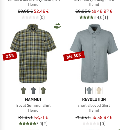
Hemd
Hemd
69,95 €
52,46 €
69,95 €
ab 48,97 €
(0)
4,0
(1)
bis 30%
25%
MAMMUT
REVOLUTION
Trovat Summer Shirt
Short-Sleeved Shirt
Hemd
Hemd
84,95 €
63,71 €
79,95 €
ab 55,97 €
5,0
(2)
(0)