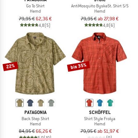
Go To Shirt
AntiMosquito ByskeSt. Shirt S/S
Hemd
Hemd
79,95 €
62,36 €
79,95 €
ab 27,98 €
4,8
(5)
4,8
(6)
bis 35%
22%
PATAGONIA
SCHÖFFEL
Back Step Shirt
Shirt Style Frolya
Hemd
Hemd
84,95 €
66,26 €
79,95 €
ab 51,97 €
5,0
(10)
(0)