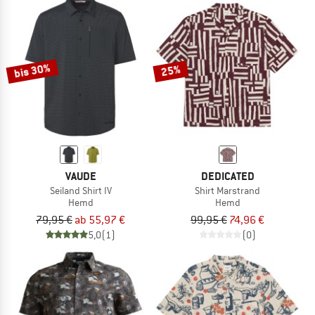
bis 30%
25%
VAUDE
DEDICATED
Seiland Shirt IV
Shirt Marstrand
Hemd
Hemd
79,95 €
ab 55,97 €
99,95 €
74,96 €
5,0
(1)
(0)