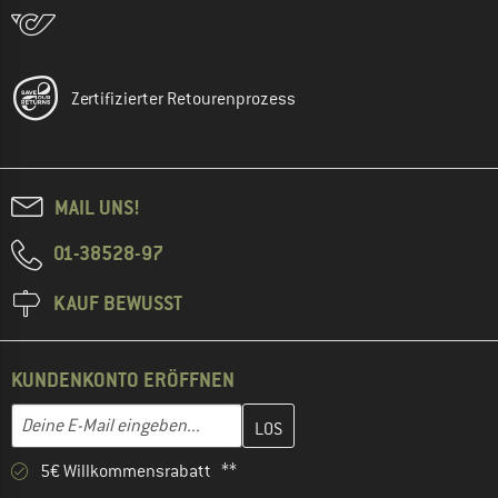
Zertifizierter Retourenprozess
MAIL UNS!
01-38528-97
KAUF BEWUSST
KUNDENKONTO ERÖFFNEN
Gib hier deine E-Mail-Adresse ein und erstelle im nächsten Schri
E-Mail-Adresse
5€ Willkommensrabatt **