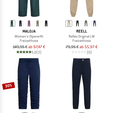
MALOJA
REELL
Women's OlpererM.
Reflex Original LW
Freizeithose
Freizeithose
149,95 €
ab 97,47 €
79,95 €
ab 55,97 €
5,0
(3)
(0)
30%