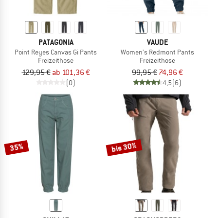
PATAGONIA
VAUDE
Point Reyes Canvas Gi Pants
Women's Redmont Pants
Freizeithose
Freizeithose
129,95 €
ab 101,36 €
99,95 €
74,96 €
(0)
4,5
(6)
bis 30%
35%