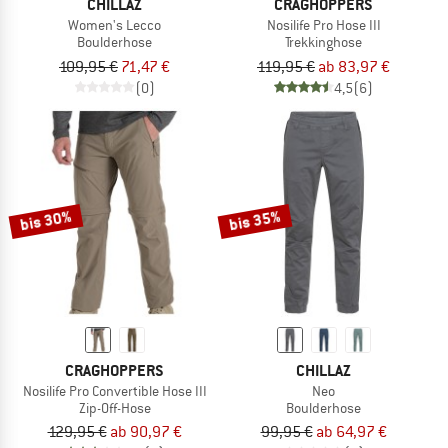
CHILLAZ
CRAGHOPPERS
Women's Lecco
Nosilife Pro Hose III
Boulderhose
Trekkinghose
109,95 €
71,47 €
119,95 €
ab 83,97 €
(0)
4,5
(6)
bis 30%
bis 35%
CRAGHOPPERS
CHILLAZ
Nosilife Pro Convertible Hose III
Neo
Zip-Off-Hose
Boulderhose
129,95 €
ab 90,97 €
99,95 €
ab 64,97 €