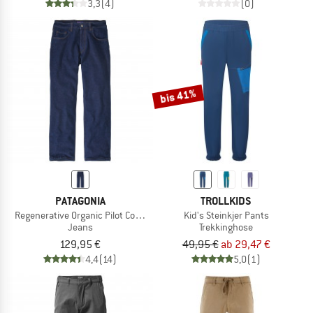
3,3
(4)
(0)
bis 41%
PATAGONIA
TROLLKIDS
Regenerative Organic Pilot Cotton Straight Fit Jeans
Kid's Steinkjer Pants
Jeans
Trekkinghose
129,95 €
49,95 €
ab 29,47 €
4,4
(14)
5,0
(1)