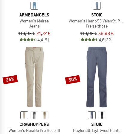
ARMEDANGELS
STOIC
Women's Mairaa
Women's Hemp53 ValenSt. Pant
Jeans
Freizeithose
119,95 €
74,37 €
119,95 €
59,98 €
4,4
(9)
4,6
(22)
25%
50%
CRAGHOPPERS
STOIC
Women's Nosilife Pro Hose III
HagforsSt. Lightwool Pants