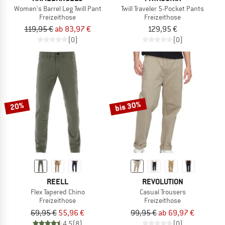
Women's Barrel Leg Twill Pant
Twill Traveler 5-Pocket Pants
Freizeithose
Freizeithose
119,95 €
ab 83,97 €
129,95 €
(0)
(0)
bis 30%
20%
REELL
REVOLUTION
Flex Tapered Chino
Casual Trousers
Freizeithose
Freizeithose
69,95 €
55,96 €
99,95 €
ab 69,97 €
4,5
(8)
(0)