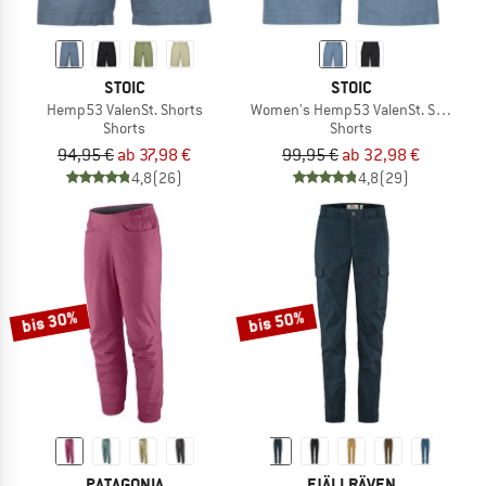
STOIC
STOIC
Hemp53 ValenSt. Shorts
Women's Hemp53 ValenSt. Shorts
Shorts
Shorts
94,95 €
ab 37,98 €
99,95 €
ab 32,98 €
4,8
(26)
4,8
(29)
bis 30%
bis 50%
PATAGONIA
FJÄLLRÄVEN