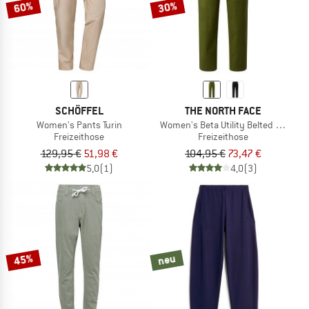
60%
30%
SCHÖFFEL
THE NORTH FACE
Women's Pants Turin
Women's Beta Utility Belted Pant
Freizeithose
Freizeithose
129,95 €
51,98 €
104,95 €
73,47 €
5,0
(1)
4,0
(3)
45%
neu