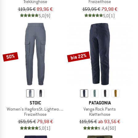
Trekkinghose
Freizeithose
119,95 €
89,96 €
159,95 €
79,98 €
5,0
(9)
5,0
(1)
bis 22%
50%
STOIC
PATAGONIA
Women's HagforsSt. Lightwool Pants
Venga Rock Pants
Freizeithose
Kletterhose
159,95 €
79,98 €
119,95 €
ab 93,56 €
5,0
(1)
4,4
(50)