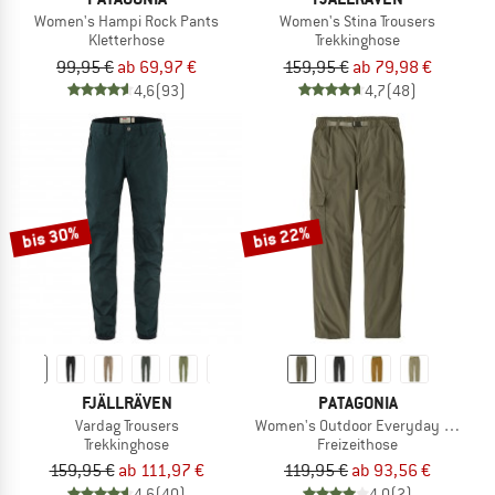
Women's Hampi Rock Pants
Women's Stina Trousers
Kletterhose
Trekkinghose
99,95 €
ab 69,97 €
159,95 €
ab 79,98 €
4,6
(93)
4,7
(48)
bis 30%
bis 22%
FJÄLLRÄVEN
PATAGONIA
Vardag Trousers
Women's Outdoor Everyday Cargo P
Trekkinghose
Freizeithose
159,95 €
ab 111,97 €
119,95 €
ab 93,56 €
4,6
(40)
4,0
(2)