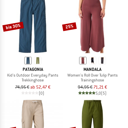
bis 30%
25%
PATAGONIA
MANDALA
Kid's Outdoor Everyday Pants
Women's Roll Over Tulip Pants
Trekkinghose
Trainingshose
74,95 €
ab 52,47 €
94,95 €
71,21 €
(0)
5,0
(5)