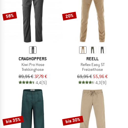
58%
20%
CRAGHOPPERS
REELL
Kiwi Pro Hose
Reflex Easy ST
Trekkinghose
Freizeithose
89,95 €
37,78 €
69,95 €
55,96 €
4,4
(5)
4,3
(9)
bis 35%
bis 30%