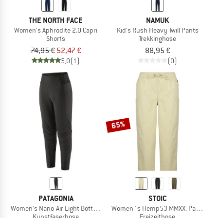
THE NORTH FACE
NAMUK
Women's Aphrodite 2.0 Capri
Kid's Rush Heavy Twill Pants
Shorts
Trekkinghose
74,95 €
52,47 €
88,95 €
5,0
(1)
(0)
65%
PATAGONIA
STOIC
Women's Nano-Air Light Bottoms
Women´s Hemp53 MMXX. Pants
Kunstfaserhose
Freizeithose