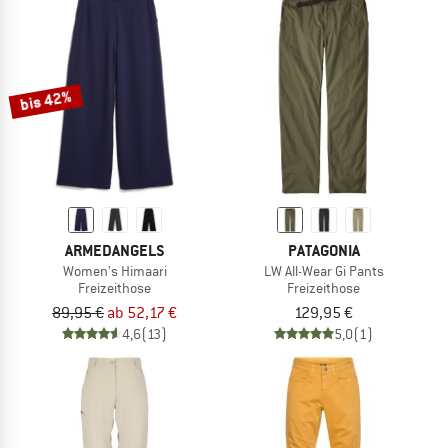
bis 42%
ARMEDANGELS
PATAGONIA
Women's Himaari
LW All-Wear Gi Pants
Freizeithose
Freizeithose
89,95 €
ab 52,17 €
129,95 €
4,6
(13)
5,0
(1)