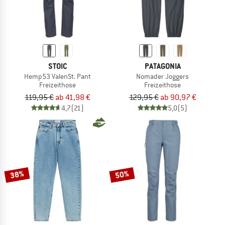
STOIC
PATAGONIA
Hemp53 ValenSt. Pant
Nomader Joggers
Freizeithose
Freizeithose
119,95 €
ab 41,98 €
129,95 €
ab 90,97 €
4,7
(21)
5,0
(5)
38%
50%