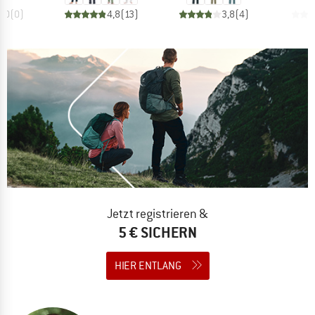
0,0
(
0
)
4,8
(
13
)
3,8
(
4
)
Jetzt registrieren &
5 € SICHERN
HIER ENTLANG