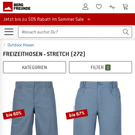
Zum Kundenkonto
Zum 
Zum Merkzettel.
Zum Produk
Jetzt bis zu 50% Rabatt im Sommer Sale
Jetzt bis zu 50% Rabatt im Sommer Sale »
Outdoor Hosen
FREIZEITHOSEN - STRETCH
(272)
KATEGORIEN
FILTER
1
bis 60%
bis 67%