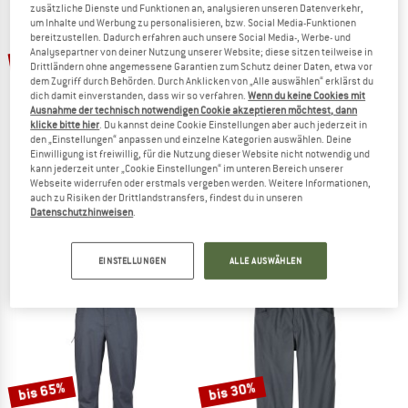
zusätzliche Dienste und Funktionen an, analysieren unseren Datenverkehr,
ZUM SOMMER SALE
um Inhalte und Werbung zu personalisieren, bzw. Social Media-Funktionen
bereitzustellen. Dadurch erfahren auch unsere Social Media-, Werbe- und
bis 30%
bis 22%
Analysepartner von deiner Nutzung unserer Website; diese sitzen teilweise in
Drittländern ohne angemessene Garantien zum Schutz deiner Daten, etwa vor
dem Zugriff durch Behörden. Durch Anklicken von „Alle auswählen“ erklärst du
dich damit einverstanden, dass wir so verfahren.
Wenn du keine Cookies mit
Ausnahme der technisch notwendigen Cookie akzeptieren möchtest, dann
klicke bitte hier
. Du kannst deine Cookie Einstellungen aber auch jederzeit in
den „Einstellungen“ anpassen und einzelne Kategorien auswählen. Deine
Einwilligung ist freiwillig, für die Nutzung dieser Website nicht notwendig und
kann jederzeit unter „Cookie Einstellungen“ im unteren Bereich unserer
Webseite widerrufen oder erstmals vergeben werden. Weitere Informationen,
PATAGONIA
PATAGONIA
auch zu Risiken der Drittlandstransfers, findest du in unseren
Outdoor Everyday Pants
Women's Caliza Rock Pants
Datenschutzhinweisen
.
Freizeithose
Boulderhose
119,95 €
ab 83,97 €
109,95 €
ab 85,76 €
EINSTELLUNGEN
ALLE AUSWÄHLEN
3,5
(2)
4,9
(59)
bis 65%
bis 30%