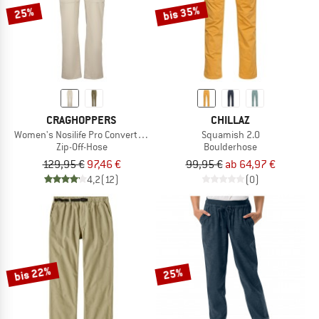
bis 35%
25%
CRAGHOPPERS
CHILLAZ
Women's Nosilife Pro Convertible Hose III
Squamish 2.0
Zip-Off-Hose
Boulderhose
129,95 €
97,46 €
99,95 €
ab 64,97 €
4,2
(12)
(0)
bis 22%
25%