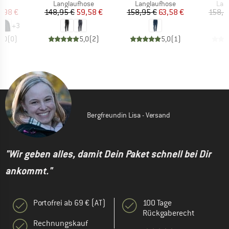
ktgruppe
Produktgruppe
Produktgruppe
Pro
e
Langlaufhose
Langlaufhose
Lan
eis
duzierter Preis
Preis
reduzierter Preis
Preis
reduzierter Preis
7,98 €
148,95 €
59,58 €
158,95 €
63,58 €
158,9
+
3
0,0
(
0
)
5,0
(
2
)
5,0
(
1
)
Bergfreundin Lisa - Versand
"Wir geben alles, damit Dein Paket schnell bei Dir
ankommt."
Portofrei ab 69 € (AT)
100 Tage
Rückgaberecht
Rechnungskauf