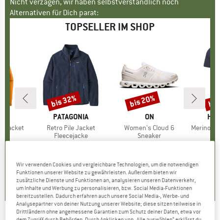
Nicht verzagen, wir haben selbstverständlich noch
Alternativen für Dich parat:
TOPSELLER IM SHOP
bis 32%
bis 20%
bis
Rabatt
Rabatt
Raba
NIA
MARKE
PATAGONIA
MARKE
ON
MA
HEB
3L Jacket
Artikel
Retro Pile Jacket
Artikel
Women's Cloud 6
Artikel
MerinoMix150 Pi
gruppe
cke
Produktgruppe
Fleecejacke
Produktgruppe
Sneaker
Pr
Me
eis
duzierter Preis
139,97 €
149,95 €
ab
Preis
reduzierter Preis
101,97 €
159,95 €
ab
Preis
reduzierter Preis
127,96 €
59,95 
+
8
+
1
+
9
Wir verwenden Cookies und vergleichbare Technologien, um die notwendigen
,7
(
79
)
4,6
(
71
)
4,7
(
48
)
Funktionen unserer Website zu gewährleisten. Außerdem bieten wir
zusätzliche Dienste und Funktionen an, analysieren unseren Datenverkehr,
um Inhalte und Werbung zu personalisieren, bzw. Social Media-Funktionen
bereitzustellen. Dadurch erfahren auch unsere Social Media-, Werbe- und
Analysepartner von deiner Nutzung unserer Website; diese sitzen teilweise in
Drittländern ohne angemessene Garantien zum Schutz deiner Daten, etwa vor
dem Zugriff durch Behörden. Durch Anklicken von „Alle auswählen“ erklärst du