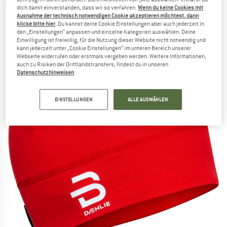
DAEHLIE
-
Hat Polyknit - Mütze
dich damit einverstanden, dass wir so verfahren.
Wenn du keine Cookies mit
Ausnahme der technisch notwendigen Cookie akzeptieren möchtest, dann
(0)
klicke bitte hier
. Du kannst deine Cookie Einstellungen aber auch jederzeit in
den „Einstellungen“ anpassen und einzelne Kategorien auswählen. Deine
Einwilligung ist freiwillig, für die Nutzung dieser Website nicht notwendig und
kann jederzeit unter „Cookie Einstellungen“ im unteren Bereich unserer
Webseite widerrufen oder erstmals vergeben werden. Weitere Informationen,
auch zu Risiken der Drittlandstransfers, findest du in unseren
Datenschutzhinweisen
.
EINSTELLUNGEN
ALLE AUSWÄHLEN