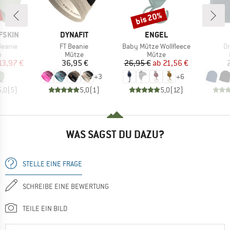
bis 20%
Rabatt
MARKE
MARKE
FSKIN
DYNAFIT
ENGEL
Artikel
Artikel
Ar
Beanie
FT Beanie
Baby Mütze Wollfleece
Dr
ktgruppe
Produktgruppe
Produktgruppe
e
Mütze
Mütze
eis
duzierter Preis
Preis
Preis
reduzierter Preis
13,97 €
36,95 €
26,95 €
ab
21,56 €
+
3
+
6
5,0
(
5
)
5,0
(
1
)
5,0
(
12
)
WAS SAGST DU DAZU?
STELLE EINE FRAGE
SCHREIBE EINE BEWERTUNG
TEILE EIN BILD