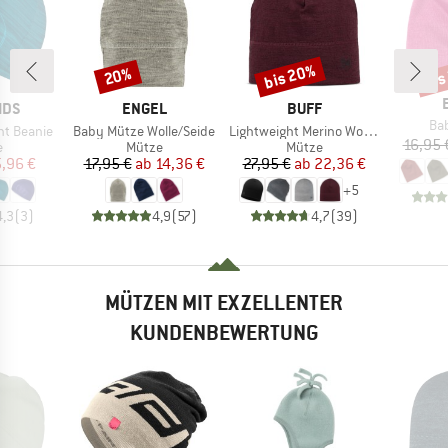
bis 20%
bis
20%
Rabatt
Rabatt
Raba
MARKE
MARKE
IDS
ENGEL
BUFF
Art
Ba
Artikel
Artikel
ght Beanie
Baby Mütze Wolle/Seide
Lightweight Merino Wool Hat
16,95 
ktgruppe
Produktgruppe
Produktgruppe
e
Mütze
Mütze
eis
duzierter Preis
Preis
reduzierter Preis
Preis
reduzierter Preis
,96 €
17,95 €
ab
14,36 €
27,95 €
ab
22,36 €
+
5
4,3
(
3
)
4,9
(
57
)
4,7
(
39
)
MÜTZEN MIT EXZELLENTER
KUNDENBEWERTUNG