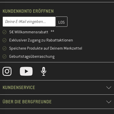
KUNDENKONTO ERÖFFNEN
Gib hier deine E-Mail-Adresse ein und erstelle im nächsten Schri
E-Mail-Adresse
5€ Willkommensrabatt **
Exklusiver Zugang zu Rabattaktionen
Speichere Produkte auf Deinem Merkzettel
Geburtstagsüberraschung
KUNDENSERVICE
ÜBER DIE BERGFREUNDE