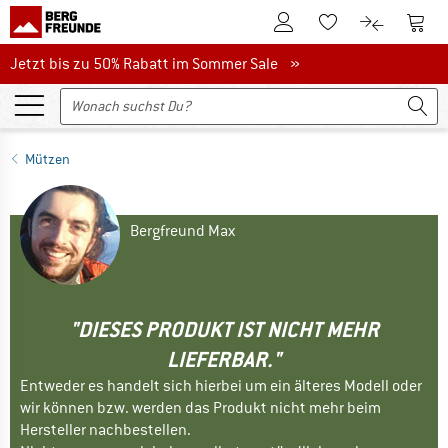
Zum Kundenkonto
Zum 
Zum Merkzettel.
Zum Produk
Jetzt bis zu 50% Rabatt im Sommer Sale
Jetzt bis zu 50% Rabatt im Sommer Sale »
Mützen
Bergfreund Max
"DIESES PRODUKT IST NICHT MEHR
LIEFERBAR."
Entweder es handelt sich hierbei um ein älteres Modell oder
wir können bzw. werden das Produkt nicht mehr beim
Hersteller nachbestellen.