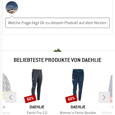
BELIEBTESTE PRODUKTE VON DAEHLIE
60%
60%
65
Rabatt
Rabatt
Raba
MARKE
MARKE
M
NIA
DAEHLIE
DAEHLIE
D
Artikel
Artikel
Artikel
Beanie
Pants Pro 2.0
Women's Pants Boulder
Women's