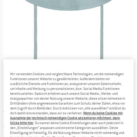
Detailansichten
Wir verwenden Cookies und vergleichbare Technologien, um die notwendigen
Funktionen unserer Website zu gewährleisten. Außerdem bieten wir
zusätzliche Dienste und Funktionen an, analysieren unseren Datenverkehr,
um Inhalte und Werbung zu personalisieren, bzw. Social Media-Funktionen
bereitzustellen. Dadurch erfahren auch unsere Social Media-, Werbe- und
Analysepartner von deiner Nutzung unserer Website; diese sitzen teilweise in
Drittländern ohne angemessene Garantien zum Schutz deiner Daten, etwa vor
dem Zugriff durch Behörden. Durch Anklicken von „Alle auswählen“ erklärst du
Ursprünglicher Preis :
Preis:
29,95
€
dich damit einverstanden, dass wir so verfahren.
Wenn du keine Cookies mit
11,98
€
Ausnahme der technisch notwendigen Cookie akzeptieren möchtest, dann
inkl. MwSt.
klicke bitte hier
. Du kannst deine Cookie Einstellungen aber auch jederzeit in
Informationen zu den Versandkosten. Öffnet sich in ei
zzgl. Versandkosten
den „Einstellungen“ anpassen und einzelne Kategorien auswählen. Deine
Einwilligung ist freiwillig, für die Nutzung dieser Website nicht notwendig und