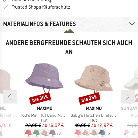
Finde alle Infos hier!
Trusted Shops Käuferschutz
MATERIALINFOS & FEATURES
ANDERE BERGFREUNDE SCHAUTEN SICH AUCH
AN
bis 30%
bis 35%
25
Rabatt
Rabatt
Raba
MARKE
MARKE
MARKE
INE
MAXIMO
MAXIMO
SUNDAY
Artikel
Artikel
Arti
Hat Solid
Kid's Mini Hut Band Musselin Futter
Baby's Hütchen Bindeband Musselinstoff Futter
Kid
uktgruppe
Produktgruppe
Produktgruppe
Hut
Hut
eis
duzierter Preis
Preis
reduzierter Preis
Preis
reduzierter Preis
6,07 €
22,95 €
ab
16,07 €
19,95 €
ab
12,97 €
41,9
+
2
+
2