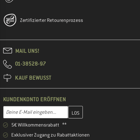
Zertifizierter Retourenprozess
MAIL UNS!
01-38528-97
KAUF BEWUSST
KUNDENKONTO ERÖFFNEN
Gib hier deine E-Mail-Adresse ein und erstelle im nächsten Schri
E-Mail-Adresse
5€ Willkommensrabatt **
Exklusiver Zugang zu Rabattaktionen