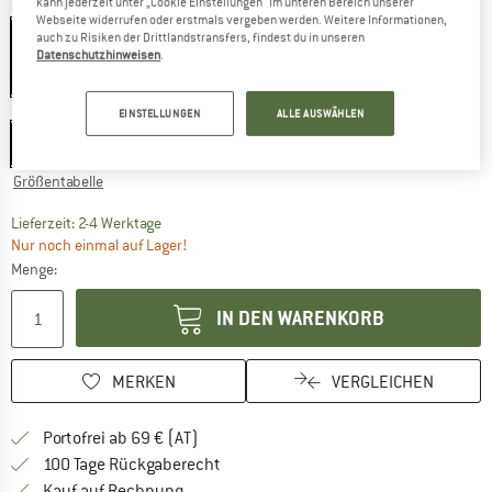
kann jederzeit unter „Cookie Einstellungen“ im unteren Bereich unserer
Farbe:
Blue
Webseite widerrufen oder erstmals vergeben werden. Weitere Informationen,
auch zu Risiken der Drittlandstransfers, findest du in unseren
Datenschutzhinweisen
.
60%
60%
Größe:
47 cm
EINSTELLUNGEN
ALLE AUSWÄHLEN
47 cm
50 cm
Größentabelle
Der Link öffnet sich in einer Infobox und beinhaltet
Lieferzeit: 2-4 Werktage
Nur noch einmal auf Lager!
Menge:
IN DEN WARENKORB
MERKEN
VERGLEICHEN
Finde mehr Informationen zu den Versand
Portofrei ab 69 € (AT)
Gehe hier zu den Rückgabe-Richtlinie
100 Tage Rückgaberecht
Finde die Zahlungs-Infos hier! Öffnet sich 
Kauf auf Rechnung