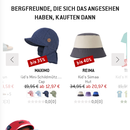
BERGFREUNDE, DIE SICH DAS ANGESEHEN
HABEN, KAUFTEN DANN
bis 35%
bis 40%
bis
Rabatt
Rabatt
Raba
KE
MARKE
MARKE
MA
I
MAXIMO
REIMA
TR
Artikel
Artikel
Artikel
 Sun
Kid's Mini-Schildmütze Band Nackenschutz
Kid's Siimaa
Kid's Hal
tgruppe
Produktgruppe
Produktgruppe
en
Cap
Hut
eis
duzierter Preis
Preis
reduzierter Preis
Preis
reduzierter Preis
39,58 €
19,95 €
ab
12,97 €
34,95 €
ab
20,97 €
19,95
+
5
3,0
(
3
)
0,0
(
0
)
0,0
(
0
)