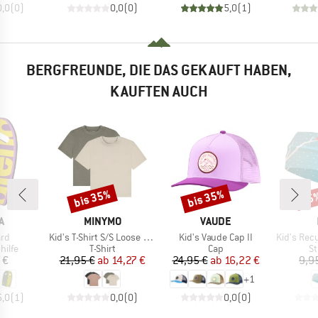
0,0
(
0
)
0,0
(
0
)
5,0
(
1
)
BERGFREUNDE, DIE DAS GEKAUFT HABEN,
KAUFTEN AUCH
bis 35%
bis 35%
25
Rabatt
Rabatt
Raba
E
MARKE
MARKE
A
MINYMO
VAUDE
Artikel
Artikel
Artikel
ard
Kid's T-Shirt S/S Loose Fit 6683 (2-Pack)
Kid's Vaude Cap II
Kid's Recy
ruppe
Produktgruppe
Produktgruppe
Pr
ilfe
T-Shirt
Cap
St
eis
Preis
reduzierter Preis
Preis
reduzierter Preis
 €
21,95 €
ab
14,27 €
24,95 €
ab
16,22 €
9,9
+
1
5,0
(
1
)
0,0
(
0
)
0,0
(
0
)