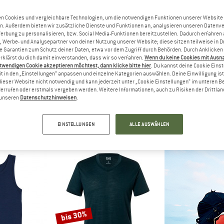
n Cookies und vergleichbare Technologien, um die notwendigen Funktionen unserer Website
bis 20%
15%
n. Außerdem bieten wir zusätzliche Dienste und Funktionen an, analysieren unseren Datenv
Werbung zu personalisieren, bzw. Social Media-Funktionen bereitzustellen. Dadurch erfahren
, Werbe- und Analysepartner von deiner Nutzung unserer Website; diese sitzen teilweise in D
Garantien zum Schutz deiner Daten, etwa vor dem Zugriff durch Behörden. Durch Anklicken 
rklärst du dich damit einverstanden, dass wir so verfahren.
Wenn du keine Cookies mit Ausn
twendigen Cookie akzeptieren möchtest, dann klicke bitte hier
. Du kannst deine Cookie Eins
t in den „Einstellungen“ anpassen und einzelne Kategorien auswählen. Deine Einwilligung ist f
dieser Website nicht notwendig und kann jederzeit unter „Cookie Einstellungen“ im unteren B
errufen oder erstmals vergeben werden. Weitere Informationen, auch zu Risiken der Drittlan
n unseren
Datenschutzhinweisen
.
AKER
JOHA
ORTO
a Tank
Undershirt
150 Essen
rwäsche
Merinounterwäsche
Merino
EINSTELLUNGEN
ALLE AUSWÄHLEN
47,96 €
46,95 €
39,91 €
69,95 €
a
4,6
(25)
5,0
(21)
bis 30%