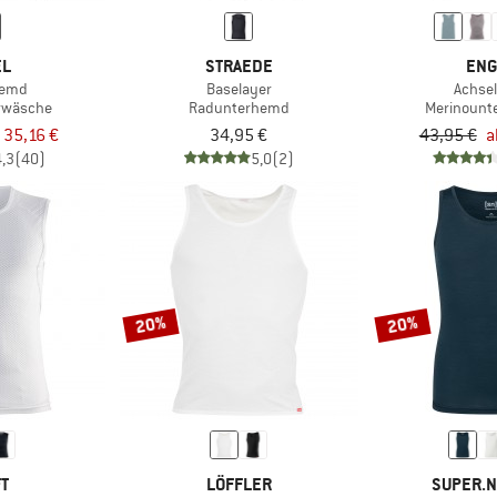
EL
STRAEDE
ENG
hemd
Baselayer
Achsel
rwäsche
Radunterhemd
Merinount
 35,16 €
34,95 €
43,95 €
a
4,3
(40)
5,0
(2)
20%
20%
FT
LÖFFLER
SUPER.N