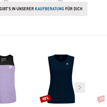
(0)
(0)
GIBT'S IN UNSERER
KAUFBERATUNG
FÜR DICH
48%
15%
Rabatt
Rabat