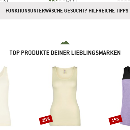
(0)
2,4
(7)
FUNKTIONSUNTERWÄSCHE GESUCHT? HILFREICHE TIPPS 
TOP PRODUKTE DEINER LIEBLINGSMARKEN
20%
15%
Rabatt
Rabatt