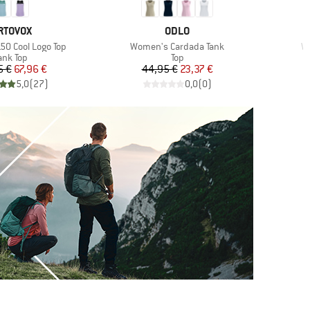
ARKE
MARKE
RTOVOX
ODLO
Artikel
Ar
0 Cool Logo Top
Women's Cardada Tank
W
roduktgruppe
Produktgruppe
P
ank Top
Top
M
Preis
reduzierter Preis
Preis
reduzierter Preis
5 €
67,96 €
44,95 €
23,37 €
5,0
(
27
)
0,0
(
0
)