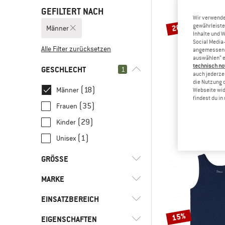
GEFILTERT NACH
Wir verwende
20%
gewährleiste
Männer
Inhalte und 
Social Media-
Alle Filter zurücksetzen
angemessene 
auswählen“ e
technisch no
GESCHLECHT
1
auch jederzei
die Nutzung 
(18)
Männer
Webseite wid
findest du i
ICEBRE
(35)
Frauen
Anatomic
Merinounte
(29)
Kinder
59,95 €
(1)
Unisex
GRÖSSE
MARKE
XXS
XS
S
M
L
EINSATZBEREICH
XL
XXL
3XL
15%
EIGENSCHAFTEN
(10)
Alltag