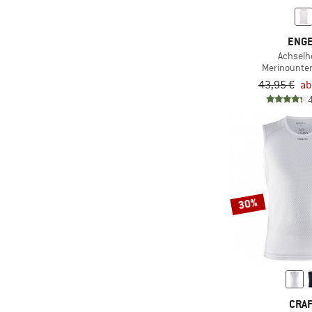
ENG
Achsel
Merinounte
43,95 €
ab
30%
CRA