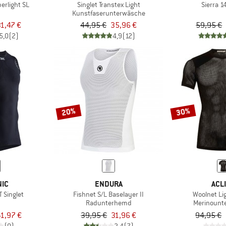
erlight SL
Singlet Transtex Light
Sierra 1
Kunstfaserunterwäsche
31,47 €
44,95 €
35,96 €
59,95 €
5,0
(2)
4,9
(12)
20%
30%
NIC
ENDURA
ACL
T Singlet
Fishnet S/L Baselayer II
Woolnet Lig
Radunterhemd
Merinount
1,97 €
39,95 €
31,96 €
94,95 €