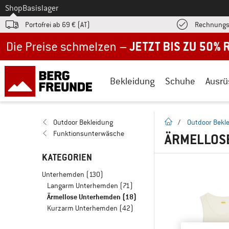
Zum
Shop
Basislager
Portofrei ab 69 € (AT)
Rechnungs
Jetzt bis zu 50% Rabatt im Sommer Sale
Bekleidung
Schuhe
Ausrü
Startseite
Outdoor Bekleidung
/
Outdoor Bekl
Funktionsunterwäsche
ÄRMELLOS
KATEGORIEN
Unterhemden
(130)
Langarm Unterhemden
(71)
Ärmellose Unterhemden
(18)
Kurzarm Unterhemden
(42)