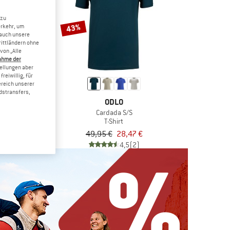
 zu
43%
erkehr, um
 auch unsere
rittländern ohne
von „Alle
ahme der
tellungen aber
reiwillig, für
ereich unserer
dstransfers,
VOX
ODLO
tial Top
Cardada S/S
shirt
T-Shirt
b 55,96 €
49,95 €
28,47 €
4,8
(13)
4,5
(2)