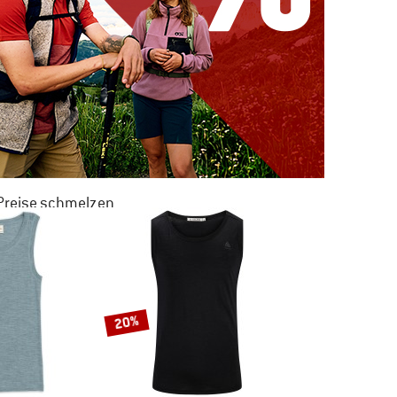
 Preise schmelzen
 ZU 50% RABATT
M SOMMER SALE
20%