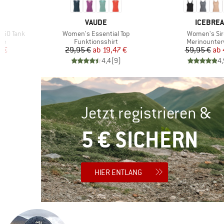
MARKE
MARKE
VAUDE
ICEBRE
Artikel
Artikel
150 Tank
Women's Essential Top
Women's Sir
Produktgruppe
Produktgru
he
Funktionsshirt
Merinounte
rter Preis
Preis
reduzierter Preis
Pr
re
7 €
29,95 €
ab
19,47 €
59,95 €
ab
)
4,4
(
9
)
4,
Jetzt registrieren &
5 € SICHERN
HIER ENTLANG