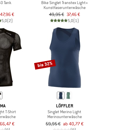
40 Tank
Bike Singlet Transtex Light+
Kunstfaserunterwäsche
47,96 €
49,95 €
37,46 €
5,0
(2)
5,0
(1)
bis 32%
IMA
LÖFFLER
ht T-Shirt
Singlet Merino Light
erwäsche
Merinounterwäsche
66,47 €
59,95 €
ab 40,77 €