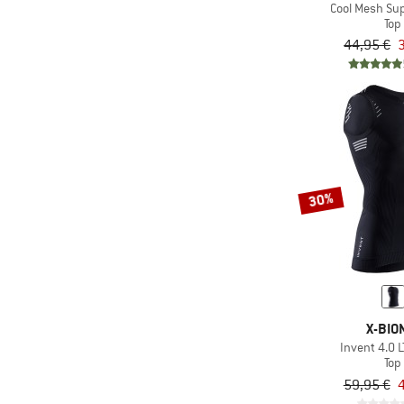
Cool Mesh Sup
Top
44,95 €
30%
X-BIO
Invent 4.0 L
Top
59,95 €
4