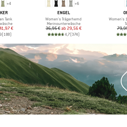
+
4
+
6
MARKE
M
AKER
ENGEL
O
Artikel
Artikel
en Tank
Women's Trägerhemd
Women's 15
ppe
Produktgruppe
P
rwäsche
Merinounterwäsche
T
eis
duzierter Preis
Preis
reduzierter Preis
41,97 €
36,95 €
ab
29,56 €
79,9
9
(
188
)
4,7
(
374
)