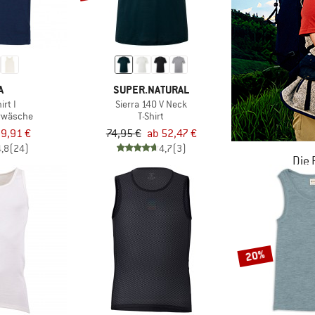
A
SUPER.NATURAL
rt I
Sierra 140 V Neck
rwäsche
T-Shirt
9,91 €
74,95 €
ab 52,47 €
4,8
(24)
4,7
(3)
Die
JETZT BIS
ZU
20%