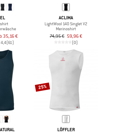
EL
ACLIMA
shirt
LightWool 140 Singlet V2
erwäsche
Merinoshirt
b 35,16 €
74,95 €
59,96 €
4,4
(61)
(0)
25%
ATURAL
LÖFFLER