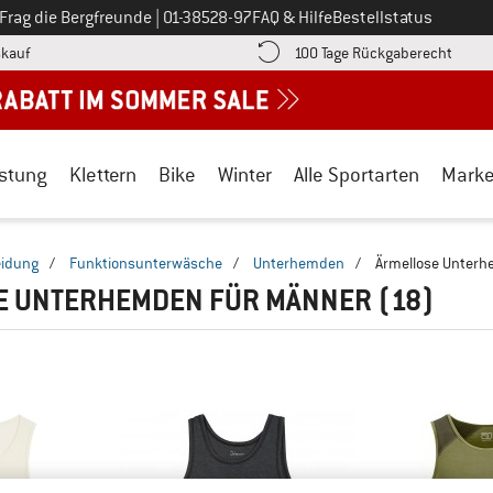
Ruf uns an unter
Frag die Bergfreunde
|
01-38528-97
FAQ & Hilfe
Bestellstatus
Finde die Zahlungs-Infos hier! Öffnet sich in einer Infobox
Gehe h
kauf
100 Tage Rückgaberecht
stung
Klettern
Bike
Winter
Alle Sportarten
Mark
eidung
/
Funktionsunterwäsche
/
Unterhemden
/
Ärmellose Unter
E UNTERHEMDEN FÜR MÄNNER
(18)